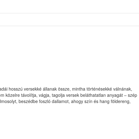
ladái hosszú versekké állanak össze, mintha történésekké válnának,
 közelre távolítja, vágja, tagolja versek beláthatatlan anyagát – szép
 félmosolyt, beszédbe foszló dallamot, ahogy szín és hang földereng,