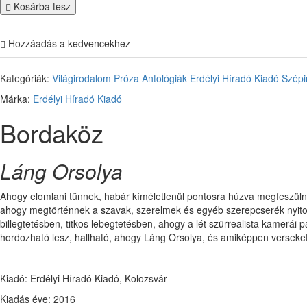
Kosárba tesz
Hozzáadás a kedvencekhez
Kategóriák:
Világirodalom
Próza
Antológiák
Erdélyi Híradó Kiadó
Szépi
Márka:
Erdélyi Híradó Kiadó
Bordaköz
Láng Orsolya
Ahogy elomlani tűnnek, habár kíméletlenül pontosra húzva megfeszülne
ahogy megtörténnek a szavak, szerelmek és egyéb szerepcserék nyitott 
billegtetésben, titkos lebegtetésben, ahogy a lét szürrealista kamerái 
hordozható lesz, hallható, ahogy Láng Orsolya, és amiképpen verseket
Kiadó: Erdélyi Híradó Kiadó, Kolozsvár
Kiadás éve: 2016