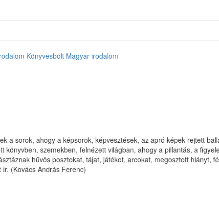
rodalom
Könyvesbolt
Magyar irodalom
k a sorok, ahogy a képsorok, képvesztések, az apró képek rejtett bal
könyvben, szemekben, felnézett világban, ahogy a pillantás, a figyelem
pásztáznak hűvös posztokat, tájat, játékot, arcokat, megosztott hiányt,
 ír. (Kovács András Ferenc)