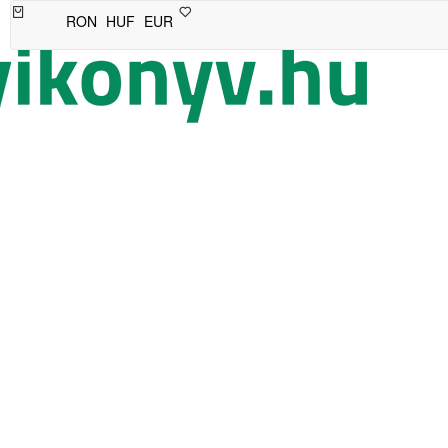
RON
HUF
EUR
Would you like to receive notifications on
latest updates?
NOT YET
YES