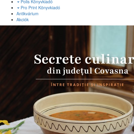
Polis Könyvkiadó
Pro Print Könyvkiadó
Antikvárium
Akciók