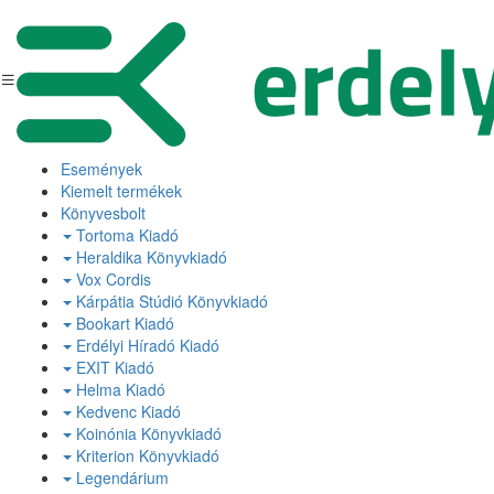
Események
Kiemelt termékek
Könyvesbolt
Tortoma Kiadó
Heraldika Könyvkiadó
Vox Cordis
Kárpátia Stúdió Könyvkiadó
Bookart Kiadó
Erdélyi Híradó Kiadó
EXIT Kiadó
Helma Kiadó
Kedvenc Kiadó
Koinónia Könyvkiadó
Kriterion Könyvkiadó
Legendárium