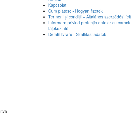
Kapcsolat
Cum plătesc - Hogyan fizetek
Termeni și condiții – Általános szerződési fel
Informare privind protecția datelor cu carac
tájékoztató
Detalii livrare - Szállítási adatok
ítva