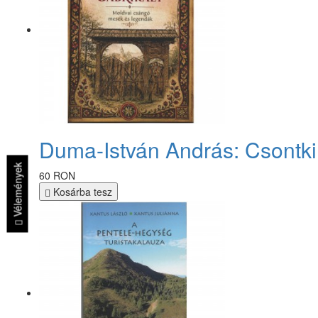
Duma-István András: Csontkir
Vélemények
60 RON
Kosárba tesz