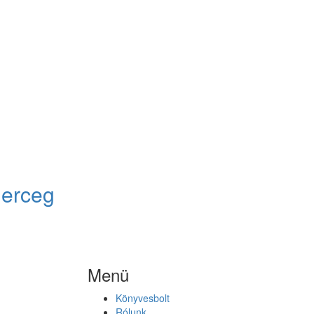
herceg
Menü
Könyvesbolt
Rólunk