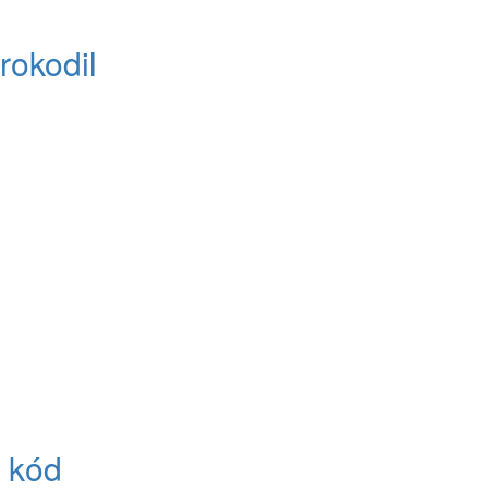
krokodil
d kód