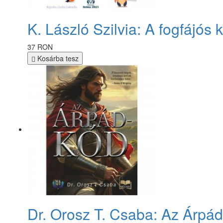
K. László Szilvia: A fogfájós 
37 RON
Kosárba tesz
Dr. Orosz T. Csaba: Az Árpá