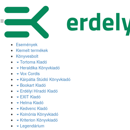
Események
Kiemelt termékek
Könyvesbolt
Tortoma Kiadó
Heraldika Könyvkiadó
Vox Cordis
Kárpátia Stúdió Könyvkiadó
Bookart Kiadó
Erdélyi Híradó Kiadó
EXIT Kiadó
Helma Kiadó
Kedvenc Kiadó
Koinónia Könyvkiadó
Kriterion Könyvkiadó
Legendárium