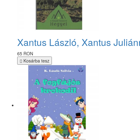
Xantus László, Xantus Julián
65 RON
Kosárba tesz