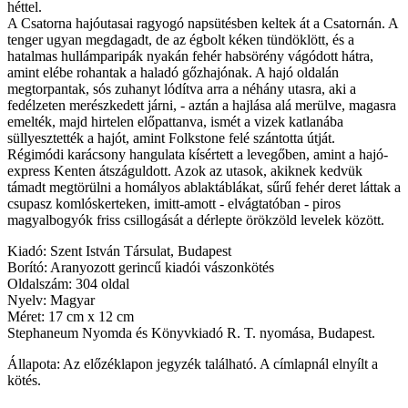
héttel.
A Csatorna hajóutasai ragyogó napsütésben keltek át a Csatornán. A
tenger ugyan megdagadt, de az égbolt kéken tündöklött, és a
hatalmas hullámparipák nyakán fehér habsörény vágódott hátra,
amint elébe rohantak a haladó gőzhajónak. A hajó oldalán
megtorpantak, sós zuhanyt lódítva arra a néhány utasra, aki a
fedélzeten merészkedett járni, - aztán a hajlása alá merülve, magasra
emelték, majd hirtelen előpattanva, ismét a vizek katlanába
süllyesztették a hajót, amint Folkstone felé szántotta útját.
Régimódi karácsony hangulata kísértett a levegőben, amint a hajó-
express Kenten átszáguldott. Azok az utasok, akiknek kedvük
támadt megtörülni a homályos ablaktáblákat, sűrű fehér deret láttak a
csupasz komlóskerteken, imitt-amott - elvágtatóban - piros
magyalbogyók friss csillogását a dérlepte örökzöld levelek között.
Kiadó: Szent István Társulat, Budapest
Borító: Aranyozott gerincű kiadói vászonkötés
Oldalszám: 304 oldal
Nyelv: Magyar
Méret: 17 cm x 12 cm
Stephaneum Nyomda és Könyvkiadó R. T. nyomása, Budapest.
Állapota: Az előzéklapon jegyzék található. A címlapnál elnyílt a
kötés.