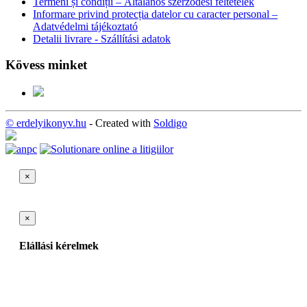
Termeni și condiții – Általános szerződési feltételek
Informare privind protecția datelor cu caracter personal –
Adatvédelmi tájékoztató
Detalii livrare - Szállítási adatok
Kövess minket
© erdelyikonyv.hu
- Created with
Soldigo
×
×
Elállási kérelmek