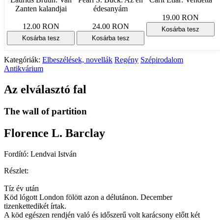
Zanten kalandjai
édesanyám
19.00 RON
12.00 RON
24.00 RON
Kosárba tesz
Kosárba tesz
Kosárba tesz
Kategóriák:
Elbeszélések, novellák
Regény
Szépirodalom
Antikvárium
Az elválasztó fal
The wall of partition
Florence L. Barclay
Fordító: Lendvai István
Részlet:
Tíz év után
Köd lógott London fölött azon a délutánon. December
tizenkettedikét írtak.
A köd egészen rendjén való és időszerű volt karácsony előtt két