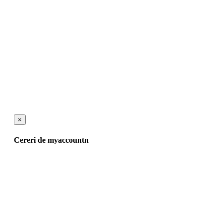
×
Cereri de myaccountn