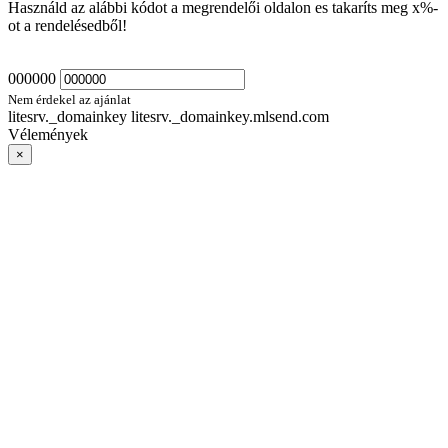
Használd az alábbi kódot a megrendelői oldalon es takaríts meg
x
%-
ot a rendelésedből!
000000
Nem érdekel az ajánlat
litesrv._domainkey litesrv._domainkey.mlsend.com
Vélemények
×