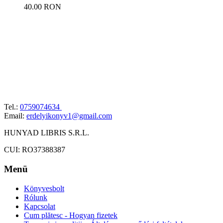
40.00 RON
Tel.:
0759074634
Email:
erdelyikonyv1@gmail.com
HUNYAD LIBRIS S.R.L.
CUI: RO37388387
Menü
Könyvesbolt
Rólunk
Kapcsolat
Cum plătesc - Hogyan fizetek