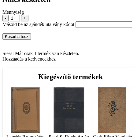
Mennyiség
-
+
Másold be az ajándék utalvány kódot
Kosárba tesz
Siess! Már csak
1
termék van készleten.
Hozzáadás a kedvencekhez
Kiegészítő termékek
Laurids Bruun: Van
Pearl S. Buck: Az én
Carit Etlar: Vendetta