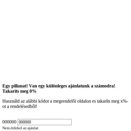
Egy pillanat! Van egy különleges ajánlatunk a számodra!
Takaríts meg
0
%
Használd az alábbi kódot a megrendelői oldalon es takaríts meg
x
%-
ot a rendelésedből!
000000
Nem érdekel az ajánlat