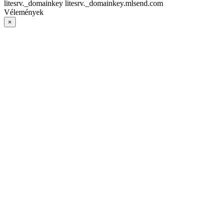
litesrv._domainkey litesrv._domainkey.mlsend.com
Vélemények
×