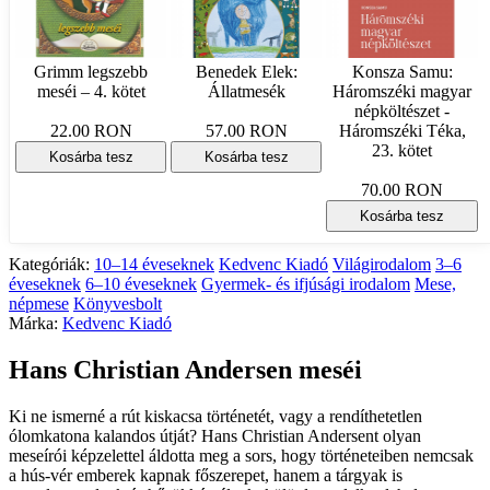
Grimm legszebb
Benedek Elek:
Konsza Samu:
meséi – 4. kötet
Állatmesék
Háromszéki magyar
népköltészet -
22.00 RON
57.00 RON
Háromszéki Téka,
23. kötet
Kosárba tesz
Kosárba tesz
70.00 RON
Kosárba tesz
Kategóriák:
10–14 éveseknek
Kedvenc Kiadó
Világirodalom
3–6
éveseknek
6–10 éveseknek
Gyermek- és ifjúsági irodalom
Mese,
népmese
Könyvesbolt
Márka:
Kedvenc Kiadó
Hans Christian Andersen meséi
Ki ne ismerné a rút kiskacsa történetét, vagy a rendíthetetlen
ólomkatona kalandos útját? Hans Christian Andersent olyan
meseírói képzelettel áldotta meg a sors, hogy történeteiben nemcsak
a hús-vér emberek kapnak főszerepet, hanem a tárgyak is