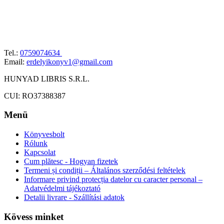
Tel.:
0759074634
Email:
erdelyikonyv1@gmail.com
HUNYAD LIBRIS S.R.L.
CUI: RO37388387
Menü
Könyvesbolt
Rólunk
Kapcsolat
Cum plătesc - Hogyan fizetek
Termeni și condiții – Általános szerződési feltételek
Informare privind protecția datelor cu caracter personal –
Adatvédelmi tájékoztató
Detalii livrare - Szállítási adatok
Kövess minket