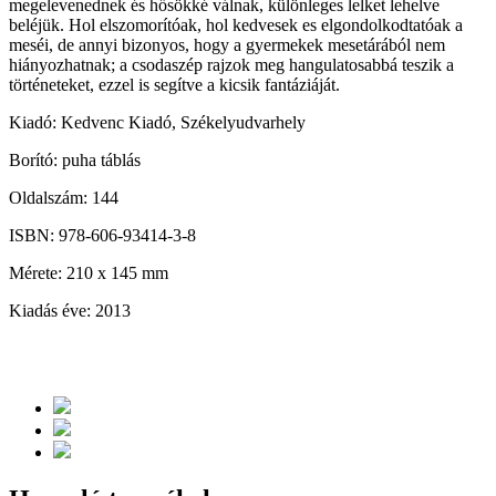
megelevenednek és hősökké válnak, különleges lelket lehelve
beléjük. Hol elszomorítóak, hol kedvesek es elgondolkodtatóak a
meséi, de annyi bizonyos, hogy a gyermekek mesetárából nem
hiányozhatnak; a csodaszép rajzok meg hangulatosabbá teszik a
történeteket, ezzel is segítve a kicsik fantáziáját.
Kiadó: Kedvenc Kiadó, Székelyudvarhely
Borító: puha táblás
Oldalszám: 144
ISBN: 978-606-93414-3-8
Mérete: 210 x 145 mm
Kiadás éve: 2013