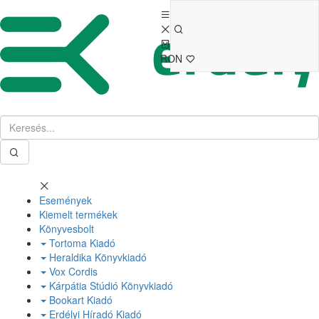
RON
Események
Kiemelt termékek
Könyvesbolt
Tortoma Kiadó
Heraldika Könyvkiadó
Vox Cordis
Kárpátia Stúdió Könyvkiadó
Bookart Kiadó
Erdélyi Híradó Kiadó