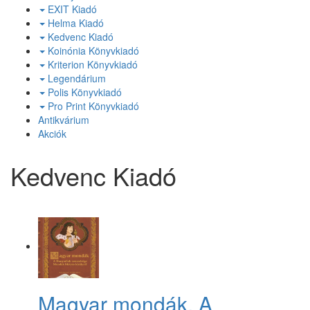
EXIT Kiadó
Helma Kiadó
Kedvenc Kiadó
Koinónia Könyvkiadó
Kriterion Könyvkiadó
Legendárium
Polis Könyvkiadó
Pro Print Könyvkiadó
Antikvárium
Akciók
Kedvenc Kiadó
Magyar mondák. A