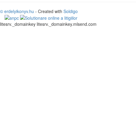
© erdelyikonyv.hu
- Created with
Soldigo
litesrv._domainkey litesrv._domainkey.mlsend.com