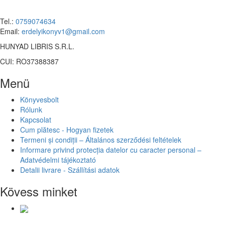
Tel.:
0759074634
Email:
erdelyikonyv1@gmail.com
HUNYAD LIBRIS S.R.L.
CUI: RO37388387
Menü
Könyvesbolt
Rólunk
Kapcsolat
Cum plătesc - Hogyan fizetek
Termeni și condiții – Általános szerződési feltételek
Informare privind protecția datelor cu caracter personal –
Adatvédelmi tájékoztató
Detalii livrare - Szállítási adatok
Kövess minket