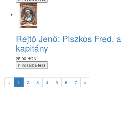
Rejtő Jenő: Piszkos Fred, a
kapitány
25.00 RON
Kosárba tesz
«
1
2
3
4
5
6
7
»