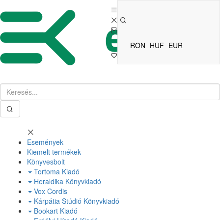
RON
HUF
EUR
Események
Kiemelt termékek
Könyvesbolt
Tortoma Kiadó
Heraldika Könyvkiadó
Vox Cordis
Kárpátia Stúdió Könyvkiadó
Bookart Kiadó