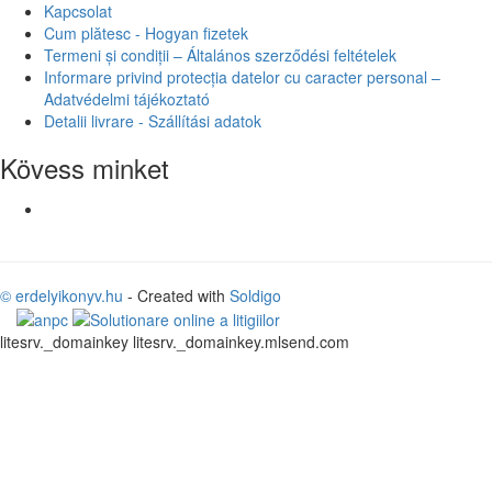
Kapcsolat
Cum plătesc - Hogyan fizetek
Termeni și condiții – Általános szerződési feltételek
Informare privind protecția datelor cu caracter personal –
Adatvédelmi tájékoztató
Detalii livrare - Szállítási adatok
Kövess minket
© erdelyikonyv.hu
- Created with
Soldigo
litesrv._domainkey litesrv._domainkey.mlsend.com