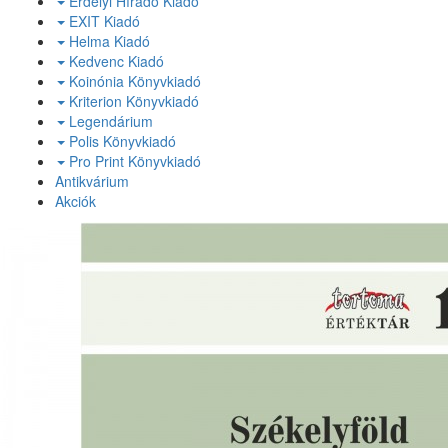
Erdélyi Híradó Kiadó
EXIT Kiadó
Helma Kiadó
Kedvenc Kiadó
Koinónia Könyvkiadó
Kriterion Könyvkiadó
Legendárium
Polis Könyvkiadó
Pro Print Könyvkiadó
Antikvárium
Akciók