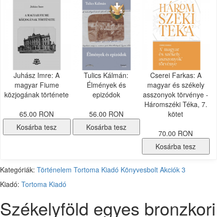
Juhász Imre: A
Tulics Kálmán:
Cserei Farkas: A
magyar Fiume
Élmények és
magyar és székely
közjogának története
epizódok
asszonyok törvénye -
Háromszéki Téka, 7.
65.00 RON
56.00 RON
kötet
Kosárba tesz
Kosárba tesz
70.00 RON
Kosárba tesz
Kategóriák:
Történelem
Tortoma Kiadó
Könyvesbolt
Akciók
3
Kiadó:
Tortoma Kiadó
Székelyföld egyes bronzkori