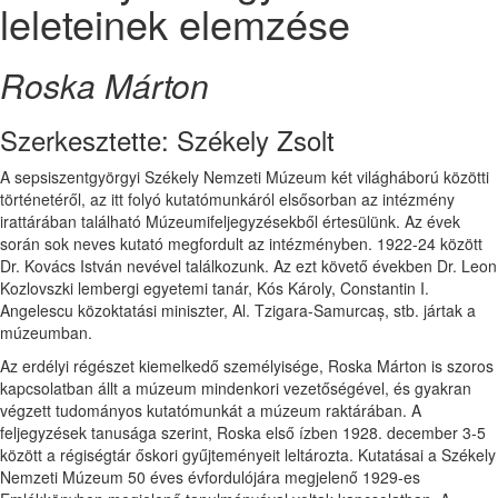
leleteinek elemzése
Roska Márton
Szerkesztette: Székely Zsolt
A sepsiszentgyörgyi Székely Nemzeti Múzeum két világháború közötti
történetéről, az itt folyó kutatómunkáról elsősorban az intézmény
irattárában található Múzeumifeljegyzésekből értesülünk. Az évek
során sok neves kutató megfordult az intézményben. 1922-24 között
Dr. Kovács István nevével találkozunk. Az ezt követő években Dr. Leon
Kozlovszki lembergi egyetemi tanár, Kós Károly, Constantin I.
Angelescu közoktatási miniszter, Al. Tzigara-Samurcaș, stb. jártak a
múzeumban.
Az erdélyi régészet kiemelkedő személyisége, Roska Márton is szoros
kapcsolatban állt a múzeum mindenkori vezetőségével, és gyakran
végzett tudományos kutatómunkát a múzeum raktárában. A
feljegyzések tanusága szerint, Roska első ízben 1928. december 3-5
között a régiségtár őskori gyűjteményeit leltározta. Kutatásai a Székely
Nemzeti Múzeum 50 éves évfordulójára megjelenő 1929-es