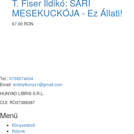
T. Fiser Ildikó: SÁRI
MESEKUCKÓJA - Ez Állati!
67.00 RON
Tel.:
0759074634
Email:
erdelyikonyv1@gmail.com
HUNYAD LIBRIS S.R.L.
CUI: RO37388387
Menü
Könyvesbolt
Rólunk