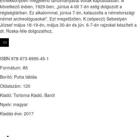
Emlékkönyben megjelenő tanulmányával voltak kapcsolatban. A
következő évben, 1929-ben, „június 4-től 7-én estig dolgozott a
régiségtárban. Ez alkalommal, június 7-én, kalauzolta a németországi
német archeológusokat”. Ezt megelőzően, K.(eöpeczi) Sebestyén
József május 18-19-én, május 30-án és jún. 6-7-én rajzokat készített a
dr. Roska-féle dolgozathoz.
ISBN 978-973-8995-45-1
Formátum: A5
Borító: Puha táblás
Oldalszám: 120
Kiadó: Tortoma Kiadó, Barót
Nyelv: magyar
Kiadás éve: 2017