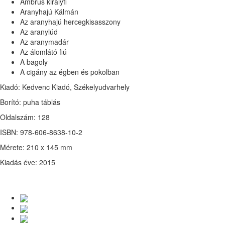
Ambrus királyfi
Aranyhajú Kálmán
Az aranyhajú hercegkisasszony
Az aranylúd
Az aranymadár
Az álomlátó fiú
A bagoly
A cigány az égben és pokolban
Kiadó: Kedvenc Kiadó, Székelyudvarhely
Borító: puha táblás
Oldalszám: 128
ISBN: 978-606-8638-10-2
Mérete: 210 x 145 mm
Kiadás éve: 2015