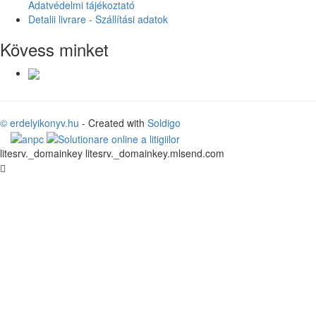
Adatvédelmi tájékoztató
Detalii livrare - Szállítási adatok
Kövess minket
© erdelyikonyv.hu
- Created with
Soldigo
litesrv._domainkey litesrv._domainkey.mlsend.com