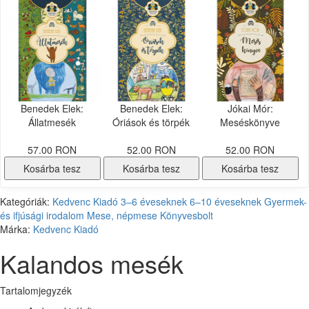
Benedek Elek:
Benedek Elek:
Jókai Mór:
Állatmesék
Óriások és törpék
Meséskönyve
57.00 RON
52.00 RON
52.00 RON
Kosárba tesz
Kosárba tesz
Kosárba tesz
Kategóriák:
Kedvenc Kiadó
3–6 éveseknek
6–10 éveseknek
Gyermek-
és ifjúsági irodalom
Mese, népmese
Könyvesbolt
Márka:
Kedvenc Kiadó
Kalandos mesék
Tartalomjegyzék