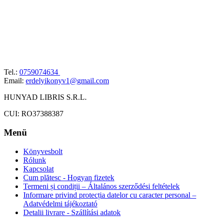
Tel.:
0759074634
Email:
erdelyikonyv1@gmail.com
HUNYAD LIBRIS S.R.L.
CUI: RO37388387
Menü
Könyvesbolt
Rólunk
Kapcsolat
Cum plătesc - Hogyan fizetek
Termeni și condiții – Általános szerződési feltételek
Informare privind protecția datelor cu caracter personal –
Adatvédelmi tájékoztató
Detalii livrare - Szállítási adatok