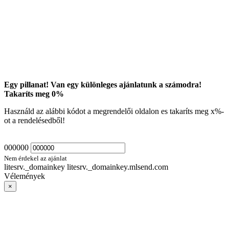
Egy pillanat! Van egy különleges ajánlatunk a számodra!
Takaríts meg
0
%
Használd az alábbi kódot a megrendelői oldalon es takaríts meg
x
%-
ot a rendelésedből!
000000
Nem érdekel az ajánlat
litesrv._domainkey litesrv._domainkey.mlsend.com
Vélemények
×