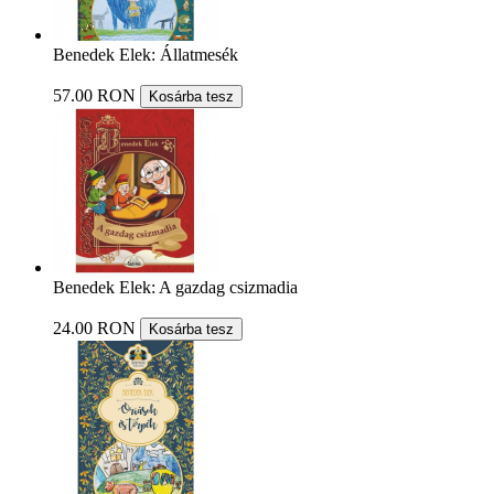
Benedek Elek: Állatmesék
57.00 RON
Kosárba tesz
Benedek Elek: A gazdag csizmadia
24.00 RON
Kosárba tesz