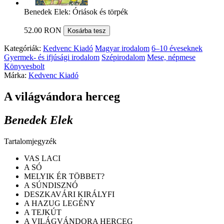
Benedek Elek: Óriások és törpék
52.00 RON
Kosárba tesz
Kategóriák:
Kedvenc Kiadó
Magyar irodalom
6–10 éveseknek
Gyermek- és ifjúsági irodalom
Szépirodalom
Mese, népmese
Könyvesbolt
Márka:
Kedvenc Kiadó
A világvándora herceg
Benedek Elek
Tartalomjegyzék
VAS LACI
A SÓ
MELYIK ÉR TÖBBET?
A SÚNDISZNÓ
DESZKAVÁRI KIRÁLYFI
A HAZUG LEGÉNY
A TEJKÚT
A VILÁGVÁNDORA HERCEG