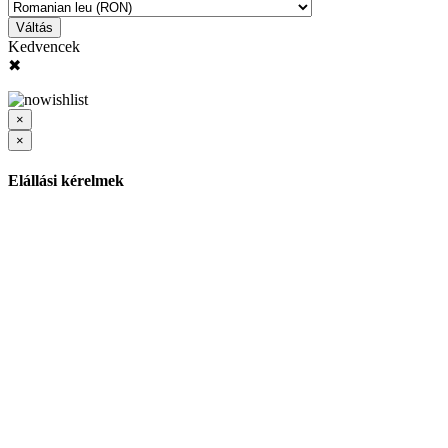
Váltás
Kedvencek
✖
×
×
Elállási kérelmek