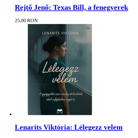
Rejtő Jenő: Texas Bill, a fenegyerek
25.00 RON
Lenarits Viktória: Lélegezz velem