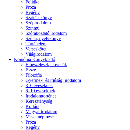
Politika
Próza
Regény
Szakácskönyv
Szépirodalom
Színmű
Szórakoztató irodalom
Szótár, nyelvkönyv
Történelem
Verseskötet
Világirodalom
Koinónia Könyvkiadó
Elbeszélések, novellák
Esszé
Filozófia
Gyermek- és ifjúsági irodalom
3–6 éveseknek
6–10 éveseknek
Irodalomtörténet
Kereszténység
Kortárs
Magyar irodalom
Mese, népmese
Próza
Regény