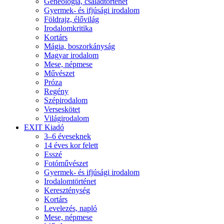
Geneológia, családtörténet
Gyermek- és ifjúsági irodalom
Földrajz, élővilág
Irodalomkritika
Kortárs
Mágia, boszorkányság
Magyar irodalom
Mese, népmese
Művészet
Próza
Regény
Szépirodalom
Verseskötet
Világirodalom
EXIT Kiadó
3–6 éveseknek
14 éves kor felett
Esszé
Fotóművészet
Gyermek- és ifjúsági irodalom
Irodalomtörténet
Kereszténység
Kortárs
Levelezés, napló
Mese, népmese