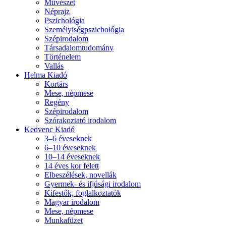
Művészet
Néprajz
Pszichológia
Személyiségpszichológia
Szépirodalom
Társadalomtudomány
Történelem
Vallás
Helma Kiadó
Kortárs
Mese, népmese
Regény
Szépirodalom
Szórakoztató irodalom
Kedvenc Kiadó
3–6 éveseknek
6–10 éveseknek
10–14 éveseknek
14 éves kor felett
Elbeszélések, novellák
Gyermek- és ifjúsági irodalom
Kifestők, foglalkoztatók
Magyar irodalom
Mese, népmese
Munkafüzet