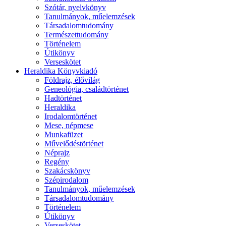
Szótár, nyelvkönyv
Tanulmányok, műelemzések
Társadalomtudomány
Természettudomány
Történelem
Útikönyv
Verseskötet
Heraldika Könyvkiadó
Földrajz, élővilág
Geneológia, családtörténet
Hadtörténet
Heraldika
Irodalomtörténet
Mese, népmese
Munkafüzet
Művelődéstörténet
Néprajz
Regény
Szakácskönyv
Szépirodalom
Tanulmányok, műelemzések
Társadalomtudomány
Történelem
Útikönyv
Verseskötet