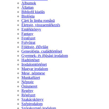
Albumok
Állattan
Bibliofil kiadás
Biológia
Cărți în limba română
Életrajz, visszaemlékezés
Emlékkönyv
Fantasy
Festészet
Folyóirat
Földrajz, élővilág
Geneológia, családtörténet
Gyermek- és ifjúsági irodalom
Hadtörténet
Irodalomtörténet
Magyar irodalom
Mese, népmese
Munkafüzet
Néprajz
Önismeret
Regény
Régészet
Szakácskönyv
Szépirodalom
Szórakoztató irodalom