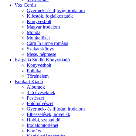
Vox Cordis
Gyermek- és ifjúsági irodalom
Kifestők, foglalkoztatók
Könyvesbolt
Magyar irodalom
Monda
Munkafüzet
Cărți în limba română
Szakácskönyv
Mese, népmese
Kárpátia Stúdió Könyvkiadó
Könyvesbolt
Politika
Történelem
Bookart Kiadó
Albumok
3–6 éveseknek
Festészet
Fotóművészet
Gyermek- és ifjúsági irodalom
Elbeszélések, novellák
Hobbi, szabadidő
Irodalomtörténet
Kortárs