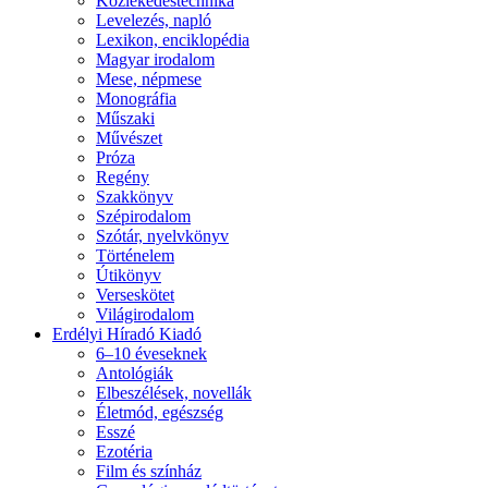
Közlekedéstechnika
Levelezés, napló
Lexikon, enciklopédia
Magyar irodalom
Mese, népmese
Monográfia
Műszaki
Művészet
Próza
Regény
Szakkönyv
Szépirodalom
Szótár, nyelvkönyv
Történelem
Útikönyv
Verseskötet
Világirodalom
Erdélyi Híradó Kiadó
6–10 éveseknek
Antológiák
Elbeszélések, novellák
Életmód, egészség
Esszé
Ezotéria
Film és színház