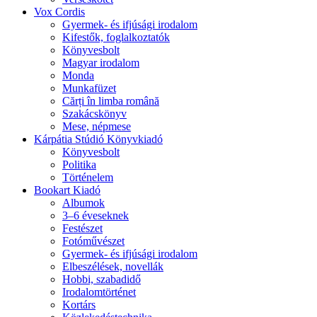
Vox Cordis
Gyermek- és ifjúsági irodalom
Kifestők, foglalkoztatók
Könyvesbolt
Magyar irodalom
Monda
Munkafüzet
Cărți în limba română
Szakácskönyv
Mese, népmese
Kárpátia Stúdió Könyvkiadó
Könyvesbolt
Politika
Történelem
Bookart Kiadó
Albumok
3–6 éveseknek
Festészet
Fotóművészet
Gyermek- és ifjúsági irodalom
Elbeszélések, novellák
Hobbi, szabadidő
Irodalomtörténet
Kortárs