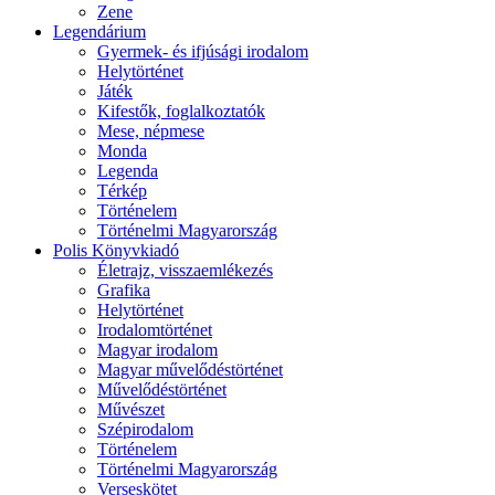
Zene
Legendárium
Gyermek- és ifjúsági irodalom
Helytörténet
Játék
Kifestők, foglalkoztatók
Mese, népmese
Monda
Legenda
Térkép
Történelem
Történelmi Magyarország
Polis Könyvkiadó
Életrajz, visszaemlékezés
Grafika
Helytörténet
Irodalomtörténet
Magyar irodalom
Magyar művelődéstörténet
Művelődéstörténet
Művészet
Szépirodalom
Történelem
Történelmi Magyarország
Verseskötet