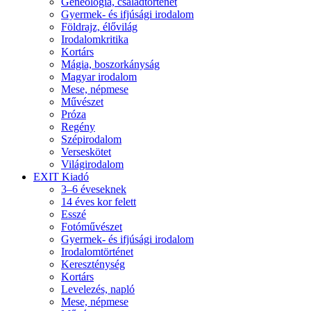
Geneológia, családtörténet
Gyermek- és ifjúsági irodalom
Földrajz, élővilág
Irodalomkritika
Kortárs
Mágia, boszorkányság
Magyar irodalom
Mese, népmese
Művészet
Próza
Regény
Szépirodalom
Verseskötet
Világirodalom
EXIT Kiadó
3–6 éveseknek
14 éves kor felett
Esszé
Fotóművészet
Gyermek- és ifjúsági irodalom
Irodalomtörténet
Kereszténység
Kortárs
Levelezés, napló
Mese, népmese