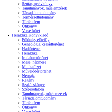
Szótár, nyelvkönyv
Tanulmányok, műelemzések
Társadalomtudomány
Természettudomány
Történelem
Útikönyv
Verseskötet
Heraldika Könyvkiadó
Földrajz, élővilág
Geneológia, családtörténet
Hadtörténet
Heraldika
Irodalomtörténet
Mese, népmese
Munkafüzet
Művelődéstörténet
Néprajz
Regény
Szakácskönyv
Szépirodalom
Tanulmányok, műelemzések
Társadalomtudomány
Történelem
Útikönyv
Verseskötet