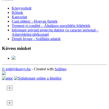
Könyvesbolt
Rólunk
Kapcsolat
Cum plătesc - Hogyan fizetek
Termeni și condiții – Általános szerződési feltételek
Informare privind protecția datelor cu caracter personal –
Adatvédelmi tájékoztató
Detalii livrare - Szállítási adatok
Kövess minket
© erdelyikonyv.hu
- Created with
Soldigo
×
×