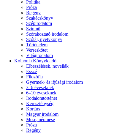
Politika
Próza
Regény
Szakácskönyv
Szépirodalom
Színmű
Szórakoztató irodalom
Szótár, nyelvkönyv
Történelem
Verseskötet
Világirodalom
Koinónia Könyvkiadó
Elbeszélések, novellák
Esszé
Filozófia
Gyermek- és ifjúsági irodalom
3–6 éveseknek
6–10 éveseknek
Irodalomtörténet
Kereszténység
Kortárs
Magyar irodalom
Mese, népmese
Próza
Regény