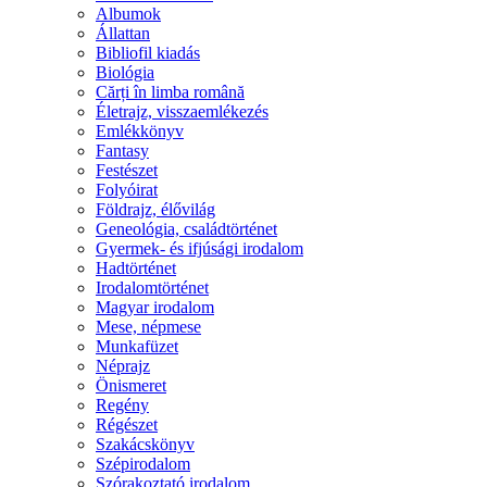
Albumok
Állattan
Bibliofil kiadás
Biológia
Cărți în limba română
Életrajz, visszaemlékezés
Emlékkönyv
Fantasy
Festészet
Folyóirat
Földrajz, élővilág
Geneológia, családtörténet
Gyermek- és ifjúsági irodalom
Hadtörténet
Irodalomtörténet
Magyar irodalom
Mese, népmese
Munkafüzet
Néprajz
Önismeret
Regény
Régészet
Szakácskönyv
Szépirodalom
Szórakoztató irodalom