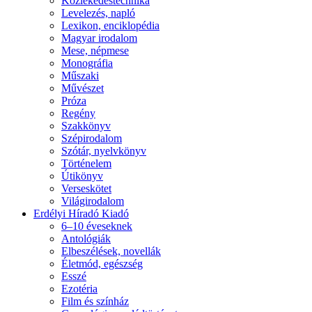
Közlekedéstechnika
Levelezés, napló
Lexikon, enciklopédia
Magyar irodalom
Mese, népmese
Monográfia
Műszaki
Művészet
Próza
Regény
Szakkönyv
Szépirodalom
Szótár, nyelvkönyv
Történelem
Útikönyv
Verseskötet
Világirodalom
Erdélyi Híradó Kiadó
6–10 éveseknek
Antológiák
Elbeszélések, novellák
Életmód, egészség
Esszé
Ezotéria
Film és színház