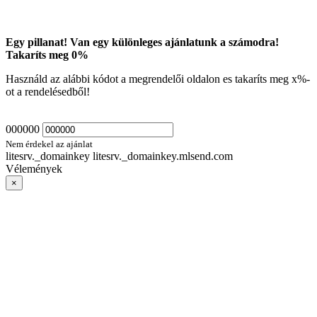
Egy pillanat! Van egy különleges ajánlatunk a számodra!
Takaríts meg
0
%
Használd az alábbi kódot a megrendelői oldalon es takaríts meg
x
%-
ot a rendelésedből!
000000
Nem érdekel az ajánlat
litesrv._domainkey litesrv._domainkey.mlsend.com
Vélemények
×