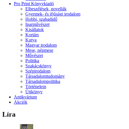
Pro Print Könyvkiadó
Elbeszélések, novellák
Gyermek- és ifjúsági irodalom
Hobbi, szabadidő
Iparművészet
Kisállatok
Kortárs
Kutya
Magyar irodalom
Mese, népmese
Művészet
Politika
Szakácskönyv
Szépirodalom
Társadalomtudomány
Társadalompolitika
Történelem
Útikönyv
Antikvárium
Akciók
Líra