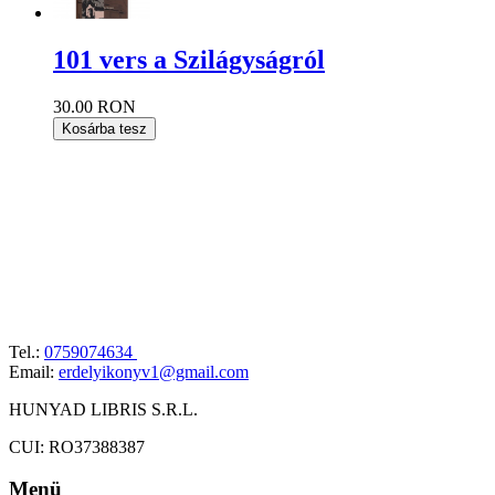
101 vers a Szilágyságról
30.00 RON
Kosárba tesz
Tel.:
0759074634
Email:
erdelyikonyv1@gmail.com
HUNYAD LIBRIS S.R.L.
CUI: RO37388387
Menü