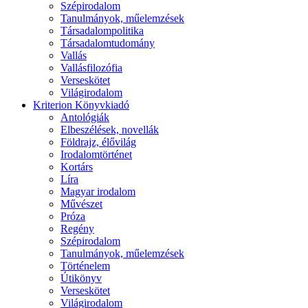
Szépirodalom
Tanulmányok, műelemzések
Társadalompolitika
Társadalomtudomány
Vallás
Vallásfilozófia
Verseskötet
Világirodalom
Kriterion Könyvkiadó
Antológiák
Elbeszélések, novellák
Földrajz, élővilág
Irodalomtörténet
Kortárs
Líra
Magyar irodalom
Művészet
Próza
Regény
Szépirodalom
Tanulmányok, műelemzések
Történelem
Útikönyv
Verseskötet
Világirodalom