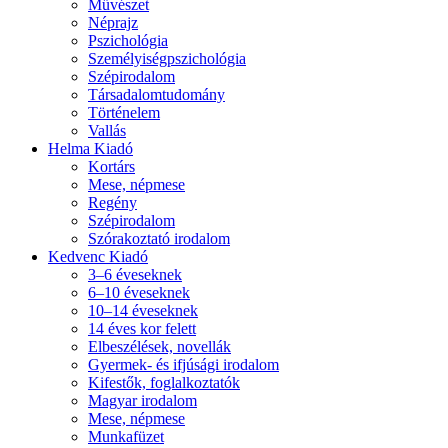
Művészet
Néprajz
Pszichológia
Személyiségpszichológia
Szépirodalom
Társadalomtudomány
Történelem
Vallás
Helma Kiadó
Kortárs
Mese, népmese
Regény
Szépirodalom
Szórakoztató irodalom
Kedvenc Kiadó
3–6 éveseknek
6–10 éveseknek
10–14 éveseknek
14 éves kor felett
Elbeszélések, novellák
Gyermek- és ifjúsági irodalom
Kifestők, foglalkoztatók
Magyar irodalom
Mese, népmese
Munkafüzet