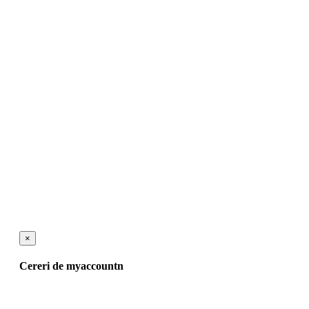
×
Cereri de myaccountn