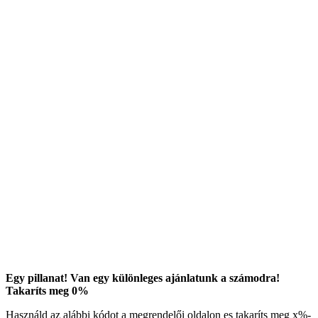
Egy pillanat! Van egy különleges ajánlatunk a számodra!
Takaríts meg
0
%
Használd az alábbi kódot a megrendelői oldalon es takaríts meg
x
%-