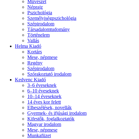
Művészet
Néprajz
Pszichológia
Személyiségpszichológia
Szépirodalom
Társadalomtudomány
Történelem
Vallás
Helma Kiadó
Kortárs
Mese, népmese
Regény
Szépirodalom
Szórakoztató irodalom
Kedvenc Kiadó
3–6 éveseknek
6–10 éveseknek
10–14 éveseknek
14 éves kor felett
Elbeszélések, novellák
Gyermek- és ifjúsági irodalom
Kifestők, foglalkoztatók
Magyar irodalom
Mese, népmese
Munkafüzet