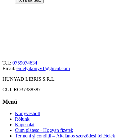
Kosárba tesz
Tel.:
0759074634
Email:
erdelyikonyv1@gmail.com
HUNYAD LIBRIS S.R.L.
CUI: RO37388387
Menü
Könyvesbolt
Rólunk
Kapcsolat
Cum plătesc - Hogyan fizetek
Termeni și condiții – Általános szerződési feltételek