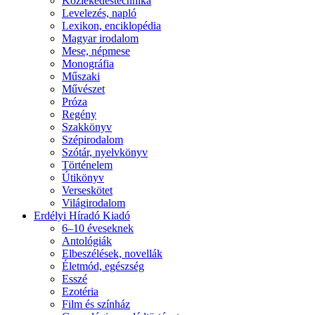
Közlekedéstechnika
Levelezés, napló
Lexikon, enciklopédia
Magyar irodalom
Mese, népmese
Monográfia
Műszaki
Művészet
Próza
Regény
Szakkönyv
Szépirodalom
Szótár, nyelvkönyv
Történelem
Útikönyv
Verseskötet
Világirodalom
Erdélyi Híradó Kiadó
6–10 éveseknek
Antológiák
Elbeszélések, novellák
Életmód, egészség
Esszé
Ezotéria
Film és színház