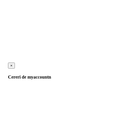
×
Cereri de myaccountn