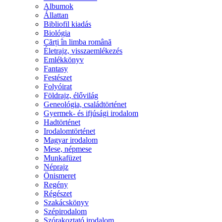
Albumok
Állattan
Bibliofil kiadás
Biológia
Cărți în limba română
Életrajz, visszaemlékezés
Emlékkönyv
Fantasy
Festészet
Folyóirat
Földrajz, élővilág
Geneológia, családtörténet
Gyermek- és ifjúsági irodalom
Hadtörténet
Irodalomtörténet
Magyar irodalom
Mese, népmese
Munkafüzet
Néprajz
Önismeret
Regény
Régészet
Szakácskönyv
Szépirodalom
Szórakoztató irodalom