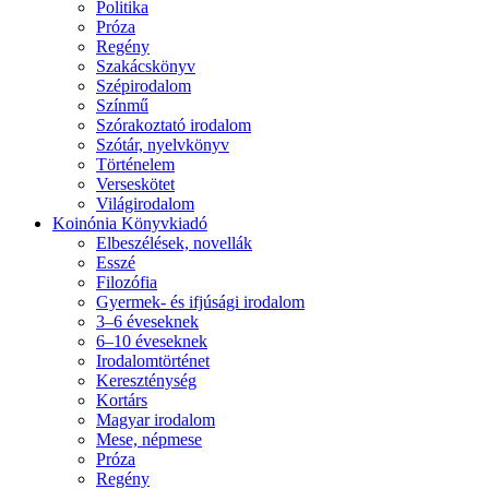
Politika
Próza
Regény
Szakácskönyv
Szépirodalom
Színmű
Szórakoztató irodalom
Szótár, nyelvkönyv
Történelem
Verseskötet
Világirodalom
Koinónia Könyvkiadó
Elbeszélések, novellák
Esszé
Filozófia
Gyermek- és ifjúsági irodalom
3–6 éveseknek
6–10 éveseknek
Irodalomtörténet
Kereszténység
Kortárs
Magyar irodalom
Mese, népmese
Próza
Regény