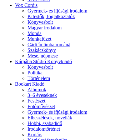
Vox Cordis
Gyermek- és ifjúsági irodalom
Kifestők, foglalkoztatók
Könyvesbolt
Magyar irodalom
Monda
Munkafüzet
Cărți în limba română
Szakácskönyv
Mese, népmese
Kárpátia Stúdió Könyvkiadó
Könyvesbolt
Politika
Történelem
Bookart Kiadó
Albumok
3–6 éveseknek
Festészet
Fotóművészet
Gyermek- és ifjúsági irodalom
Elbeszélések, novellák
Hobbi, szabadidő
Irodalomtörténet
Kortárs