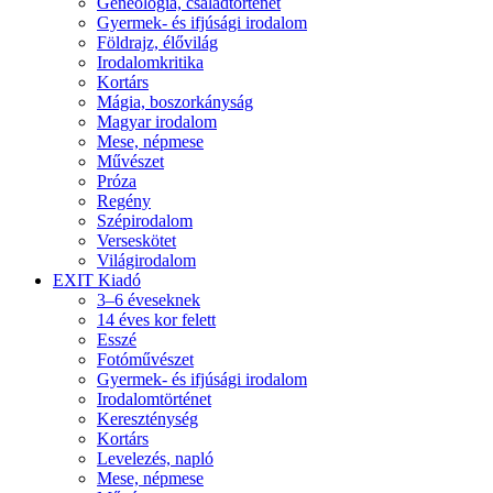
Geneológia, családtörténet
Gyermek- és ifjúsági irodalom
Földrajz, élővilág
Irodalomkritika
Kortárs
Mágia, boszorkányság
Magyar irodalom
Mese, népmese
Művészet
Próza
Regény
Szépirodalom
Verseskötet
Világirodalom
EXIT Kiadó
3–6 éveseknek
14 éves kor felett
Esszé
Fotóművészet
Gyermek- és ifjúsági irodalom
Irodalomtörténet
Kereszténység
Kortárs
Levelezés, napló
Mese, népmese