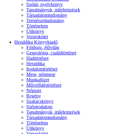
Szótár, nyelvkönyv
Tanulmányok, műelemzések
Társadalomtudomány
Természettudomány
Történelem
Útikönyv
Verseskötet
Heraldika Könyvkiadó
Földrajz, élővilág
Geneológia, családtörténet
Hadtörténet
Heraldika
Irodalomtörténet
Mese, népmese
Munkafüzet
Művelődéstörténet
Néprajz
Regény
Szakácskönyv
Szépirodalom
Tanulmányok, műelemzések
Társadalomtudomány
Történelem
Útikönyv
Verseskötet