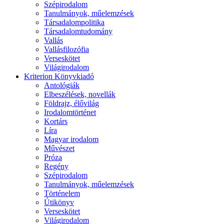
Szépirodalom
Tanulmányok, műelemzések
Társadalompolitika
Társadalomtudomány
Vallás
Vallásfilozófia
Verseskötet
Világirodalom
Kriterion Könyvkiadó
Antológiák
Elbeszélések, novellák
Földrajz, élővilág
Irodalomtörténet
Kortárs
Líra
Magyar irodalom
Művészet
Próza
Regény
Szépirodalom
Tanulmányok, műelemzések
Történelem
Útikönyv
Verseskötet
Világirodalom