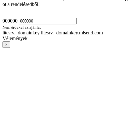
ot a rendelésedből!
000000
Nem érdekel az ajánlat
litesrv._domainkey litesrv._domainkey.mlsend.com
Vélemények
×