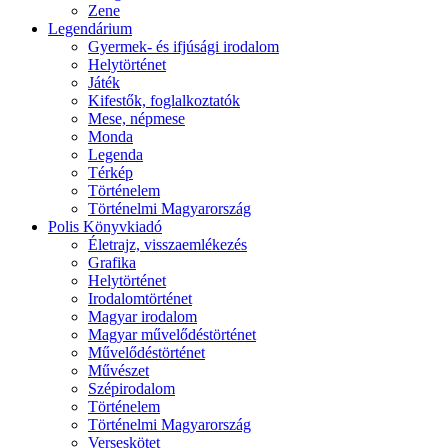
Zene
Legendárium
Gyermek- és ifjúsági irodalom
Helytörténet
Játék
Kifestők, foglalkoztatók
Mese, népmese
Monda
Legenda
Térkép
Történelem
Történelmi Magyarország
Polis Könyvkiadó
Életrajz, visszaemlékezés
Grafika
Helytörténet
Irodalomtörténet
Magyar irodalom
Magyar művelődéstörténet
Művelődéstörténet
Művészet
Szépirodalom
Történelem
Történelmi Magyarország
Verseskötet