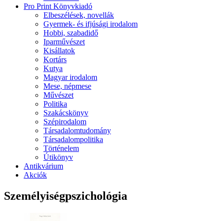
Pro Print Könyvkiadó
Elbeszélések, novellák
Gyermek- és ifjúsági irodalom
Hobbi, szabadidő
Iparművészet
Kisállatok
Kortárs
Kutya
Magyar irodalom
Mese, népmese
Művészet
Politika
Szakácskönyv
Szépirodalom
Társadalomtudomány
Társadalompolitika
Történelem
Útikönyv
Antikvárium
Akciók
Személyiségpszichológia