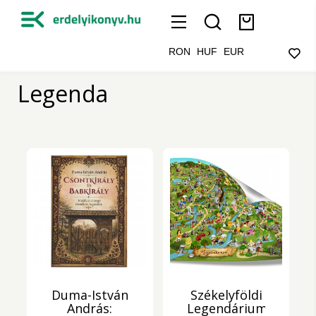
RON
HUF
EUR
Legenda
Duma-István
Székelyföldi
András:
Legendárium