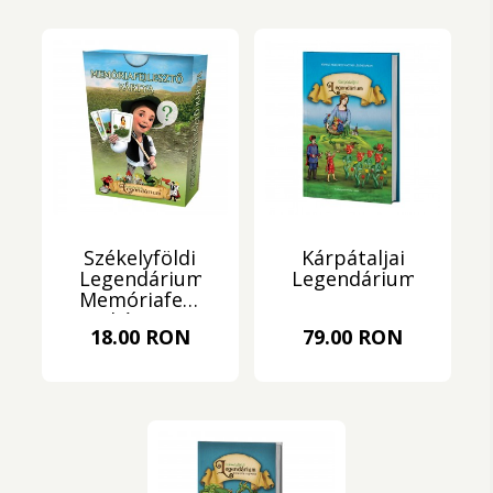
Székelyföldi
Kárpátaljai
Legendárium:
Legendárium
Memóriafejlesztő
kártya
18.00 RON
79.00 RON