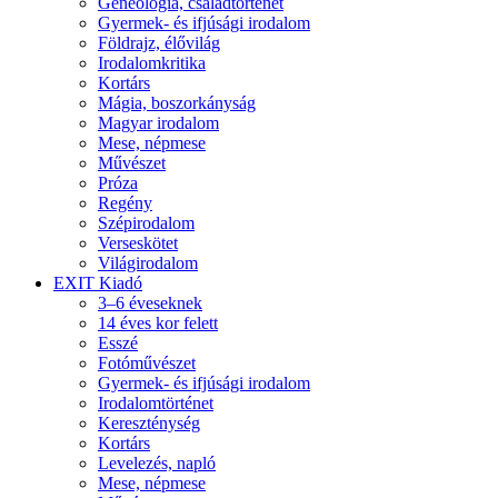
Geneológia, családtörténet
Gyermek- és ifjúsági irodalom
Földrajz, élővilág
Irodalomkritika
Kortárs
Mágia, boszorkányság
Magyar irodalom
Mese, népmese
Művészet
Próza
Regény
Szépirodalom
Verseskötet
Világirodalom
EXIT Kiadó
3–6 éveseknek
14 éves kor felett
Esszé
Fotóművészet
Gyermek- és ifjúsági irodalom
Irodalomtörténet
Kereszténység
Kortárs
Levelezés, napló
Mese, népmese