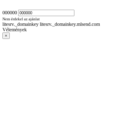
000000
Nem érdekel az ajánlat
litesrv._domainkey litesrv._domainkey.mlsend.com
Vélemények
×