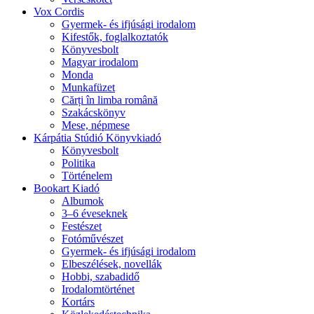
Vox Cordis
Gyermek- és ifjúsági irodalom
Kifestők, foglalkoztatók
Könyvesbolt
Magyar irodalom
Monda
Munkafüzet
Cărți în limba română
Szakácskönyv
Mese, népmese
Kárpátia Stúdió Könyvkiadó
Könyvesbolt
Politika
Történelem
Bookart Kiadó
Albumok
3–6 éveseknek
Festészet
Fotóművészet
Gyermek- és ifjúsági irodalom
Elbeszélések, novellák
Hobbi, szabadidő
Irodalomtörténet
Kortárs