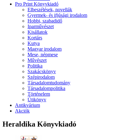
Pro Print Könyvkiadó
Elbeszélések, novellák
Gyermek- és ifjúsági irodalom
Hobbi, szabadidő
Iparművészet
Kisállatok
Kortárs
Kutya
Magyar irodalom
Mese, népmese
Művészet
Politika
Szakácskönyv
Szépirodalom
Társadalomtudomány
Társadalompolitika
Történelem
Útikönyv
Antikvárium
Akciók
Heraldika Könyvkiadó