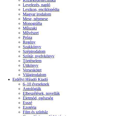
Közlekedéstechnika
Levelezés, napló
Lexikon, enciklopédia
Magyar irodalom
Mese, népmese
Monográfia
Műszaki
Művészet
Próza
Regény
Szakkönyv
Szépirodalom
Szótár, nyelvkönyv
Történelem
Útikönyv
Verseskötet
Világirodalom
Erdélyi Híradó Kiadó
6–10 éveseknek
Antológiák
Elbeszélések, novellák
Életmód, egészség
Esszé
Ezotéria
Film és színház