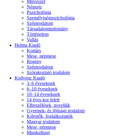
Művészet
Néprajz
Pszichológia
Személyiségpszichológia
Szépirodalom
Társadalomtudomány
Történelem
Vallás
Helma Kiadó
Kortárs
Mese, népmese
Regény
Szépirodalom
Szórakoztató irodalom
Kedvenc Kiadó
3–6 éveseknek
6–10 éveseknek
10–14 éveseknek
14 éves kor felett
Elbeszélések, novellák
Gyermek- és ifjúsági irodalom
Kifestők, foglalkoztatók
Magyar irodalom
Mese, népmese
Munkafüzet