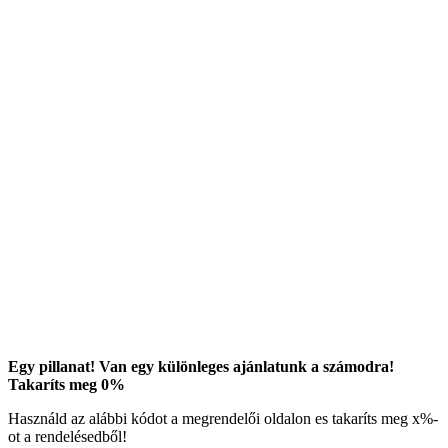
Egy pillanat! Van egy különleges ajánlatunk a számodra!
Takaríts meg
0
%
Használd az alábbi kódot a megrendelői oldalon es takaríts meg
x
%-
ot a rendelésedből!