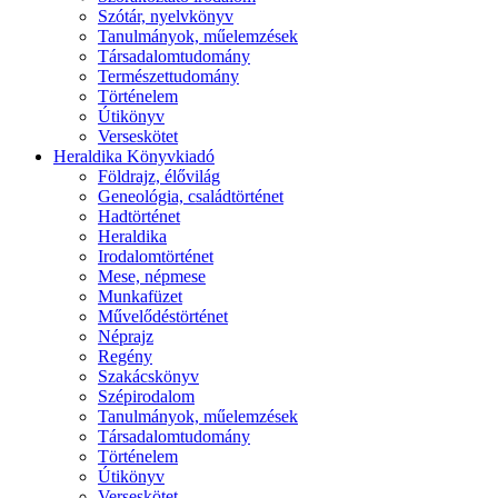
Szótár, nyelvkönyv
Tanulmányok, műelemzések
Társadalomtudomány
Természettudomány
Történelem
Útikönyv
Verseskötet
Heraldika Könyvkiadó
Földrajz, élővilág
Geneológia, családtörténet
Hadtörténet
Heraldika
Irodalomtörténet
Mese, népmese
Munkafüzet
Művelődéstörténet
Néprajz
Regény
Szakácskönyv
Szépirodalom
Tanulmányok, műelemzések
Társadalomtudomány
Történelem
Útikönyv
Verseskötet