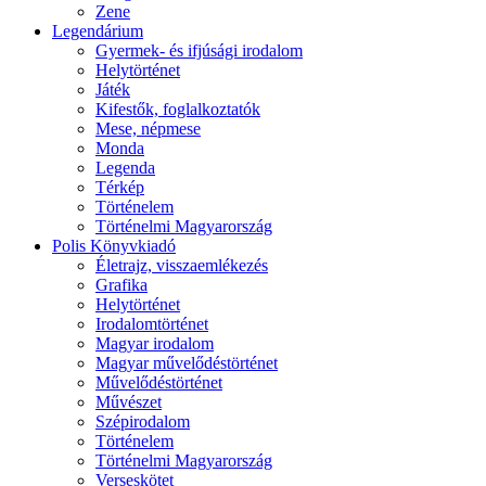
Zene
Legendárium
Gyermek- és ifjúsági irodalom
Helytörténet
Játék
Kifestők, foglalkoztatók
Mese, népmese
Monda
Legenda
Térkép
Történelem
Történelmi Magyarország
Polis Könyvkiadó
Életrajz, visszaemlékezés
Grafika
Helytörténet
Irodalomtörténet
Magyar irodalom
Magyar művelődéstörténet
Művelődéstörténet
Művészet
Szépirodalom
Történelem
Történelmi Magyarország
Verseskötet