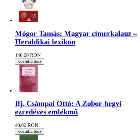
Mógor Tamás: Magyar címerkalauz –
Heraldikai lexikon
140.00 RON
Kosárba tesz
Ifj. Csámpai Ottó: A Zobor-hegyi
ezredéves emlékmű
40.00 RON
Kosárba tesz