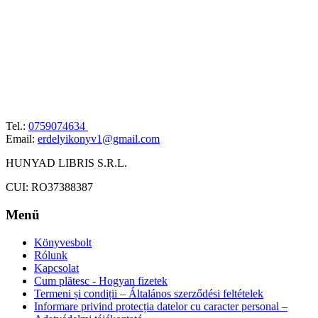
Tel.:
0759074634
Email:
erdelyikonyv1@gmail.com
HUNYAD LIBRIS S.R.L.
CUI: RO37388387
Menü
Könyvesbolt
Rólunk
Kapcsolat
Cum plătesc - Hogyan fizetek
Termeni și condiții – Általános szerződési feltételek
Informare privind protecția datelor cu caracter personal –