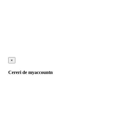
×
Cereri de myaccountn