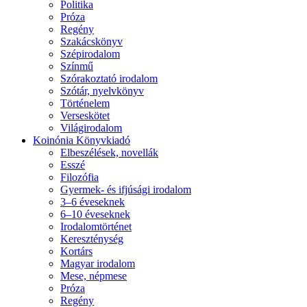
Politika
Próza
Regény
Szakácskönyv
Szépirodalom
Színmű
Szórakoztató irodalom
Szótár, nyelvkönyv
Történelem
Verseskötet
Világirodalom
Koinónia Könyvkiadó
Elbeszélések, novellák
Esszé
Filozófia
Gyermek- és ifjúsági irodalom
3–6 éveseknek
6–10 éveseknek
Irodalomtörténet
Kereszténység
Kortárs
Magyar irodalom
Mese, népmese
Próza
Regény