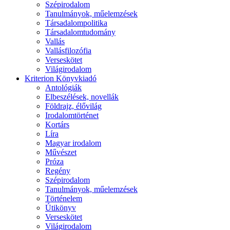
Szépirodalom
Tanulmányok, műelemzések
Társadalompolitika
Társadalomtudomány
Vallás
Vallásfilozófia
Verseskötet
Világirodalom
Kriterion Könyvkiadó
Antológiák
Elbeszélések, novellák
Földrajz, élővilág
Irodalomtörténet
Kortárs
Líra
Magyar irodalom
Művészet
Próza
Regény
Szépirodalom
Tanulmányok, műelemzések
Történelem
Útikönyv
Verseskötet
Világirodalom