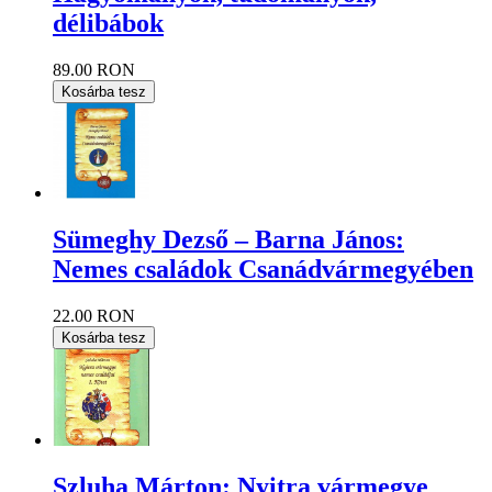
délibábok
89.00 RON
Kosárba tesz
Sümeghy Dezső – Barna János:
Nemes családok Csanádvármegyében
22.00 RON
Kosárba tesz
Szluha Márton: Nyitra vármegye