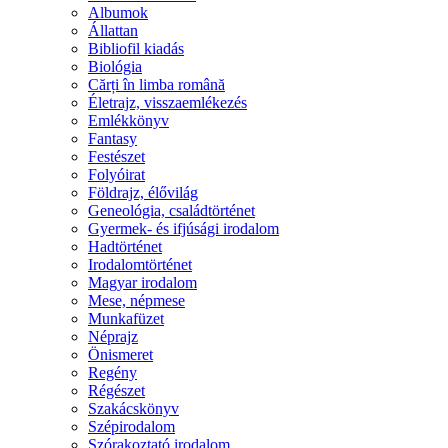
Albumok
Állattan
Bibliofil kiadás
Biológia
Cărți în limba română
Életrajz, visszaemlékezés
Emlékkönyv
Fantasy
Festészet
Folyóirat
Földrajz, élővilág
Geneológia, családtörténet
Gyermek- és ifjúsági irodalom
Hadtörténet
Irodalomtörténet
Magyar irodalom
Mese, népmese
Munkafüzet
Néprajz
Önismeret
Regény
Régészet
Szakácskönyv
Szépirodalom
Szórakoztató irodalom