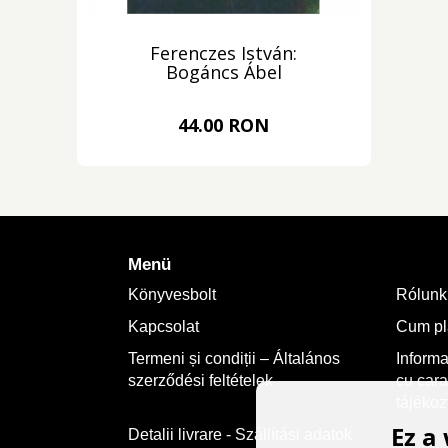
Ferenczes István:
Bogáncs Ábel
44.00 RON
Menü
Könyvesbolt
Rólunk
Kapcsolat
Cum plă
Termeni și condiții – Általános
Informa
szerződési feltételek
cu cara
tájékoz
Ez a
Detalii livrare - Szállítási adatok