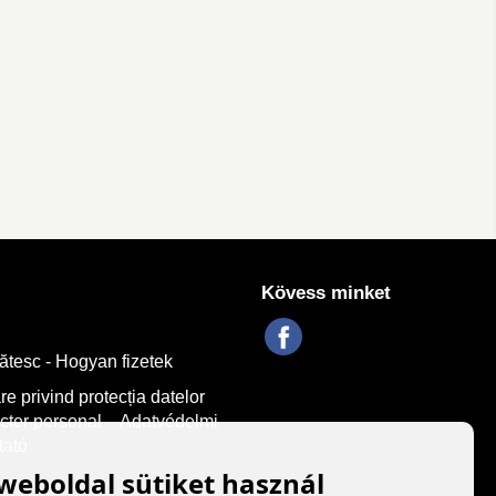
Kövess minket
tesc - Hogyan fizetek
re privind protecția datelor
cter personal – Adatvédelmi
tató
 weboldal sütiket használ