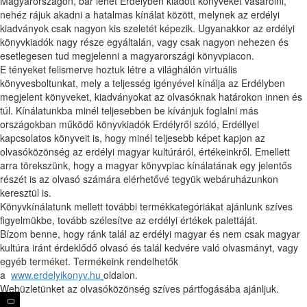
Magyarországon, bár lehet Erdélyben kiadott könyveket vásárolni,
nehéz rájuk akadni a hatalmas kínálat között, melynek az erdélyi
kiadványok csak nagyon kis szeletét képezik. Ugyanakkor az erdélyi
könyvkiadók nagy része egyáltalán, vagy csak nagyon nehezen és
esetlegesen tud megjelenni a magyarországi könyvpiacon.
E tényeket felismerve hoztuk létre a világhálón virtuális
könyvesboltunkat, mely a teljesség igényével kínálja az Erdélyben
megjelent könyveket, kiadványokat az olvasóknak határokon innen és
túl. Kínálatunkba minél teljesebben be kívánjuk foglalni más
országokban működő könyvkiadók Erdélyről szóló, Erdéllyel
kapcsolatos könyveit is, hogy minél teljesebb képet kapjon az
olvasóközönség az erdélyi magyar kultúráról, értékeinkről. Emellett
arra törekszünk, hogy a magyar könyvpiac kínálatának egy jelentős
részét is az olvasó számára elérhetővé tegyük webáruházunkon
keresztül is.
Könyvkínálatunk mellett további termékkategóriákat ajánlunk szíves
figyelmükbe, tovább szélesítve az erdélyi értékek palettáját.
Bízom benne, hogy ránk talál az erdélyi magyar és nem csak magyar
kultúra iránt érdeklődő olvasó és talál kedvére való olvasmányt, vagy
egyéb terméket. Termékeink rendelhetők
a
www.erdelyikonyv.hu
oldalon.
Webüzletünket az olvasóközönség szíves pártfogásába ajánljuk.