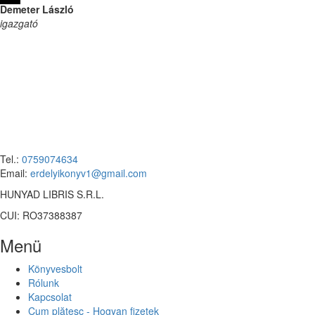
Demeter László
igazgató
Tel.:
0759074634
Email:
erdelyikonyv1@gmail.com
HUNYAD LIBRIS S.R.L.
CUI: RO37388387
Menü
Könyvesbolt
Rólunk
Kapcsolat
Cum plătesc - Hogyan fizetek