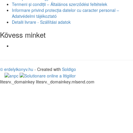
Termeni și condiții – Általános szerződési feltételek
Informare privind protecția datelor cu caracter personal –
Adatvédelmi tájékoztató
Detalii livrare - Szállítási adatok
Kövess minket
© erdelyikonyv.hu
- Created with
Soldigo
litesrv._domainkey litesrv._domainkey.mlsend.com