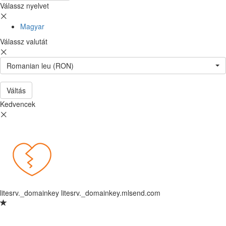
Válassz nyelvet
Magyar
Válassz valutát
Romanian leu (RON)
Váltás
Kedvencek
litesrv._domainkey litesrv._domainkey.mlsend.com