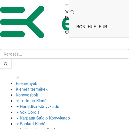
RON
HUF
EUR
Események
Kiemelt termékek
Könyvesbolt
Tortoma Kiadó
Heraldika Könyvkiadó
Vox Cordis
Kárpátia Stúdió Könyvkiadó
Bookart Kiadó