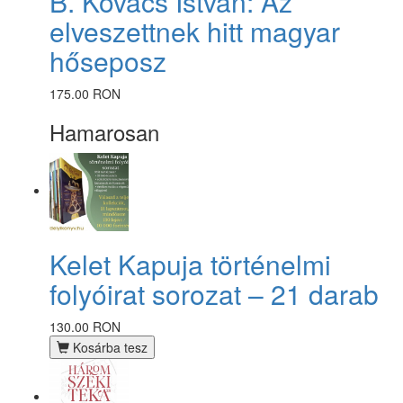
B. Kovács István: Az
elveszettnek hitt magyar
hőseposz
175.00 RON
Hamarosan
Kelet Kapuja történelmi
folyóirat sorozat – 21 darab
130.00 RON
Kosárba tesz