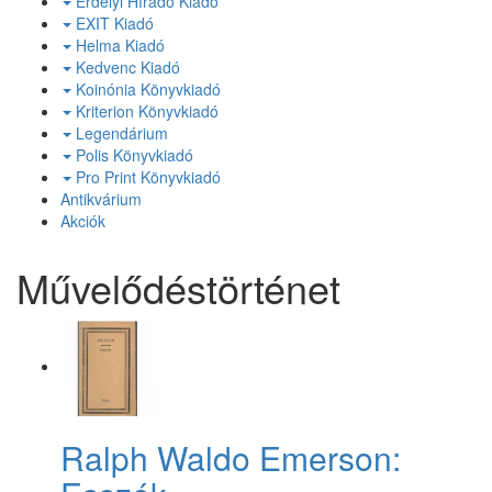
Erdélyi Híradó Kiadó
EXIT Kiadó
Helma Kiadó
Kedvenc Kiadó
Koinónia Könyvkiadó
Kriterion Könyvkiadó
Legendárium
Polis Könyvkiadó
Pro Print Könyvkiadó
Antikvárium
Akciók
Művelődéstörténet
Ralph Waldo Emerson: