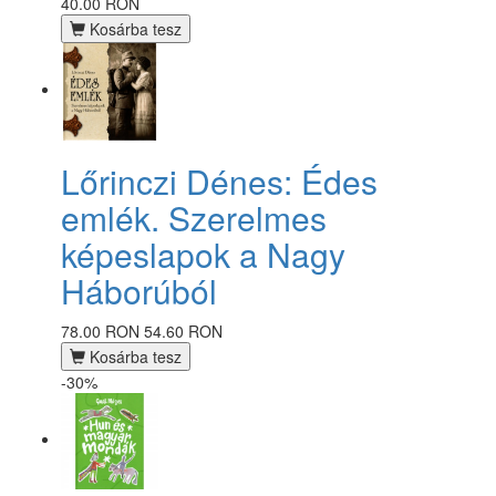
40.00 RON
Kosárba tesz
Lőrinczi Dénes: Édes
emlék. Szerelmes
képeslapok a Nagy
Háborúból
78.00 RON
54.60 RON
Kosárba tesz
-30%