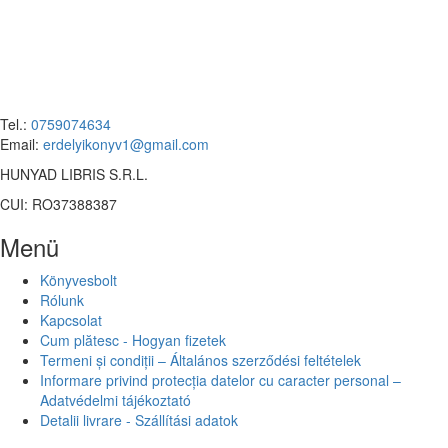
Tel.:
0759074634
Email:
erdelyikonyv1@gmail.com
HUNYAD LIBRIS S.R.L.
CUI: RO37388387
Menü
Könyvesbolt
Rólunk
Kapcsolat
Cum plătesc - Hogyan fizetek
Termeni și condiții – Általános szerződési feltételek
Informare privind protecția datelor cu caracter personal –
Adatvédelmi tájékoztató
Detalii livrare - Szállítási adatok