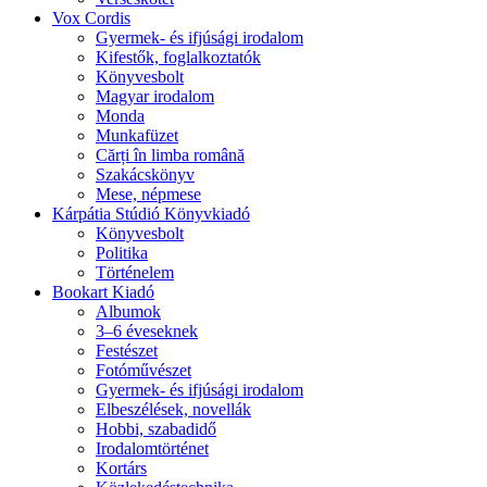
Vox Cordis
Gyermek- és ifjúsági irodalom
Kifestők, foglalkoztatók
Könyvesbolt
Magyar irodalom
Monda
Munkafüzet
Cărți în limba română
Szakácskönyv
Mese, népmese
Kárpátia Stúdió Könyvkiadó
Könyvesbolt
Politika
Történelem
Bookart Kiadó
Albumok
3–6 éveseknek
Festészet
Fotóművészet
Gyermek- és ifjúsági irodalom
Elbeszélések, novellák
Hobbi, szabadidő
Irodalomtörténet
Kortárs