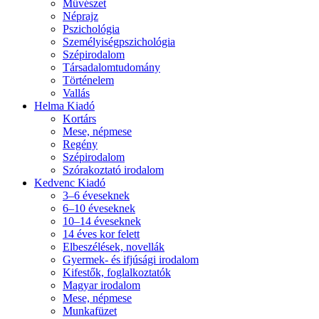
Művészet
Néprajz
Pszichológia
Személyiségpszichológia
Szépirodalom
Társadalomtudomány
Történelem
Vallás
Helma Kiadó
Kortárs
Mese, népmese
Regény
Szépirodalom
Szórakoztató irodalom
Kedvenc Kiadó
3–6 éveseknek
6–10 éveseknek
10–14 éveseknek
14 éves kor felett
Elbeszélések, novellák
Gyermek- és ifjúsági irodalom
Kifestők, foglalkoztatók
Magyar irodalom
Mese, népmese
Munkafüzet