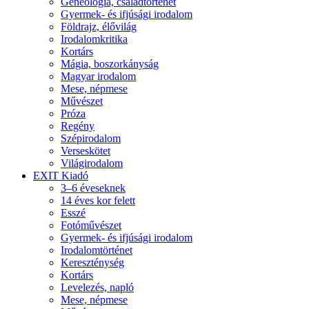
Geneológia, családtörténet
Gyermek- és ifjúsági irodalom
Földrajz, élővilág
Irodalomkritika
Kortárs
Mágia, boszorkányság
Magyar irodalom
Mese, népmese
Művészet
Próza
Regény
Szépirodalom
Verseskötet
Világirodalom
EXIT Kiadó
3–6 éveseknek
14 éves kor felett
Esszé
Fotóművészet
Gyermek- és ifjúsági irodalom
Irodalomtörténet
Kereszténység
Kortárs
Levelezés, napló
Mese, népmese