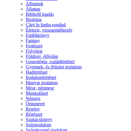
Albumok
Állattan
Bibliofil kiadás
Biológia
Cărți în limba română
Életrajz, visszaemlékezés
Emlékkönyv
Fantasy
Festészet
Folyóirat
Földrajz, élővilág
Geneológia, családtörténet
Gyermek- és ifjúsági irodalom
Hadtörténet
Irodalomtörténet
Magyar irodalom
Mese, népmese
Munkafüzet
Néprajz
Önismeret
Regény
Régészet
Szakácskönyv
Szépirodalom
Szórakoztató irodalom