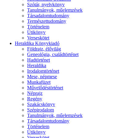
Szótár, nyelvkönyv
Tanulmányok, műelemzések
Társadalomtudomány
Természettudomány
Történelem
Útikönyv
Verseskötet
Heraldika Könyvkiadó
Földrajz, élővilág
Geneológia, családtörténet
Hadtörténet
Heraldika
Irodalomtörténet
Mese, népmese
Munkafüzet
Művelődéstörténet
Néprajz
Regény
Szakácskönyv
Szépirodalom
Tanulmányok, műelemzések
Társadalomtudomány
Történelem
Útikönyv
Verseskötet