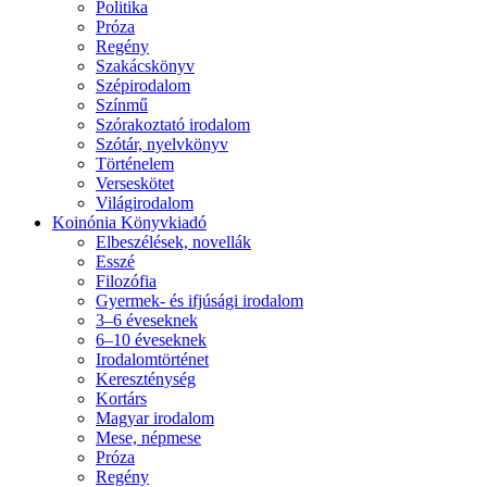
Politika
Próza
Regény
Szakácskönyv
Szépirodalom
Színmű
Szórakoztató irodalom
Szótár, nyelvkönyv
Történelem
Verseskötet
Világirodalom
Koinónia Könyvkiadó
Elbeszélések, novellák
Esszé
Filozófia
Gyermek- és ifjúsági irodalom
3–6 éveseknek
6–10 éveseknek
Irodalomtörténet
Kereszténység
Kortárs
Magyar irodalom
Mese, népmese
Próza
Regény