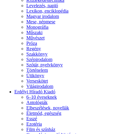
Közlekedéstechnika
Levelezés, napló
Lexikon, enciklopédia
Magyar irodalom
Mese, népmese
Monográfia
Műszaki
Művészet
Próza
Regény
Szakkönyv
Szépirodalom
Szótár, nyelvkönyv
Történelem
Útikönyv
Verseskötet
Világirodalom
Erdélyi Híradó Kiadó
6–10 éveseknek
Antológiák
Elbeszélések, novellák
Életmód, egészség
Esszé
Ezotéria
Film és színház