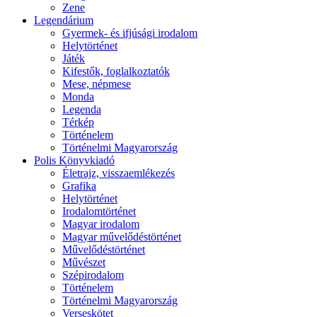
Zene
Legendárium
Gyermek- és ifjúsági irodalom
Helytörténet
Játék
Kifestők, foglalkoztatók
Mese, népmese
Monda
Legenda
Térkép
Történelem
Történelmi Magyarország
Polis Könyvkiadó
Életrajz, visszaemlékezés
Grafika
Helytörténet
Irodalomtörténet
Magyar irodalom
Magyar művelődéstörténet
Művelődéstörténet
Művészet
Szépirodalom
Történelem
Történelmi Magyarország
Verseskötet