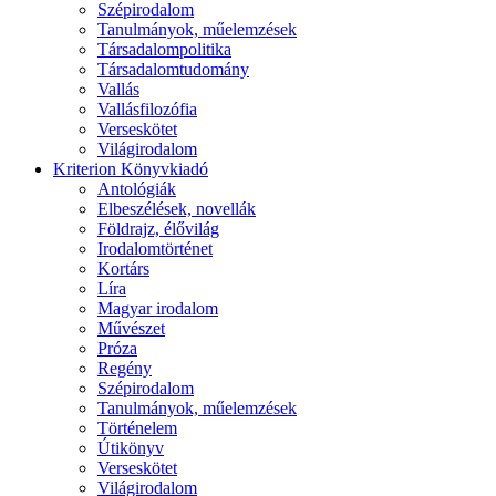
Szépirodalom
Tanulmányok, műelemzések
Társadalompolitika
Társadalomtudomány
Vallás
Vallásfilozófia
Verseskötet
Világirodalom
Kriterion Könyvkiadó
Antológiák
Elbeszélések, novellák
Földrajz, élővilág
Irodalomtörténet
Kortárs
Líra
Magyar irodalom
Művészet
Próza
Regény
Szépirodalom
Tanulmányok, műelemzések
Történelem
Útikönyv
Verseskötet
Világirodalom