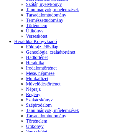
Szótár, nyelvkönyv
Tanulmányok, műelemzések
Társadalomtudomány
Természettudomány
Történelem
Útikönyv
Verseskötet
Heraldika Könyvkiadó
Földrajz, élővilág
Geneológia, családtörténet
Hadtörténet
Heraldika
Irodalomtörténet
Mese, népmese
Munkafüzet
Művelődéstörténet
Néprajz
Regény
Szakácskönyv
Szépirodalom
Tanulmányok, műelemzések
Társadalomtudomány
Történelem
Útikönyv
Verseskötet