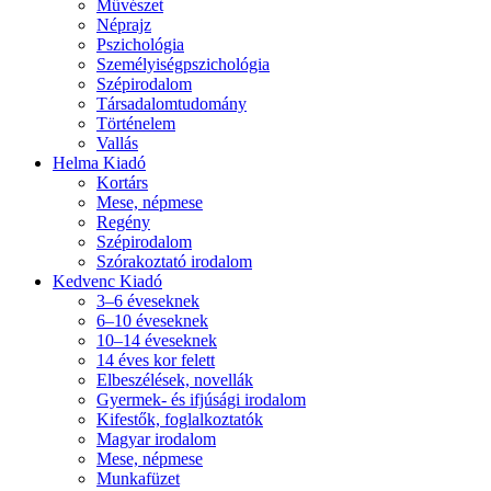
Művészet
Néprajz
Pszichológia
Személyiségpszichológia
Szépirodalom
Társadalomtudomány
Történelem
Vallás
Helma Kiadó
Kortárs
Mese, népmese
Regény
Szépirodalom
Szórakoztató irodalom
Kedvenc Kiadó
3–6 éveseknek
6–10 éveseknek
10–14 éveseknek
14 éves kor felett
Elbeszélések, novellák
Gyermek- és ifjúsági irodalom
Kifestők, foglalkoztatók
Magyar irodalom
Mese, népmese
Munkafüzet