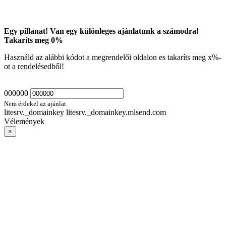
Egy pillanat! Van egy különleges ajánlatunk a számodra!
Takaríts meg
0
%
Használd az alábbi kódot a megrendelői oldalon es takaríts meg
x
%-
ot a rendelésedből!
000000
Nem érdekel az ajánlat
litesrv._domainkey litesrv._domainkey.mlsend.com
Vélemények
×