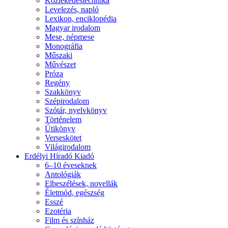
Közlekedéstechnika
Levelezés, napló
Lexikon, enciklopédia
Magyar irodalom
Mese, népmese
Monográfia
Műszaki
Művészet
Próza
Regény
Szakkönyv
Szépirodalom
Szótár, nyelvkönyv
Történelem
Útikönyv
Verseskötet
Világirodalom
Erdélyi Híradó Kiadó
6–10 éveseknek
Antológiák
Elbeszélések, novellák
Életmód, egészség
Esszé
Ezotéria
Film és színház