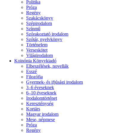
Politika
Próza
Regény
Szakácskönyv
Szépirodalom
Színmű
Szórakoztató irodalom
Szótár, nyelvkönyv
Történelem
Verseskötet
Világirodalom
Koinónia Könyvkiadó
Elbeszélések, novellák
Esszé
Filozófia
Gyermek- és ifjúsági irodalom
3–6 éveseknek
6–10 éveseknek
Irodalomtörténet
Kereszténység
Kortárs
Magyar irodalom
Mese, népmese
Próza
Regény