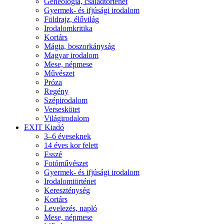
Geneológia, családtörténet
Gyermek- és ifjúsági irodalom
Földrajz, élővilág
Irodalomkritika
Kortárs
Mágia, boszorkányság
Magyar irodalom
Mese, népmese
Művészet
Próza
Regény
Szépirodalom
Verseskötet
Világirodalom
EXIT Kiadó
3–6 éveseknek
14 éves kor felett
Esszé
Fotóművészet
Gyermek- és ifjúsági irodalom
Irodalomtörténet
Kereszténység
Kortárs
Levelezés, napló
Mese, népmese