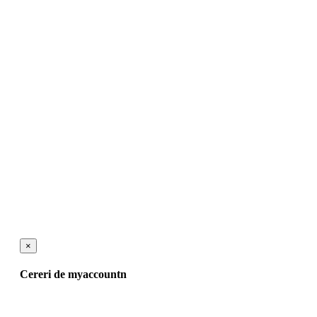
×
Cereri de myaccountn