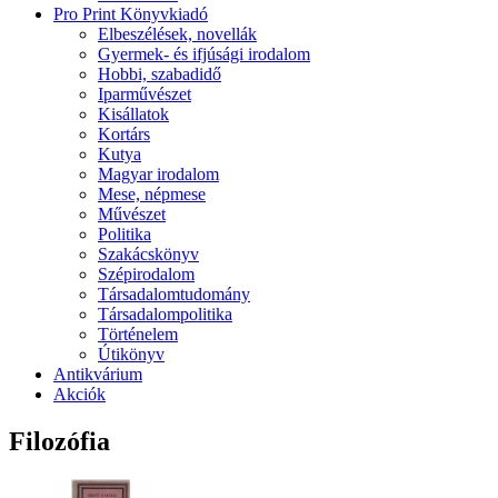
Pro Print Könyvkiadó
Elbeszélések, novellák
Gyermek- és ifjúsági irodalom
Hobbi, szabadidő
Iparművészet
Kisállatok
Kortárs
Kutya
Magyar irodalom
Mese, népmese
Művészet
Politika
Szakácskönyv
Szépirodalom
Társadalomtudomány
Társadalompolitika
Történelem
Útikönyv
Antikvárium
Akciók
Filozófia