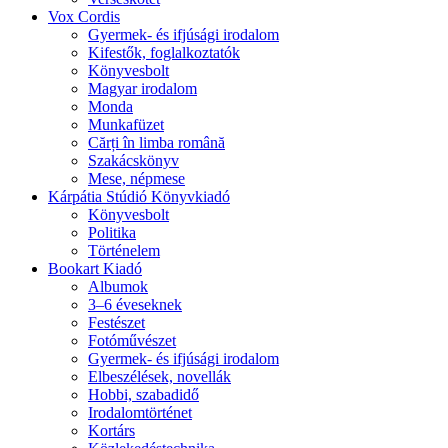
Vox Cordis
Gyermek- és ifjúsági irodalom
Kifestők, foglalkoztatók
Könyvesbolt
Magyar irodalom
Monda
Munkafüzet
Cărți în limba română
Szakácskönyv
Mese, népmese
Kárpátia Stúdió Könyvkiadó
Könyvesbolt
Politika
Történelem
Bookart Kiadó
Albumok
3–6 éveseknek
Festészet
Fotóművészet
Gyermek- és ifjúsági irodalom
Elbeszélések, novellák
Hobbi, szabadidő
Irodalomtörténet
Kortárs