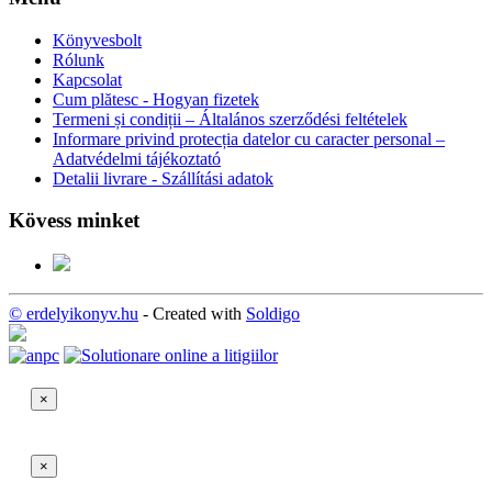
Könyvesbolt
Rólunk
Kapcsolat
Cum plătesc - Hogyan fizetek
Termeni și condiții – Általános szerződési feltételek
Informare privind protecția datelor cu caracter personal –
Adatvédelmi tájékoztató
Detalii livrare - Szállítási adatok
Kövess minket
© erdelyikonyv.hu
- Created with
Soldigo
×
×