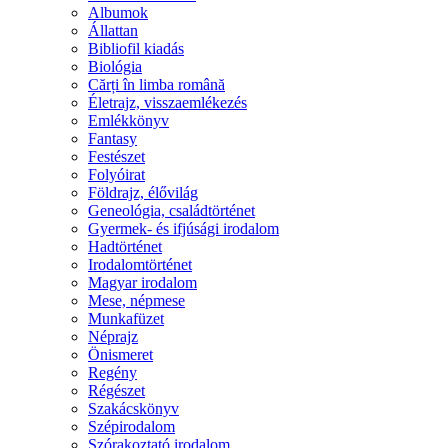
Albumok
Állattan
Bibliofil kiadás
Biológia
Cărți în limba română
Életrajz, visszaemlékezés
Emlékkönyv
Fantasy
Festészet
Folyóirat
Földrajz, élővilág
Geneológia, családtörténet
Gyermek- és ifjúsági irodalom
Hadtörténet
Irodalomtörténet
Magyar irodalom
Mese, népmese
Munkafüzet
Néprajz
Önismeret
Regény
Régészet
Szakácskönyv
Szépirodalom
Szórakoztató irodalom