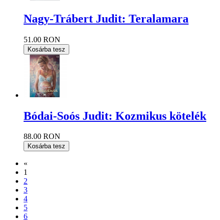
Nagy-Trábert Judit: Teralamara
51.00 RON
Kosárba tesz
Bódai-Soós Judit: Kozmikus kötelék
88.00 RON
Kosárba tesz
«
1
2
3
4
5
6