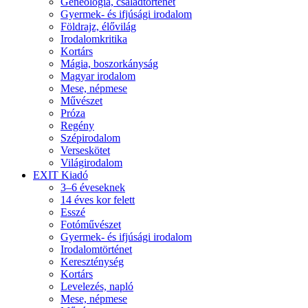
Geneológia, családtörténet
Gyermek- és ifjúsági irodalom
Földrajz, élővilág
Irodalomkritika
Kortárs
Mágia, boszorkányság
Magyar irodalom
Mese, népmese
Művészet
Próza
Regény
Szépirodalom
Verseskötet
Világirodalom
EXIT Kiadó
3–6 éveseknek
14 éves kor felett
Esszé
Fotóművészet
Gyermek- és ifjúsági irodalom
Irodalomtörténet
Kereszténység
Kortárs
Levelezés, napló
Mese, népmese