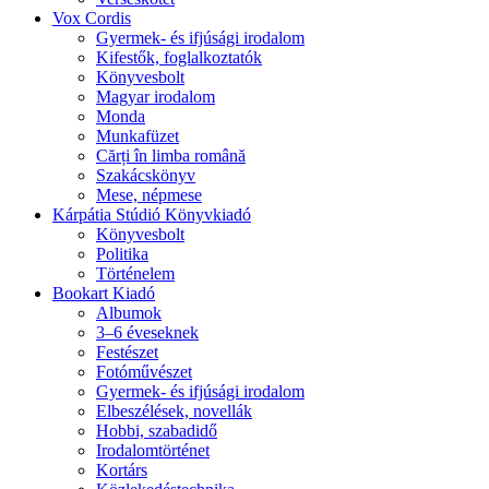
Vox Cordis
Gyermek- és ifjúsági irodalom
Kifestők, foglalkoztatók
Könyvesbolt
Magyar irodalom
Monda
Munkafüzet
Cărți în limba română
Szakácskönyv
Mese, népmese
Kárpátia Stúdió Könyvkiadó
Könyvesbolt
Politika
Történelem
Bookart Kiadó
Albumok
3–6 éveseknek
Festészet
Fotóművészet
Gyermek- és ifjúsági irodalom
Elbeszélések, novellák
Hobbi, szabadidő
Irodalomtörténet
Kortárs