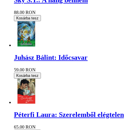
Sky S.T.: A hang bennem
88.00 RON
Kosárba tesz
Juhász Bálint: Időcsavar
59.00 RON
Kosárba tesz
Péterfi Laura: Szerelemből elégtelen
65.00 RON