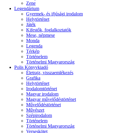
Zene
Legendárium
Gyermek- és ifjúsági irodalom
Helytörténet
Játék
Kifestők, foglalkoztatók
Mese, népmese
Monda
Legenda
Térkép
Történelem
Történelmi Magyarország
Polis Könyvkiadó
Életrajz, visszaemlékezés
Grafika
Helytörténet
Irodalomtörténet
Magyar irodalom
Magyar művelődéstörténet
Művelődéstörténet
Művészet
Szépirodalom
Történelem
Történelmi Magyarország
Verseskötet