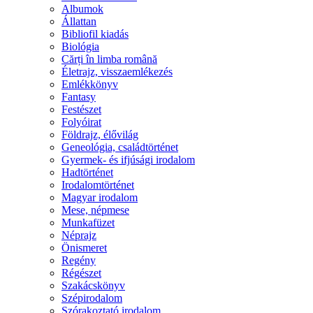
Albumok
Állattan
Bibliofil kiadás
Biológia
Cărți în limba română
Életrajz, visszaemlékezés
Emlékkönyv
Fantasy
Festészet
Folyóirat
Földrajz, élővilág
Geneológia, családtörténet
Gyermek- és ifjúsági irodalom
Hadtörténet
Irodalomtörténet
Magyar irodalom
Mese, népmese
Munkafüzet
Néprajz
Önismeret
Regény
Régészet
Szakácskönyv
Szépirodalom
Szórakoztató irodalom