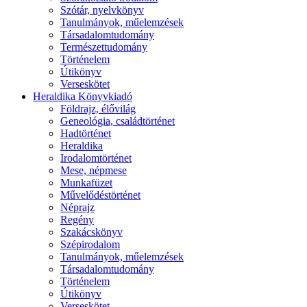
Szótár, nyelvkönyv
Tanulmányok, műelemzések
Társadalomtudomány
Természettudomány
Történelem
Útikönyv
Verseskötet
Heraldika Könyvkiadó
Földrajz, élővilág
Geneológia, családtörténet
Hadtörténet
Heraldika
Irodalomtörténet
Mese, népmese
Munkafüzet
Művelődéstörténet
Néprajz
Regény
Szakácskönyv
Szépirodalom
Tanulmányok, műelemzések
Társadalomtudomány
Történelem
Útikönyv
Verseskötet