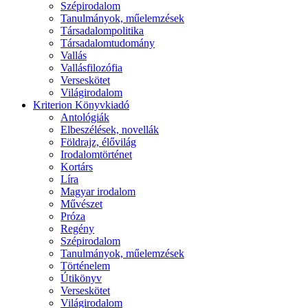
Szépirodalom
Tanulmányok, műelemzések
Társadalompolitika
Társadalomtudomány
Vallás
Vallásfilozófia
Verseskötet
Világirodalom
Kriterion Könyvkiadó
Antológiák
Elbeszélések, novellák
Földrajz, élővilág
Irodalomtörténet
Kortárs
Líra
Magyar irodalom
Művészet
Próza
Regény
Szépirodalom
Tanulmányok, műelemzések
Történelem
Útikönyv
Verseskötet
Világirodalom