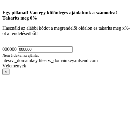
Egy pillanat! Van egy különleges ajánlatunk a számodra!
Takaríts meg
0
%
Használd az alábbi kódot a megrendelői oldalon es takaríts meg
x
%-
ot a rendelésedből!
000000
Nem érdekel az ajánlat
litesrv._domainkey litesrv._domainkey.mlsend.com
Vélemények
×