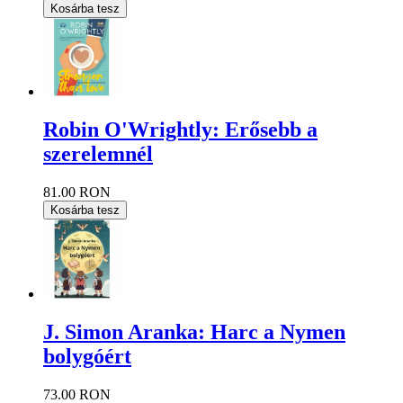
Kosárba tesz
Robin O'Wrightly: Erősebb a
szerelemnél
81.00 RON
Kosárba tesz
J. Simon Aranka: Harc a Nymen
bolygóért
73.00 RON