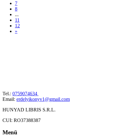
7
8
...
11
12
»
Tel.:
0759074634
Email:
erdelyikonyv1@gmail.com
HUNYAD LIBRIS S.R.L.
CUI: RO37388387
Menü