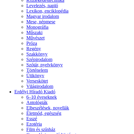
Közlekedéstechnika
Levelezés, napló
Lexikon, enciklopédia
Magyar irodalom
Mese, népmese
Monográfia
Műszaki
Művészet
Próza
Regény
Szakkönyv
Szépirodalom
Szótár, nyelvkönyv
Történelem
Útikönyv
Verseskötet
Világirodalom
Erdélyi Híradó Kiadó
6–10 éveseknek
Antológiák
Elbeszélések, novellák
Életmód, egészség
Esszé
Ezotéria
Film és színház