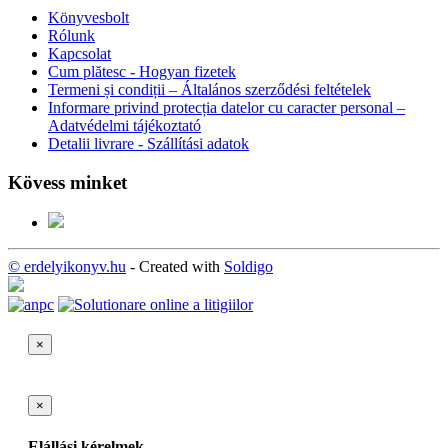
Könyvesbolt
Rólunk
Kapcsolat
Cum plătesc - Hogyan fizetek
Termeni și condiții – Általános szerződési feltételek
Informare privind protecția datelor cu caracter personal –
Adatvédelmi tájékoztató
Detalii livrare - Szállítási adatok
Kövess minket
© erdelyikonyv.hu
- Created with
Soldigo
×
×
Elállási kérelmek