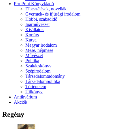
Pro Print Könyvkiadó
Elbeszélések, novellák
Gyermek- és ifjúsági irodalom
Hobbi, szabadidő
Iparművészet
Kisállatok
Kortárs
Kutya
Magyar irodalom
Mese, népmese
Művészet
Politika
Szakácskönyv
Szépirodalom
Társadalomtudomány
Társadalompolitika
Történelem
Útikönyv
Antikvárium
Akciók
Regény