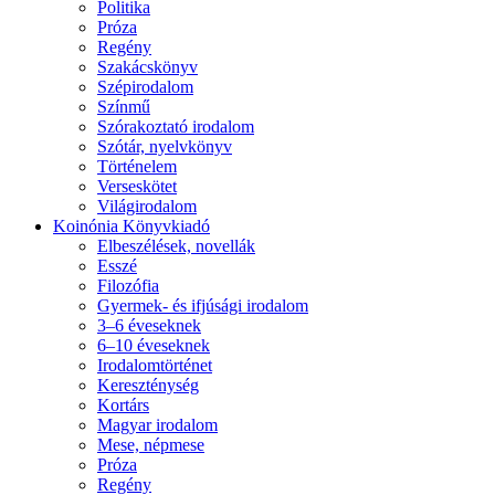
Politika
Próza
Regény
Szakácskönyv
Szépirodalom
Színmű
Szórakoztató irodalom
Szótár, nyelvkönyv
Történelem
Verseskötet
Világirodalom
Koinónia Könyvkiadó
Elbeszélések, novellák
Esszé
Filozófia
Gyermek- és ifjúsági irodalom
3–6 éveseknek
6–10 éveseknek
Irodalomtörténet
Kereszténység
Kortárs
Magyar irodalom
Mese, népmese
Próza
Regény