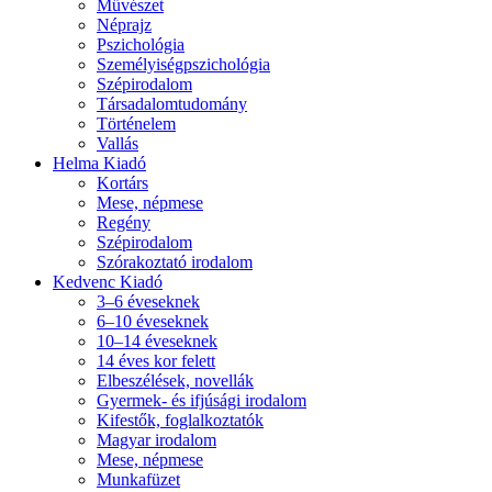
Művészet
Néprajz
Pszichológia
Személyiségpszichológia
Szépirodalom
Társadalomtudomány
Történelem
Vallás
Helma Kiadó
Kortárs
Mese, népmese
Regény
Szépirodalom
Szórakoztató irodalom
Kedvenc Kiadó
3–6 éveseknek
6–10 éveseknek
10–14 éveseknek
14 éves kor felett
Elbeszélések, novellák
Gyermek- és ifjúsági irodalom
Kifestők, foglalkoztatók
Magyar irodalom
Mese, népmese
Munkafüzet