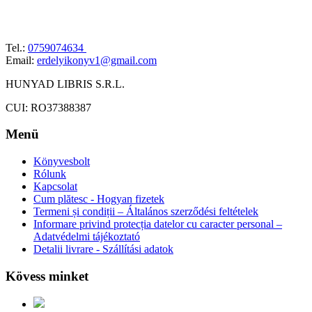
Tel.:
0759074634
Email:
erdelyikonyv1@gmail.com
HUNYAD LIBRIS S.R.L.
CUI: RO37388387
Menü
Könyvesbolt
Rólunk
Kapcsolat
Cum plătesc - Hogyan fizetek
Termeni și condiții – Általános szerződési feltételek
Informare privind protecția datelor cu caracter personal –
Adatvédelmi tájékoztató
Detalii livrare - Szállítási adatok
Kövess minket