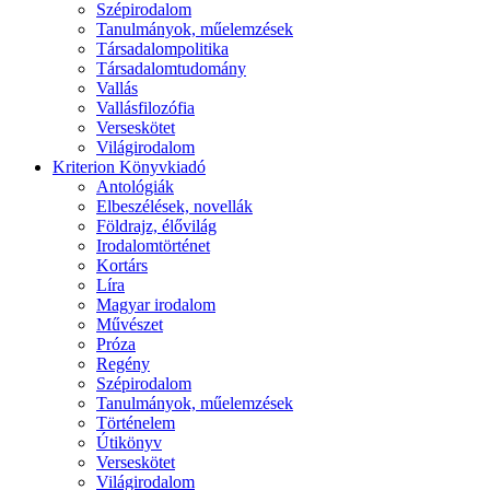
Szépirodalom
Tanulmányok, műelemzések
Társadalompolitika
Társadalomtudomány
Vallás
Vallásfilozófia
Verseskötet
Világirodalom
Kriterion Könyvkiadó
Antológiák
Elbeszélések, novellák
Földrajz, élővilág
Irodalomtörténet
Kortárs
Líra
Magyar irodalom
Művészet
Próza
Regény
Szépirodalom
Tanulmányok, műelemzések
Történelem
Útikönyv
Verseskötet
Világirodalom