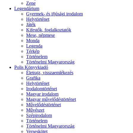
Zene
Legendárium
Gyermek- és ifjúsági irodalom
Helytörténet
Játék
Kifestők, foglalkoztatók
Mese, népmese
Monda
Legenda
Térkép
Történelem
Történelmi Magyarország
Polis Könyvkiadó
Életrajz, visszaemlékezés
Grafika
Helytörténet
Irodalomtörténet
Magyar irodalom
Magyar művelődéstörténet
Művelődéstörténet
Művészet
Szépirodalom
Történelem
Történelmi Magyarország
Verseskötet