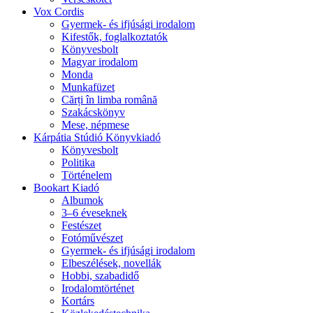
Vox Cordis
Gyermek- és ifjúsági irodalom
Kifestők, foglalkoztatók
Könyvesbolt
Magyar irodalom
Monda
Munkafüzet
Cărți în limba română
Szakácskönyv
Mese, népmese
Kárpátia Stúdió Könyvkiadó
Könyvesbolt
Politika
Történelem
Bookart Kiadó
Albumok
3–6 éveseknek
Festészet
Fotóművészet
Gyermek- és ifjúsági irodalom
Elbeszélések, novellák
Hobbi, szabadidő
Irodalomtörténet
Kortárs