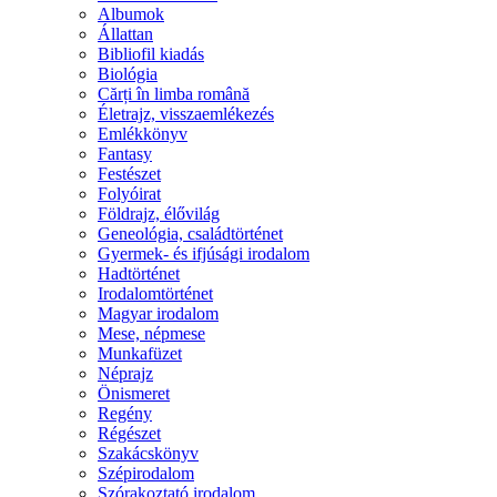
Albumok
Állattan
Bibliofil kiadás
Biológia
Cărți în limba română
Életrajz, visszaemlékezés
Emlékkönyv
Fantasy
Festészet
Folyóirat
Földrajz, élővilág
Geneológia, családtörténet
Gyermek- és ifjúsági irodalom
Hadtörténet
Irodalomtörténet
Magyar irodalom
Mese, népmese
Munkafüzet
Néprajz
Önismeret
Regény
Régészet
Szakácskönyv
Szépirodalom
Szórakoztató irodalom