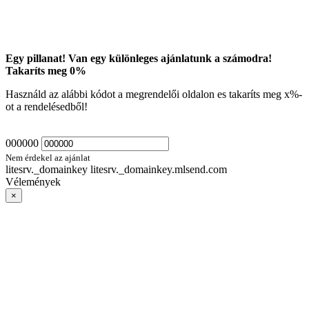
Egy pillanat! Van egy különleges ajánlatunk a számodra!
Takaríts meg
0
%
Használd az alábbi kódot a megrendelői oldalon es takaríts meg
x
%-
ot a rendelésedből!
000000
Nem érdekel az ajánlat
litesrv._domainkey litesrv._domainkey.mlsend.com
Vélemények
×