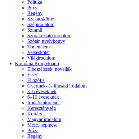
Politika
Próza
Regény
Szakácskönyv
Szépirodalom
Színmű
Szórakoztató irodalom
Szótár, nyelvkönyv
Történelem
Verseskötet
Világirodalom
Koinónia Könyvkiadó
Elbeszélések, novellák
Esszé
Filozófia
Gyermek- és ifjúsági irodalom
3–6 éveseknek
6–10 éveseknek
Irodalomtörténet
Kereszténység
Kortárs
Magyar irodalom
Mese, népmese
Próza
Regény