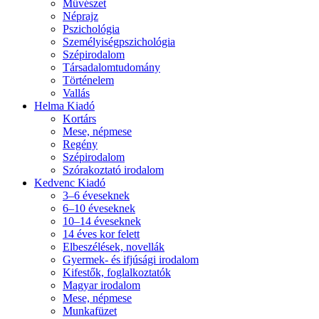
Művészet
Néprajz
Pszichológia
Személyiségpszichológia
Szépirodalom
Társadalomtudomány
Történelem
Vallás
Helma Kiadó
Kortárs
Mese, népmese
Regény
Szépirodalom
Szórakoztató irodalom
Kedvenc Kiadó
3–6 éveseknek
6–10 éveseknek
10–14 éveseknek
14 éves kor felett
Elbeszélések, novellák
Gyermek- és ifjúsági irodalom
Kifestők, foglalkoztatók
Magyar irodalom
Mese, népmese
Munkafüzet