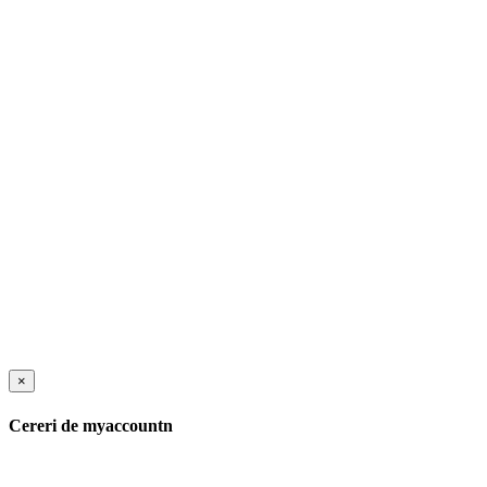
×
Cereri de myaccountn