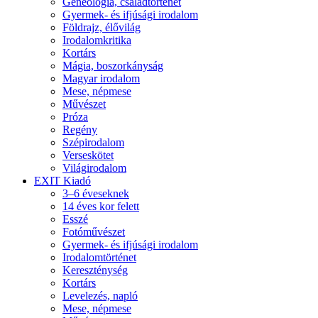
Geneológia, családtörténet
Gyermek- és ifjúsági irodalom
Földrajz, élővilág
Irodalomkritika
Kortárs
Mágia, boszorkányság
Magyar irodalom
Mese, népmese
Művészet
Próza
Regény
Szépirodalom
Verseskötet
Világirodalom
EXIT Kiadó
3–6 éveseknek
14 éves kor felett
Esszé
Fotóművészet
Gyermek- és ifjúsági irodalom
Irodalomtörténet
Kereszténység
Kortárs
Levelezés, napló
Mese, népmese