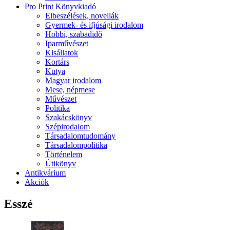
Pro Print Könyvkiadó
Elbeszélések, novellák
Gyermek- és ifjúsági irodalom
Hobbi, szabadidő
Iparművészet
Kisállatok
Kortárs
Kutya
Magyar irodalom
Mese, népmese
Művészet
Politika
Szakácskönyv
Szépirodalom
Társadalomtudomány
Társadalompolitika
Történelem
Útikönyv
Antikvárium
Akciók
Esszé