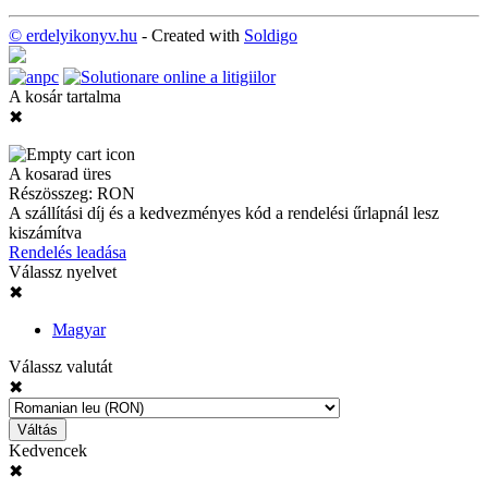
© erdelyikonyv.hu
- Created with
Soldigo
A kosár tartalma
✖
A kosarad üres
Részösszeg:
RON
A szállítási díj és a kedvezményes kód a rendelési űrlapnál lesz
kiszámítva
Rendelés leadása
Válassz nyelvet
✖
Magyar
Válassz valutát
✖
Váltás
Kedvencek
✖