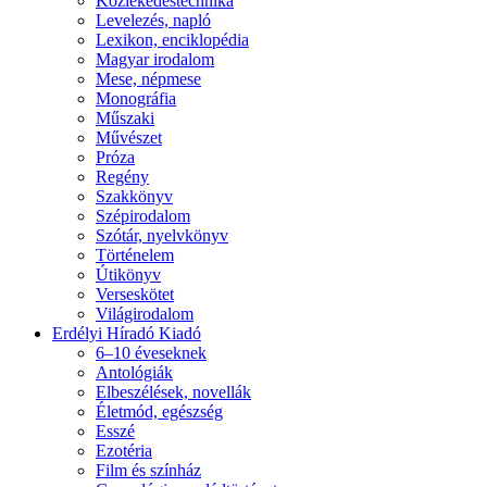
Közlekedéstechnika
Levelezés, napló
Lexikon, enciklopédia
Magyar irodalom
Mese, népmese
Monográfia
Műszaki
Művészet
Próza
Regény
Szakkönyv
Szépirodalom
Szótár, nyelvkönyv
Történelem
Útikönyv
Verseskötet
Világirodalom
Erdélyi Híradó Kiadó
6–10 éveseknek
Antológiák
Elbeszélések, novellák
Életmód, egészség
Esszé
Ezotéria
Film és színház