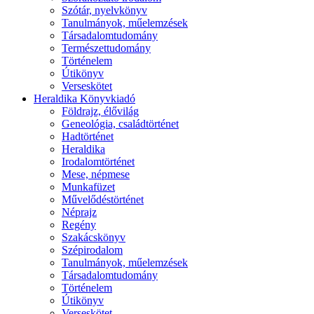
Szótár, nyelvkönyv
Tanulmányok, műelemzések
Társadalomtudomány
Természettudomány
Történelem
Útikönyv
Verseskötet
Heraldika Könyvkiadó
Földrajz, élővilág
Geneológia, családtörténet
Hadtörténet
Heraldika
Irodalomtörténet
Mese, népmese
Munkafüzet
Művelődéstörténet
Néprajz
Regény
Szakácskönyv
Szépirodalom
Tanulmányok, műelemzések
Társadalomtudomány
Történelem
Útikönyv
Verseskötet