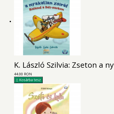
K. László Szilvia: Zseton a n
44.00 RON
Kosárba tesz