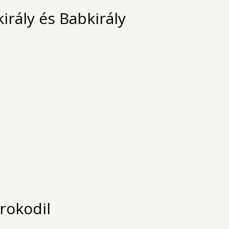
rály és Babkirály
krokodil