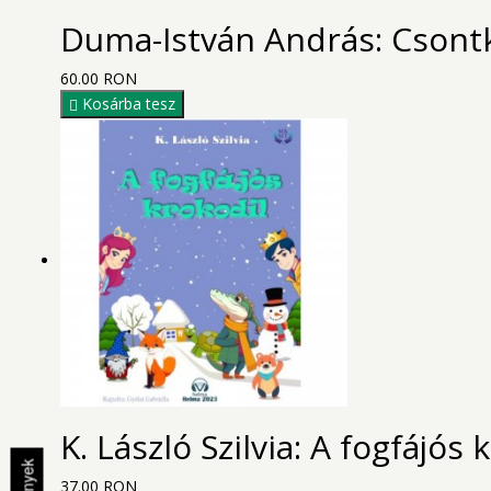
Duma-István András: Csontki
60.00 RON
Kosárba tesz
K. László Szilvia: A fogfájós 
37.00 RON