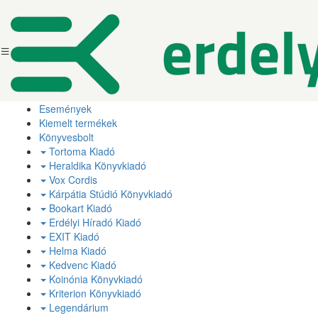
Események
Kiemelt termékek
Könyvesbolt
Tortoma Kiadó
Heraldika Könyvkiadó
Vox Cordis
Kárpátia Stúdió Könyvkiadó
Bookart Kiadó
Erdélyi Híradó Kiadó
EXIT Kiadó
Helma Kiadó
Kedvenc Kiadó
Koinónia Könyvkiadó
Kriterion Könyvkiadó
Legendárium