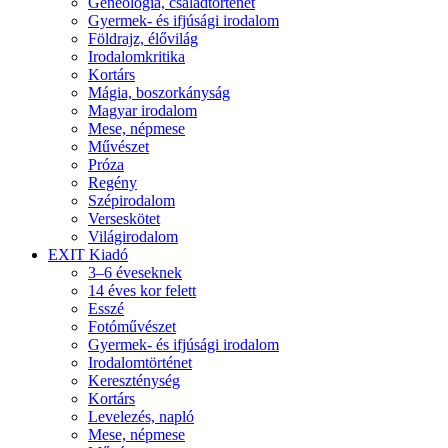
Geneológia, családtörténet
Gyermek- és ifjúsági irodalom
Földrajz, élővilág
Irodalomkritika
Kortárs
Mágia, boszorkányság
Magyar irodalom
Mese, népmese
Művészet
Próza
Regény
Szépirodalom
Verseskötet
Világirodalom
EXIT Kiadó
3–6 éveseknek
14 éves kor felett
Esszé
Fotóművészet
Gyermek- és ifjúsági irodalom
Irodalomtörténet
Kereszténység
Kortárs
Levelezés, napló
Mese, népmese