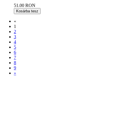
51.00 RON
Kosárba tesz
«
1
2
3
4
5
6
7
8
9
»