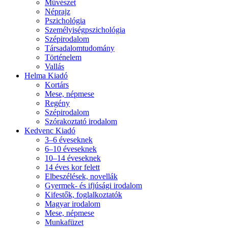
Művészet
Néprajz
Pszichológia
Személyiségpszichológia
Szépirodalom
Társadalomtudomány
Történelem
Vallás
Helma Kiadó
Kortárs
Mese, népmese
Regény
Szépirodalom
Szórakoztató irodalom
Kedvenc Kiadó
3–6 éveseknek
6–10 éveseknek
10–14 éveseknek
14 éves kor felett
Elbeszélések, novellák
Gyermek- és ifjúsági irodalom
Kifestők, foglalkoztatók
Magyar irodalom
Mese, népmese
Munkafüzet