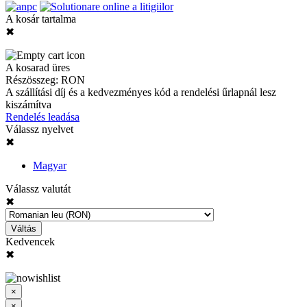
A kosár tartalma
✖
A kosarad üres
Részösszeg:
RON
A szállítási díj és a kedvezményes kód a rendelési űrlapnál lesz
kiszámítva
Rendelés leadása
Válassz nyelvet
✖
Magyar
Válassz valutát
✖
Váltás
Kedvencek
✖
×
×