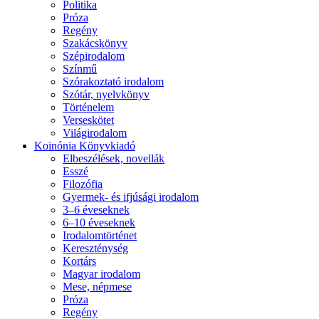
Politika
Próza
Regény
Szakácskönyv
Szépirodalom
Színmű
Szórakoztató irodalom
Szótár, nyelvkönyv
Történelem
Verseskötet
Világirodalom
Koinónia Könyvkiadó
Elbeszélések, novellák
Esszé
Filozófia
Gyermek- és ifjúsági irodalom
3–6 éveseknek
6–10 éveseknek
Irodalomtörténet
Kereszténység
Kortárs
Magyar irodalom
Mese, népmese
Próza
Regény