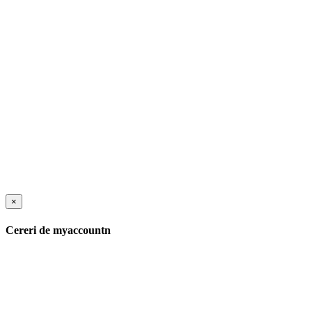
×
Cereri de myaccountn