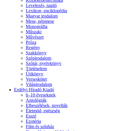
Közlekedéstechnika
Levelezés, napló
Lexikon, enciklopédia
Magyar irodalom
Mese, népmese
Monográfia
Műszaki
Művészet
Próza
Regény
Szakkönyv
Szépirodalom
Szótár, nyelvkönyv
Történelem
Útikönyv
Verseskötet
Világirodalom
Erdélyi Híradó Kiadó
6–10 éveseknek
Antológiák
Elbeszélések, novellák
Életmód, egészség
Esszé
Ezotéria
Film és színház