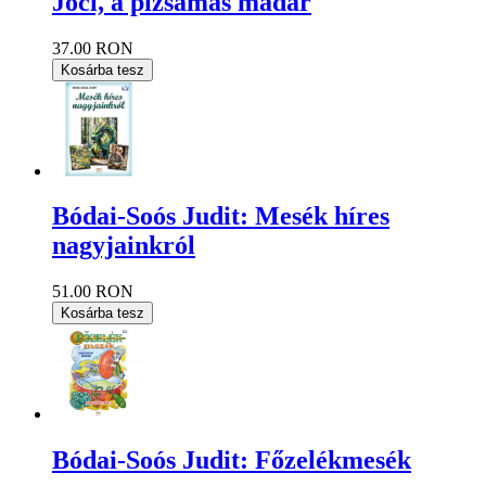
Joci, a pizsamás madár
37.00 RON
Kosárba tesz
Bódai-Soós Judit: Mesék híres
nagyjainkról
51.00 RON
Kosárba tesz
Bódai-Soós Judit: Főzelékmesék