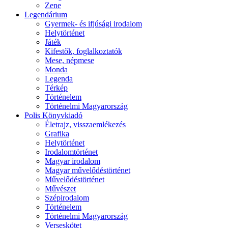
Zene
Legendárium
Gyermek- és ifjúsági irodalom
Helytörténet
Játék
Kifestők, foglalkoztatók
Mese, népmese
Monda
Legenda
Térkép
Történelem
Történelmi Magyarország
Polis Könyvkiadó
Életrajz, visszaemlékezés
Grafika
Helytörténet
Irodalomtörténet
Magyar irodalom
Magyar művelődéstörténet
Művelődéstörténet
Művészet
Szépirodalom
Történelem
Történelmi Magyarország
Verseskötet