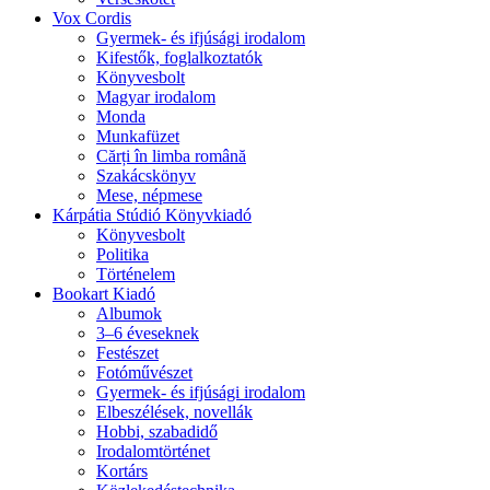
Vox Cordis
Gyermek- és ifjúsági irodalom
Kifestők, foglalkoztatók
Könyvesbolt
Magyar irodalom
Monda
Munkafüzet
Cărți în limba română
Szakácskönyv
Mese, népmese
Kárpátia Stúdió Könyvkiadó
Könyvesbolt
Politika
Történelem
Bookart Kiadó
Albumok
3–6 éveseknek
Festészet
Fotóművészet
Gyermek- és ifjúsági irodalom
Elbeszélések, novellák
Hobbi, szabadidő
Irodalomtörténet
Kortárs