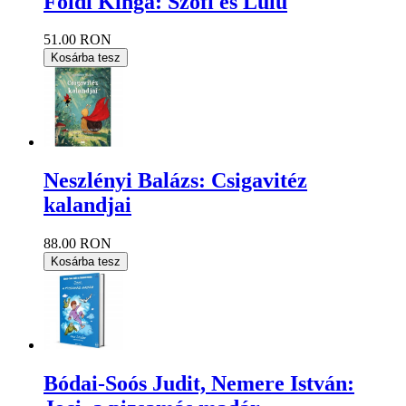
Földi Kinga: Szofi és Lulu
51.00 RON
Kosárba tesz
Neszlényi Balázs: Csigavitéz
kalandjai
88.00 RON
Kosárba tesz
Bódai-Soós Judit, Nemere István: