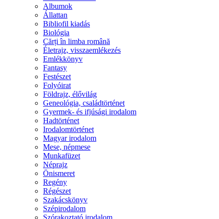
Albumok
Állattan
Bibliofil kiadás
Biológia
Cărți în limba română
Életrajz, visszaemlékezés
Emlékkönyv
Fantasy
Festészet
Folyóirat
Földrajz, élővilág
Geneológia, családtörténet
Gyermek- és ifjúsági irodalom
Hadtörténet
Irodalomtörténet
Magyar irodalom
Mese, népmese
Munkafüzet
Néprajz
Önismeret
Regény
Régészet
Szakácskönyv
Szépirodalom
Szórakoztató irodalom