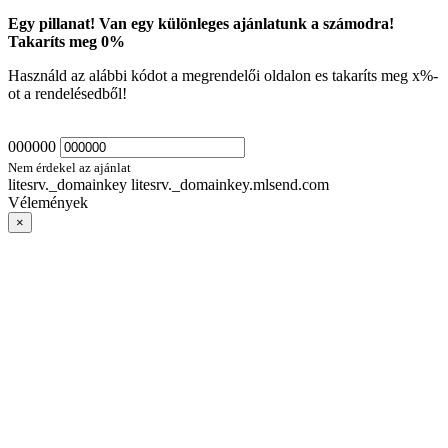
Egy pillanat! Van egy különleges ajánlatunk a számodra!
Takaríts meg
0
%
Használd az alábbi kódot a megrendelői oldalon es takaríts meg
x
%-
ot a rendelésedből!
000000
Nem érdekel az ajánlat
litesrv._domainkey litesrv._domainkey.mlsend.com
Vélemények
×