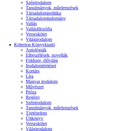
Szépirodalom
Tanulmányok, műelemzések
Társadalompolitika
Társadalomtudomány
Vallás
Vallásfilozófia
Verseskötet
Világirodalom
Kriterion Könyvkiadó
Antológiák
Elbeszélések, novellák
Földrajz, élővilág
Irodalomtörténet
Kortárs
Líra
Magyar irodalom
Művészet
Próza
Regény
Szépirodalom
Tanulmányok, műelemzések
Történelem
Útikönyv
Verseskötet
Világirodalom