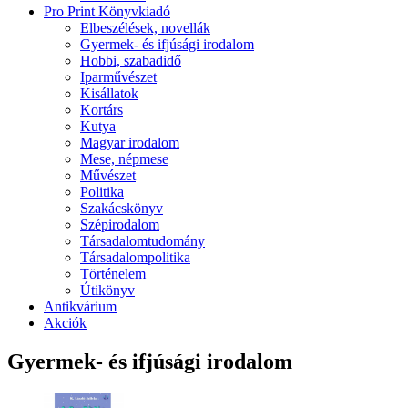
Pro Print Könyvkiadó
Elbeszélések, novellák
Gyermek- és ifjúsági irodalom
Hobbi, szabadidő
Iparművészet
Kisállatok
Kortárs
Kutya
Magyar irodalom
Mese, népmese
Művészet
Politika
Szakácskönyv
Szépirodalom
Társadalomtudomány
Társadalompolitika
Történelem
Útikönyv
Antikvárium
Akciók
Gyermek- és ifjúsági irodalom