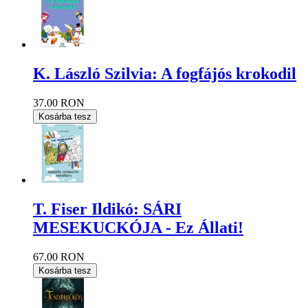
K. László Szilvia: A fogfájós krokodil
37.00 RON
Kosárba tesz
T. Fiser Ildikó: SÁRI
MESEKUCKÓJA - Ez Állati!
67.00 RON
Kosárba tesz