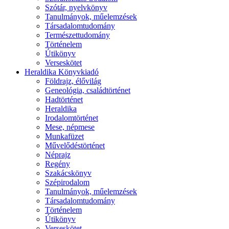
Szótár, nyelvkönyv
Tanulmányok, műelemzések
Társadalomtudomány
Természettudomány
Történelem
Útikönyv
Verseskötet
Heraldika Könyvkiadó
Földrajz, élővilág
Geneológia, családtörténet
Hadtörténet
Heraldika
Irodalomtörténet
Mese, népmese
Munkafüzet
Művelődéstörténet
Néprajz
Regény
Szakácskönyv
Szépirodalom
Tanulmányok, műelemzések
Társadalomtudomány
Történelem
Útikönyv
Verseskötet