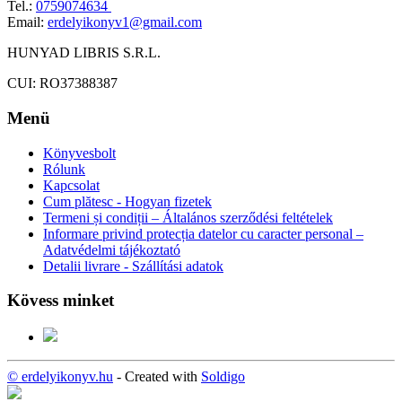
Tel.:
0759074634
Email:
erdelyikonyv1@gmail.com
HUNYAD LIBRIS S.R.L.
CUI: RO37388387
Menü
Könyvesbolt
Rólunk
Kapcsolat
Cum plătesc - Hogyan fizetek
Termeni și condiții – Általános szerződési feltételek
Informare privind protecția datelor cu caracter personal –
Adatvédelmi tájékoztató
Detalii livrare - Szállítási adatok
Kövess minket
© erdelyikonyv.hu
- Created with
Soldigo