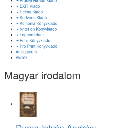
Erdélyi Híradó Kiadó
EXIT Kiadó
Helma Kiadó
Kedvenc Kiadó
Koinónia Könyvkiadó
Kriterion Könyvkiadó
Legendárium
Polis Könyvkiadó
Pro Print Könyvkiadó
Antikvárium
Akciók
Magyar irodalom
Duma-István András: