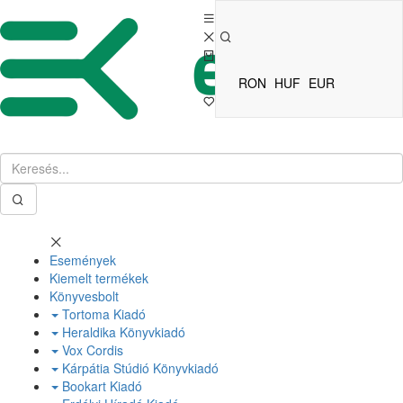
RON
HUF
EUR
Események
Kiemelt termékek
Könyvesbolt
Tortoma Kiadó
Heraldika Könyvkiadó
Vox Cordis
Kárpátia Stúdió Könyvkiadó
Bookart Kiadó