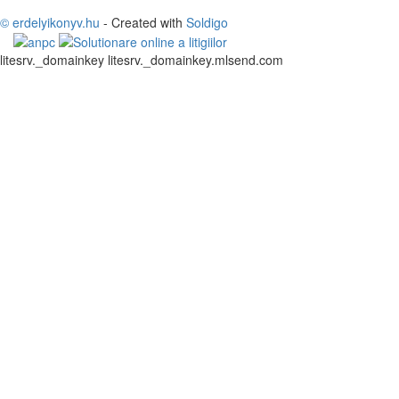
© erdelyikonyv.hu
- Created with
Soldigo
litesrv._domainkey litesrv._domainkey.mlsend.com