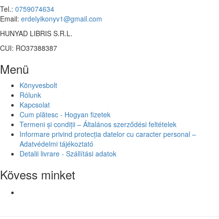
Tel.:
0759074634
Email:
erdelyikonyv1@gmail.com
HUNYAD LIBRIS S.R.L.
CUI: RO37388387
Menü
Könyvesbolt
Rólunk
Kapcsolat
Cum plătesc - Hogyan fizetek
Termeni și condiții – Általános szerződési feltételek
Informare privind protecția datelor cu caracter personal –
Adatvédelmi tájékoztató
Detalii livrare - Szállítási adatok
Kövess minket