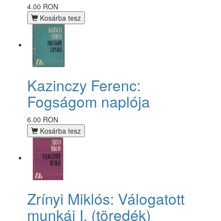
4.00 RON
Kosárba tesz
Kazinczy Ferenc:
Fogságom naplója
6.00 RON
Kosárba tesz
Zrínyi Miklós: Válogatott
munkái I. (töredék)