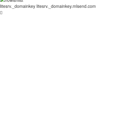
litesrv._domainkey litesrv._domainkey.mlsend.com