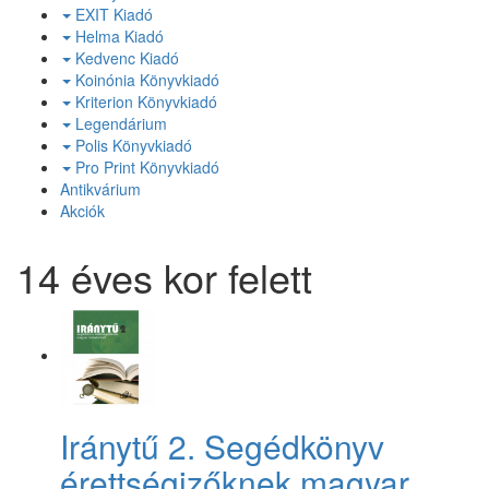
EXIT Kiadó
Helma Kiadó
Kedvenc Kiadó
Koinónia Könyvkiadó
Kriterion Könyvkiadó
Legendárium
Polis Könyvkiadó
Pro Print Könyvkiadó
Antikvárium
Akciók
14 éves kor felett
Iránytű 2. Segédkönyv
érettségizőknek magyar