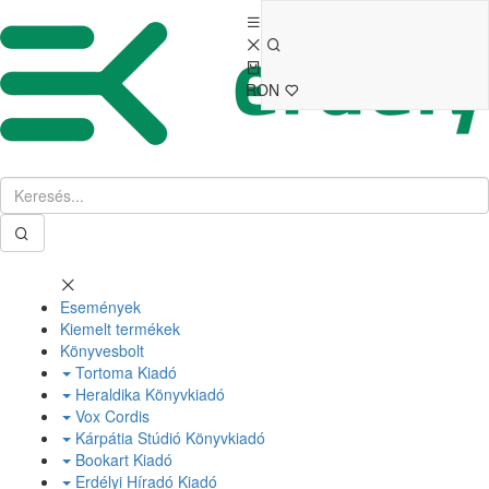
RON
Események
Kiemelt termékek
Könyvesbolt
Tortoma Kiadó
Heraldika Könyvkiadó
Vox Cordis
Kárpátia Stúdió Könyvkiadó
Bookart Kiadó
Erdélyi Híradó Kiadó