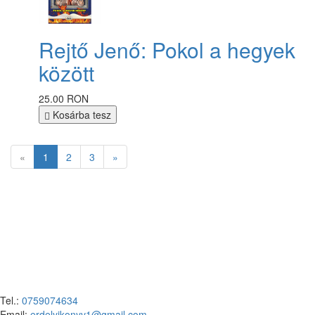
Rejtő Jenő: Pokol a hegyek
között
25.00 RON
Kosárba tesz
«
1
2
3
»
Tel.:
0759074634
Email:
erdelyikonyv1@gmail.com