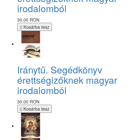
irodalomból
30.00 RON
Kosárba tesz
Iránytű. Segédkönyv
érettségizőknek magyar
irodalomból
30.00 RON
Kosárba tesz