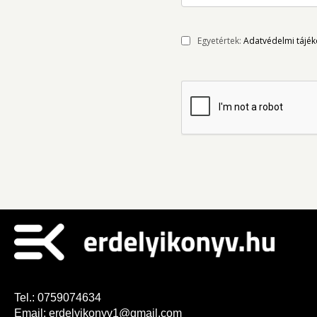
Egyetértek:
Adatvédelmi tájék
Tel.:
0759074634
Email:
erdelyikonyv1@gmail.com