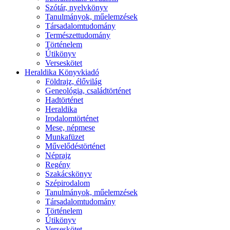
Szótár, nyelvkönyv
Tanulmányok, műelemzések
Társadalomtudomány
Természettudomány
Történelem
Útikönyv
Verseskötet
Heraldika Könyvkiadó
Földrajz, élővilág
Geneológia, családtörténet
Hadtörténet
Heraldika
Irodalomtörténet
Mese, népmese
Munkafüzet
Művelődéstörténet
Néprajz
Regény
Szakácskönyv
Szépirodalom
Tanulmányok, műelemzések
Társadalomtudomány
Történelem
Útikönyv
Verseskötet