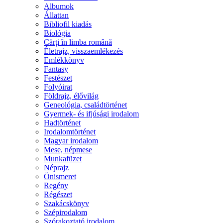
Albumok
Állattan
Bibliofil kiadás
Biológia
Cărți în limba română
Életrajz, visszaemlékezés
Emlékkönyv
Fantasy
Festészet
Folyóirat
Földrajz, élővilág
Geneológia, családtörténet
Gyermek- és ifjúsági irodalom
Hadtörténet
Irodalomtörténet
Magyar irodalom
Mese, népmese
Munkafüzet
Néprajz
Önismeret
Regény
Régészet
Szakácskönyv
Szépirodalom
Szórakoztató irodalom