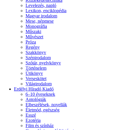
Közlekedéstechnika
Levelezés, napló
Lexikon, enciklopédia
Magyar irodalom
Mese, népmese
Monográfia
Műszaki
Művészet
Próza
Regény
Szakkönyv
Szépirodalom
Szótár, nyelvkönyv
Történelem
Útikönyv
Verseskötet
Világirodalom
Erdélyi Híradó Kiadó
6–10 éveseknek
Antológiák
Elbeszélések, novellák
Életmód, egészség
Esszé
Ezotéria
Film és színház