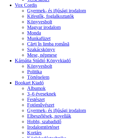
Vox Cordis
Gyermek- és ifjúsági irodalom
Kifestők, foglalkoztatók
Könyvesbolt
Magyar irodalom
Monda
Munkafüzet
Cărți în limba română
Szakácskönyv
Mese, népmese
Kárpátia Stúdió Könyvkiadó
Könyvesbolt
Politika
Történelem
Bookart Kiadó
Albumok
3–6 éveseknek
Festészet
Fotóművészet
Gyermek- és ifjúsági irodalom
Elbeszélések, novellák
Hobbi, szabadidő
Irodalomtörténet
Kortárs