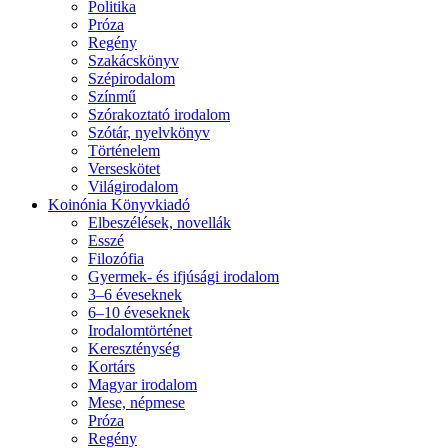
Politika
Próza
Regény
Szakácskönyv
Szépirodalom
Színmű
Szórakoztató irodalom
Szótár, nyelvkönyv
Történelem
Verseskötet
Világirodalom
Koinónia Könyvkiadó
Elbeszélések, novellák
Esszé
Filozófia
Gyermek- és ifjúsági irodalom
3–6 éveseknek
6–10 éveseknek
Irodalomtörténet
Kereszténység
Kortárs
Magyar irodalom
Mese, népmese
Próza
Regény