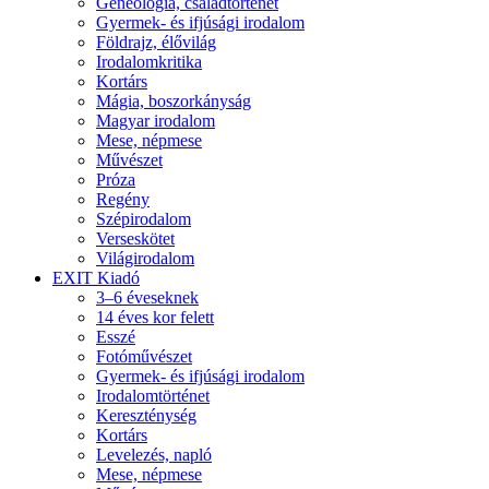
Geneológia, családtörténet
Gyermek- és ifjúsági irodalom
Földrajz, élővilág
Irodalomkritika
Kortárs
Mágia, boszorkányság
Magyar irodalom
Mese, népmese
Művészet
Próza
Regény
Szépirodalom
Verseskötet
Világirodalom
EXIT Kiadó
3–6 éveseknek
14 éves kor felett
Esszé
Fotóművészet
Gyermek- és ifjúsági irodalom
Irodalomtörténet
Kereszténység
Kortárs
Levelezés, napló
Mese, népmese