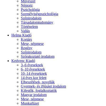
Művészet
Néprajz
Pszichológia
Személyiségpszichológia
Szépirodalom
Társadalomtudomány
Történelem
Vallás
Helma Kiadó
Kortárs
Mese, népmese
Regény
Szépirodalom
Szórakoztató irodalom
Kedvenc Kiadó
3–6 éveseknek
6–10 éveseknek
10–14 éveseknek
14 éves kor felett
Elbeszélések, novellák
Gyermek- és ifjúsági irodalom
Kifestők, foglalkoztatók
Magyar irodalom
Mese, népmese
Munkafüzet