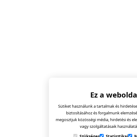
Ez a webolda
Sütiket használunk a tartalmak és hirdeté
biztosításához és forgalmunk elemzéséh
megosztjuk közösségi média, hirdetési és el
vagy szolgáltatásaik használat
Szükséges
Statisztikai
M