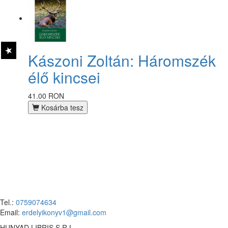
Kászoni Zoltán: Háromszék
élő kincsei
41.00 RON
Kosárba tesz
Tel.:
0759074634
Email:
erdelyikonyv1@gmail.com
HUNYAD LIBRIS S.R.L.