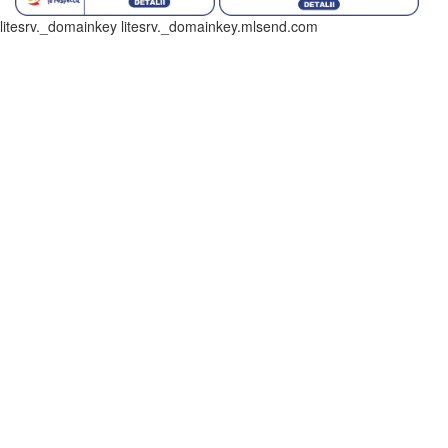
litesrv._domainkey litesrv._domainkey.mlsend.com