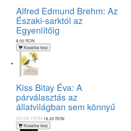
Alfred Edmund Brehm: Az
Északi-sarktól az
Egyenlítőig
8.00 RON
Kosárba tesz
Kiss Bitay Éva: A
párválasztás az
állatvilágban sem könnyű
26.00 RON
18.20 RON
Kosárba tesz