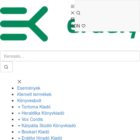
RON
Események
Kiemelt termékek
Könyvesbolt
Tortoma Kiadó
Heraldika Könyvkiadó
Vox Cordis
Kárpátia Stúdió Könyvkiadó
Bookart Kiadó
Erdélyi Híradó Kiadó