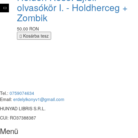
olvasókör I. - Holdherceg +
Zombik
50.00 RON
Kosárba tesz
Tel.:
0759074634
Email:
erdelyikonyv1@gmail.com
HUNYAD LIBRIS S.R.L.
CUI: RO37388387
Menü