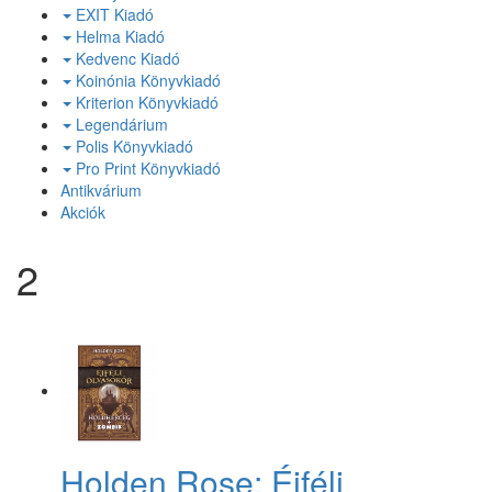
EXIT Kiadó
Helma Kiadó
Kedvenc Kiadó
Koinónia Könyvkiadó
Kriterion Könyvkiadó
Legendárium
Polis Könyvkiadó
Pro Print Könyvkiadó
Antikvárium
Akciók
2
Holden Rose: Éjféli