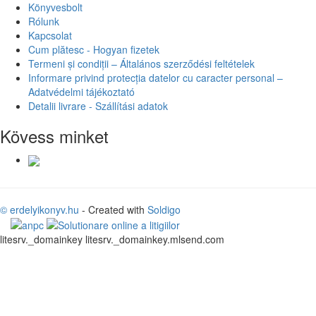
Könyvesbolt
Rólunk
Kapcsolat
Cum plătesc - Hogyan fizetek
Termeni și condiții – Általános szerződési feltételek
Informare privind protecția datelor cu caracter personal –
Adatvédelmi tájékoztató
Detalii livrare - Szállítási adatok
Kövess minket
© erdelyikonyv.hu
- Created with
Soldigo
litesrv._domainkey litesrv._domainkey.mlsend.com