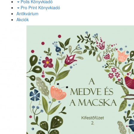
Polis Könyvkiadó
Pro Print Könyvkiadó
Antikvárium
Akciók