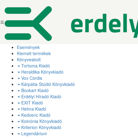
Események
Kiemelt termékek
Könyvesbolt
Tortoma Kiadó
Heraldika Könyvkiadó
Vox Cordis
Kárpátia Stúdió Könyvkiadó
Bookart Kiadó
Erdélyi Híradó Kiadó
EXIT Kiadó
Helma Kiadó
Kedvenc Kiadó
Koinónia Könyvkiadó
Kriterion Könyvkiadó
Legendárium