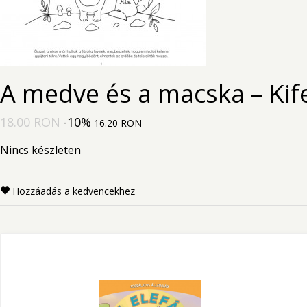
A medve és a macska – Kif
18.00 RON
-10%
16.20 RON
Nincs készleten
Hozzáadás a kedvencekhez