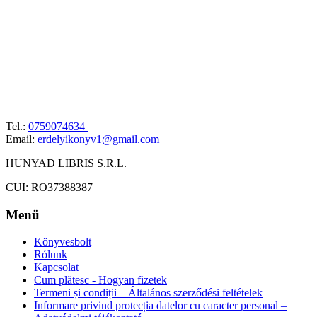
Tel.:
0759074634
Email:
erdelyikonyv1@gmail.com
HUNYAD LIBRIS S.R.L.
CUI: RO37388387
Menü
Könyvesbolt
Rólunk
Kapcsolat
Cum plătesc - Hogyan fizetek
Termeni și condiții – Általános szerződési feltételek
Informare privind protecția datelor cu caracter personal –