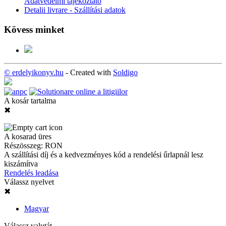
Adatvédelmi tájékoztató
Detalii livrare - Szállítási adatok
Kövess minket
© erdelyikonyv.hu
- Created with
Soldigo
A kosár tartalma
✖
A kosarad üres
Részösszeg:
RON
A szállítási díj és a kedvezményes kód a rendelési űrlapnál lesz
kiszámítva
Rendelés leadása
Válassz nyelvet
✖
Magyar
Válassz valutát