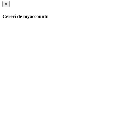
×
Cereri de myaccountn