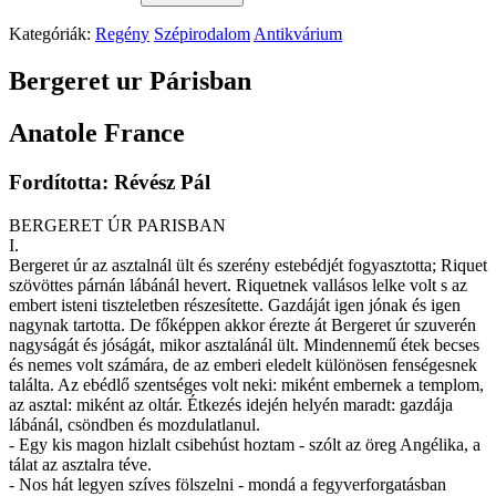
Kategóriák:
Regény
Szépirodalom
Antikvárium
Bergeret ur Párisban
Anatole France
Fordította: Révész Pál
BERGERET ÚR PARISBAN
I.
Bergeret úr az asztalnál ült és szerény estebédjét fogyasztotta; Riquet
szövöttes párnán lábánál hevert. Riquetnek vallásos lelke volt s az
embert isteni tiszteletben részesítette. Gazdáját igen jónak és igen
nagynak tartotta. De főképpen akkor érezte át Bergeret úr szuverén
nagyságát és jóságát, mikor asztalánál ült. Mindennemű étek becses
és nemes volt számára, de az emberi eledelt különösen fenségesnek
találta. Az ebédlő szentséges volt neki: miként embernek a templom,
az asztal: miként az oltár. Étkezés idején helyén maradt: gazdája
lábánál, csöndben és mozdulatlanul.
- Egy kis magon hizlalt csibehúst hoztam - szólt az öreg Angélika, a
tálat az asztalra téve.
- Nos hát legyen szíves fölszelni - mondá a fegyverforgatásban