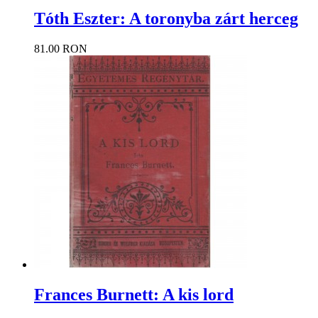
Tóth Eszter: A toronyba zárt herceg
81.00 RON
Frances Burnett: A kis lord