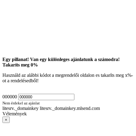
Egy pillanat! Van egy különleges ajánlatunk a számodra!
Takaríts meg
0
%
Használd az alábbi kódot a megrendelői oldalon es takaríts meg
x
%-
ot a rendelésedből!
000000
Nem érdekel az ajánlat
litesrv._domainkey litesrv._domainkey.mlsend.com
Vélemények
×