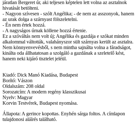
járatlan Bergeret úr, aki teljesen képtelen lett volna az asztalnok
hivatását betölteni.
- Nagyon szívesen - szólt Angélika; - de nem az asszonyok, hanem
az urak dolga a szárnyast fölszeletelni.
- Én nem értek hozzá.
- A nagyságos úrnak köllene hozzá értenie.
Ez a szóváltás nem volt új; Angélika és gazdája e szókat minden
alkalommal váltották, valahányszor sült szárnyas került az asztalra.
Nem könnyenvevésből, s nem mintha sajnálta volna a fáradságot,
kinálta oda állhatatosan a szolgáló a gazdának a szeletelő kést,
hanem neki kijáró tisztelet jeléül.
Kiadó: Dick Manó Kiadása, Budapest
Borító: Vászon
Oldalszám: 208 oldal
Sorozatcím: A modern regény klasszikusai
Nyelv: Magyar
Korvin Testvérek, Budapest nyomása.
Állapota: A gerince kopottas. Enyhén sárga foltos. A címlapon
tulajdonosi aláírés található.