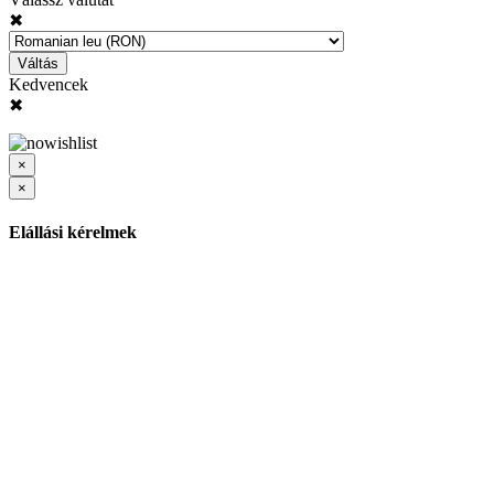
✖
Váltás
Kedvencek
✖
×
×
Elállási kérelmek