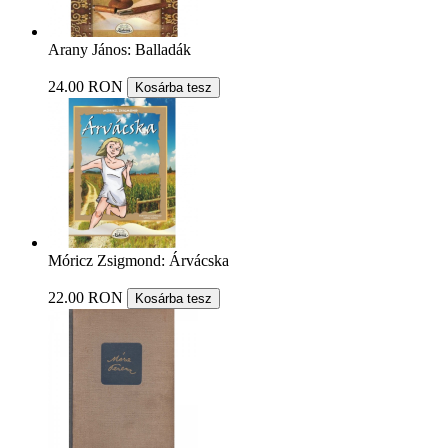
Arany János: Balladák
24.00 RON
Kosárba tesz
Móricz Zsigmond: Árvácska
22.00 RON
Kosárba tesz