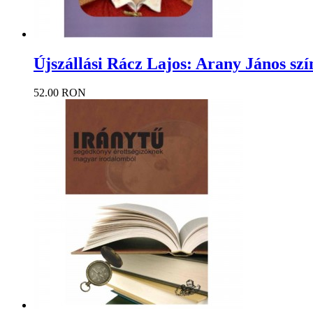
Újszállási Rácz Lajos: Arany János szí
52.00 RON