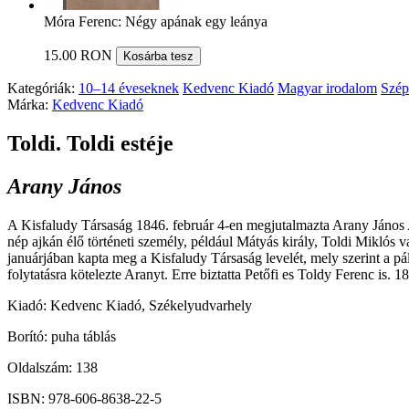
Móra Ferenc: Négy apának egy leánya
15.00 RON
Kosárba tesz
Kategóriák:
10–14 éveseknek
Kedvenc Kiadó
Magyar irodalom
Szép
Márka:
Kedvenc Kiadó
Toldi. Toldi estéje
Arany János
A Kisfaludy Társaság 1846. február 4-en megjutalmazta Arany János A
nép ajkán élő történeti személy, például Mátyás király, Toldi Miklós v
januárjában kapta meg a Kisfaludy Társaság levelét, mely szerint a pá
folytatásra kötelezte Aranyt. Erre biztatta Petőfi es Toldy Ferenc is.
Kiadó: Kedvenc Kiadó, Székelyudvarhely
Borító: puha táblás
Oldalszám: 138
ISBN: 978-606-8638-22-5