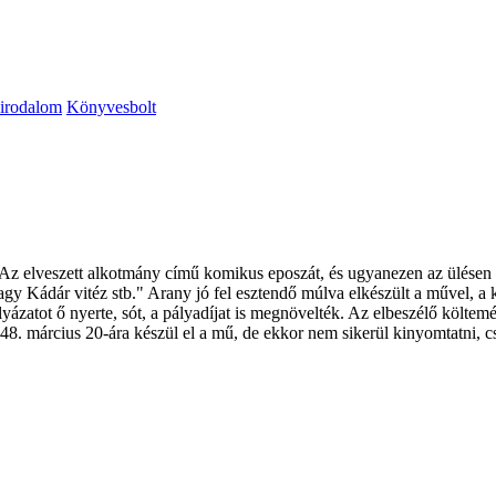
irodalom
Könyvesbolt
z elveszett alkotmány című komikus eposzát, és ugyanezen az ülésen ol
agy Kádár vitéz stb." Arany jó fel esztendő múlva elkészült a művel, a 
lyázatot ő nyerte, sót, a pályadíjat is megnövelték. Az elbeszélő költem
 1848. március 20-ára készül el a mű, de ekkor nem sikerül kinyomtatni, 