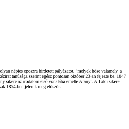
yan népies eposzra hirdetett pályázatot, "melyek hőse valamely, a
kézirat tanúsága szerint egész pontosan október 23-an fejezte be. 1847
ény sikere az irodalom első vonalába emelte Aranyt. A Toldi sikere
csak 1854-ben jelenik meg először.