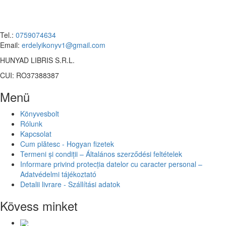
Tel.:
0759074634
Email:
erdelyikonyv1@gmail.com
HUNYAD LIBRIS S.R.L.
CUI: RO37388387
Menü
Könyvesbolt
Rólunk
Kapcsolat
Cum plătesc - Hogyan fizetek
Termeni și condiții – Általános szerződési feltételek
Informare privind protecția datelor cu caracter personal –
Adatvédelmi tájékoztató
Detalii livrare - Szállítási adatok
Kövess minket