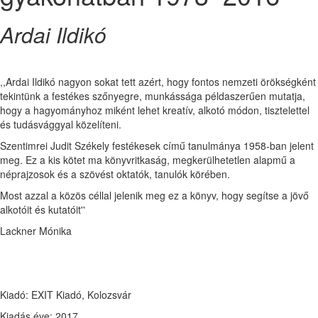
Ardai Ildikó
,,Ardai Ildikó nagyon sokat tett azért, hogy fontos nemzeti örökségként
tekintünk a festékes szőnyegre, munkássága példaszerűen mutatja,
hogy a hagyományhoz miként lehet kreatív, alkotó módon, tisztelettel
és tudásvággyal közelíteni.
Szentimrei Judit Székely festékesek című tanulmánya 1958-ban jelent
meg. Ez a kis kötet ma könyvritkaság, megkerülhetetlen alapmű a
néprajzosok és a szövést oktatók, tanulók körében.
Most azzal a közös céllal jelenik meg ez a könyv, hogy segítse a jövő
alkotóit és kutatóit''
Lackner Mónika
Kiadó: EXIT Kiadó, Kolozsvár
Kiadás éve: 2017