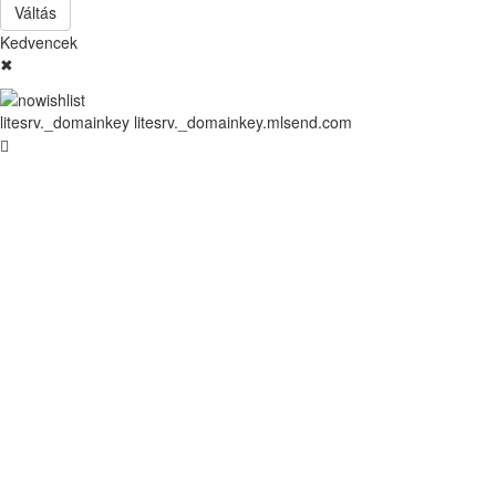
Váltás
Kedvencek
✖
litesrv._domainkey litesrv._domainkey.mlsend.com