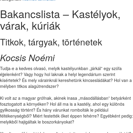
Bakancslista – Kastélyok,
várak, kúriák
Titkok, tárgyak, történetek
Kocsis Noémi
Tudja-e a kedves olvasó, melyik kastélyunkban „járkál” egy szófa
éjjelenként? Vagy hogy hol laknak a helyi legendárium szerint
kísértetek? És mely várainknál kereshetünk kincsesládákat? Hol van a
mélyben titkos alagútrendszer?
Ki volt az a magyar grófnak, akinek inasa „másodállásban” betyárként
fosztogatott a környéken? Hol áll ma is a kastély, ahol egy különös
gyilkosság történt? És hány várunkat rombolták le például
féltékenységből? Miért festették őket éppen fehérre? Egyébként pedig:
melyikből hajigáltak le boszorkányokat?