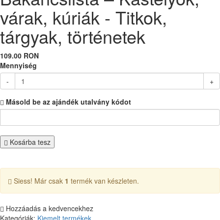
várak, kúriák - Titkok,
tárgyak, történetek
109.00 RON
Mennyiség
-
+
Másold be az ajándék utalvány kódot
Kosárba tesz
Siess! Már csak
1
termék van készleten.
Hozzáadás a kedvencekhez
Kategóriák:
Kiemelt termékek