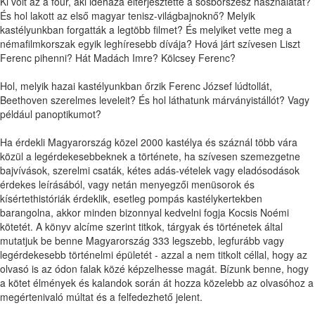
Ki volt az a főúr, aki idehaza elterjesztette a sósborszesz használatát?
És hol lakott az első magyar tenisz-világbajnoknő? Melyik
kastélyunkban forgatták a legtöbb filmet? És melyiket vette meg a
némafilmkorszak egyik leghíresebb dívája? Hová járt szívesen Liszt
Ferenc pihenni? Hát Madách Imre? Kölcsey Ferenc?
Hol, melyik hazai kastélyunkban őrzik Ferenc József lúdtollát,
Beethoven szerelmes leveleit? És hol láthatunk márványistállót? Vagy
például panoptikumot?
Ha érdekli Magyarország közel 2000 kastélya és száznál több vára
közül a legérdekesebbeknek a története, ha szívesen szemezgetne
bajvívások, szerelmi csaták, kétes adás-vételek vagy eladósodások
érdekes leírásából, vagy netán menyegzői menüsorok és
kísértethistóriák érdeklik, esetleg pompás kastélykertekben
barangolna, akkor minden bizonnyal kedvelni fogja Kocsis Noémi
kötetét. A könyv alcíme szerint titkok, tárgyak és történetek által
mutatjuk be benne Magyarország 333 legszebb, legfurább vagy
legérdekesebb történelmi épületét - azzal a nem titkolt céllal, hogy az
olvasó is az ódon falak közé képzelhesse magát. Bízunk benne, hogy
a kötet élmények és kalandok során át hozza közelebb az olvasóhoz a
megértenivaló múltat és a felfedezhető jelent.