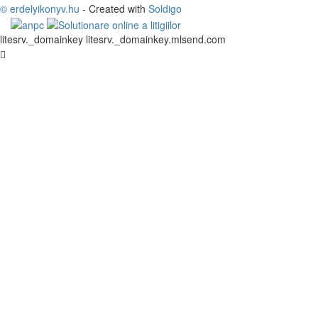
© erdelyikonyv.hu
- Created with
Soldigo
litesrv._domainkey litesrv._domainkey.mlsend.com