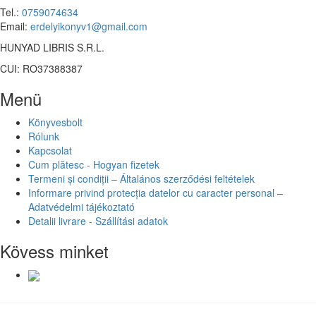
Tel.:
0759074634
Email:
erdelyikonyv1@gmail.com
HUNYAD LIBRIS S.R.L.
CUI: RO37388387
Menü
Könyvesbolt
Rólunk
Kapcsolat
Cum plătesc - Hogyan fizetek
Termeni și condiții – Általános szerződési feltételek
Informare privind protecția datelor cu caracter personal –
Adatvédelmi tájékoztató
Detalii livrare - Szállítási adatok
Kövess minket