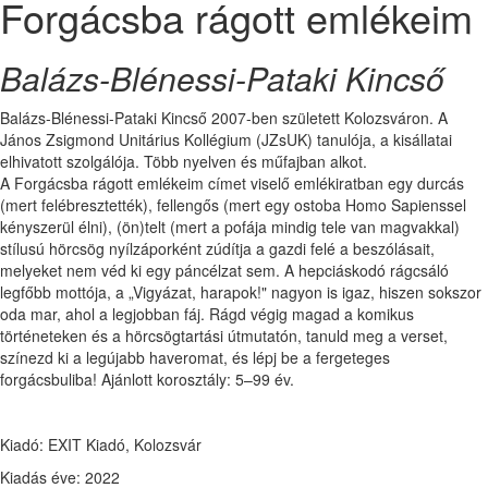
Forgácsba rágott emlékeim
Balázs-Blénessi-Pataki Kincső
Balázs-Blénessi-Pataki Kincső 2007-ben született Kolozsváron. A
János Zsig­mond Uni­tárius Kollégium (JZsUK) tanulója, a kisállatai
elhivatott szol­gálója. Több nyelven és műfajban alkot.
A Forgácsba rágott emlékeim címet viselő emlékiratban egy durcás
(mert felébresztették), fellengős (mert egy ostoba Homo Sapienssel
kényszerül élni), (ön)telt (mert a pofája mindig tele van magvakkal)
stílusú hörcsög nyíl­zá­por­ként zúdítja a gazdi felé a beszólásait,
melyeket nem véd ki egy páncélzat sem. A hep­ciáskodó rágcsá­ló
legfőbb mottója, a „Vigyázat, harapok!" nagyon is igaz, hiszen sokszor
oda mar, ahol a legjobban fáj. Rágd végig magad a komikus
történeteken és a hörcsögtartási út­mu­tatón, tanuld meg a verset,
színezd ki a legújabb haveromat, és lépj be a fer­geteges
forgácsbuliba! Ajánlott kor­osztály: 5–99 év.
Kiadó: EXIT Kiadó, Kolozsvár
Kiadás éve: 2022