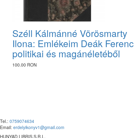
Széll Kálmánné Vörösmarty
Ilona: Emlékeim Deák Ferenc
politikai és magánéletéből
100.00 RON
Tel.:
0759074634
Email:
erdelyikonyv1@gmail.com
HUNYAD LIBRIS S.R.L.