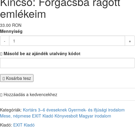
Kincső: Forgácsba rágott
emlékeim
33.00 RON
Mennyiség
-
+
Másold be az ajándék utalvány kódot
Kosárba tesz
Hozzáadás a kedvencekhez
Kategóriák:
Kortárs
3–6 éveseknek
Gyermek- és ifjúsági irodalom
Mese, népmese
EXIT Kiadó
Könyvesbolt
Magyar irodalom
Kiadó:
EXIT Kiadó