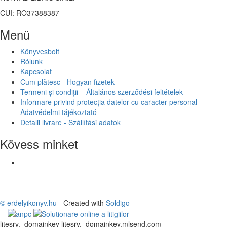
CUI: RO37388387
Menü
Könyvesbolt
Rólunk
Kapcsolat
Cum plătesc - Hogyan fizetek
Termeni și condiții – Általános szerződési feltételek
Informare privind protecția datelor cu caracter personal –
Adatvédelmi tájékoztató
Detalii livrare - Szállítási adatok
Kövess minket
© erdelyikonyv.hu
- Created with
Soldigo
litesrv._domainkey litesrv._domainkey.mlsend.com