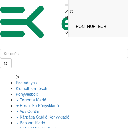
RON
HUF
EUR
Események
Kiemelt termékek
Könyvesbolt
Tortoma Kiadó
Heraldika Könyvkiadó
Vox Cordis
Kárpátia Stúdió Könyvkiadó
Bookart Kiadó