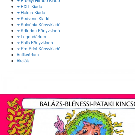
Erdélyi Híradó Kiadó
EXIT Kiadó
Helma Kiadó
Kedvenc Kiadó
Koinónia Könyvkiadó
Kriterion Könyvkiadó
Legendárium
Polis Könyvkiadó
Pro Print Könyvkiadó
Antikvárium
Akciók