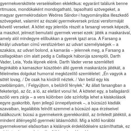
gyermekverskötete verselésében eklektikus: egyaránt találunk benne
ritmusos, mondókaként mondogatható, tapsolható szövegeket, a
magyar gyermekirodalom Weöres Sándor-i hagyományába illeszkedő
szövegeket, valamint az északi gyermekversek prózai versformáját
követő verseket. A kötet egy jelentős részét a farsangi versek képezik,
a maszkot, jelmezt bemutató gyermek versei ezek: játék a maskarával,
amely alól mindegyre előbukkan a gyerek igazi arca. A Farsang a
királyi udvarban című versfüzérben az udvari személyiségek – a
szakács, az udvari bolond, a kamarás – jelennek meg, a Farsang a
csillagokban cím alatt pedig a Csillagok háborúja szereplői, Darth
Vader, Leia, Yoda lépnek elénk. Darth Vader verse szemlélteti
leginkább a kamaszkor küszöbén álló gyerek maskarázós játékát, a
félelmetes dolgokat humorral megközelítő szemléletet: „Én vagyok a
sötét lovag, / De csak ha kívülről néztek. / Van belül egy kis
zseblámpám, / Felgyújtom, s belülről fénylek.” Az állati farsangban a
feketerigó, az őz, a ló, az elefánt vonul fel. A kötetet egy, a ballagásról
szóló vers zárja – a vers különben üde színfoltja lehet a kisiskolások
egyre gyakoribb, ilyen jellegű ünnepélyeinek –, a búcsúzó kisdiák
szavaiban, legalábbis felnőtt szemmel a búcsúzó apa érzéseivel
találkozunk: búcsú a gyermekeink gyerekkorától, az önfeledt játéktól, a
mindent átlényegítő gyermeki látásmódtól. Míg a költő korábbi
gyermekversei elsősorban a kislányok érdeklődésére számíthattak, ez