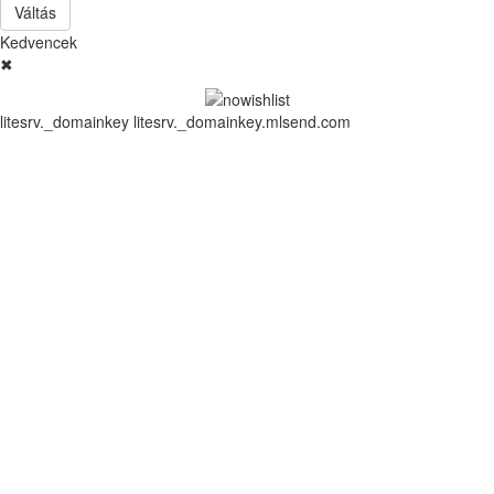
Váltás
Kedvencek
✖
litesrv._domainkey litesrv._domainkey.mlsend.com