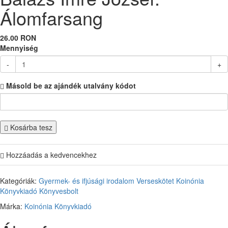
Álomfarsang
26.00 RON
Mennyiség
-
+
Másold be az ajándék utalvány kódot
Kosárba tesz
Hozzáadás a kedvencekhez
Kategóriák:
Gyermek- és ifjúsági irodalom
Verseskötet
Koinónia
Könyvkiadó
Könyvesbolt
Márka:
Koinónia Könyvkiadó