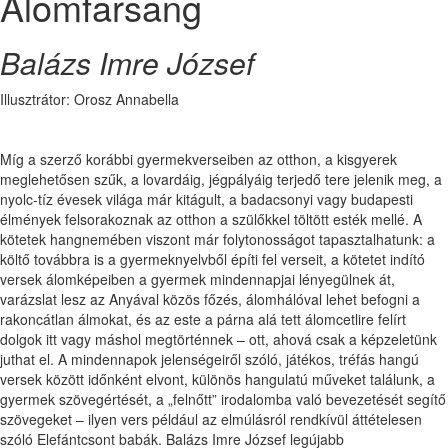
Álomfarsang
Balázs Imre József
Illusztrátor: Orosz Annabella
Míg a szerző korábbi gyermekverseiben az otthon, a kisgyerek
meglehetősen szűk, a lovardáig, jégpályáig terjedő tere jelenik meg, a
nyolc-tíz évesek világa már kitágult, a badacsonyi vagy budapesti
élmények felsorakoznak az otthon a szülőkkel töltött esték mellé. A
kötetek hangnemében viszont már folytonosságot tapasztalhatunk: a
költő továbbra is a gyermeknyelvből építi fel verseit, a kötetet indító
versek álomképeiben a gyermek mindennapjai lényegülnek át,
varázslat lesz az Anyával közös főzés, álomhálóval lehet befogni a
rakoncátlan álmokat, és az este a párna alá tett álomcetlire felírt
dolgok itt vagy máshol megtörténnek – ott, ahová csak a képzeletünk
juthat el. A mindennapok jelenségeiről szóló, játékos, tréfás hangú
versek között időnként elvont, különös hangulatú műveket találunk, a
gyermek szövegértését, a „felnőtt” irodalomba való bevezetését segítő
szövegeket – ilyen vers például az elmúlásról rendkívül áttételesen
szóló Elefántcsont babák. Balázs Imre József legújabb