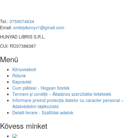
Tel.:
0759074634
Email:
erdelyikonyv1@gmail.com
HUNYAD LIBRIS S.R.L.
CUI: RO37388387
Menü
Könyvesbolt
Rólunk
Kapcsolat
Cum plătesc - Hogyan fizetek
Termeni și condiții – Általános szerződési feltételek
Informare privind protecția datelor cu caracter personal –
Adatvédelmi tájékoztató
Detalii livrare - Szállítási adatok
Kövess minket