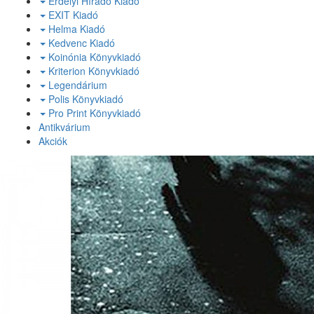
Erdélyi Híradó Kiadó
EXIT Kiadó
Helma Kiadó
Kedvenc Kiadó
Koinónia Könyvkiadó
Kriterion Könyvkiadó
Legendárium
Polis Könyvkiadó
Pro Print Könyvkiadó
Antikvárium
Akciók