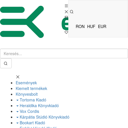
RON
HUF
EUR
Események
Kiemelt termékek
Könyvesbolt
Tortoma Kiadó
Heraldika Könyvkiadó
Vox Cordis
Kárpátia Stúdió Könyvkiadó
Bookart Kiadó