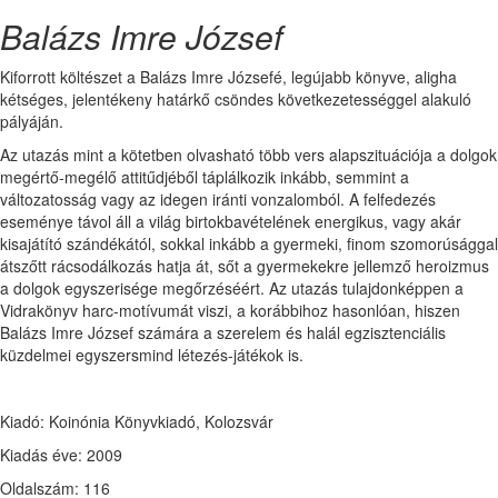
Balázs Imre József
Kiforrott költészet a Balázs Imre Józsefé, legújabb könyve, aligha
kétséges, jelentékeny határkő csöndes következetességgel alakuló
pályáján.
Az utazás mint a kötetben olvasható több vers alapszituációja a dolgok
megértő-megélő attitűdjéből táplálkozik inkább, semmint a
változatosság vagy az idegen iránti vonzalomból. A felfedezés
eseménye távol áll a világ birtokbavételének energikus, vagy akár
kisajátító szándékától, sokkal inkább a gyermeki, finom szomorúsággal
átszőtt rácsodálkozás hatja át, sőt a gyermekekre jellemző heroizmus
a dolgok egyszerisége megőrzéséért. Az utazás tulajdonképpen a
Vidrakönyv harc-motívumát viszi, a korábbihoz hasonlóan, hiszen
Balázs Imre József számára a szerelem és halál egzisztenciális
küzdelmei egyszersmind létezés-játékok is.
Kiadó: Koinónia Könyvkiadó, Kolozsvár
Kiadás éve: 2009
Oldalszám: 116