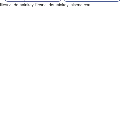
litesrv._domainkey litesrv._domainkey.mlsend.com