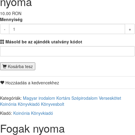
nyoma
10.00 RON
Mennyiség
-
+
Másold be az ajándék utalvány kódot
Kosárba tesz
Hozzáadás a kedvencekhez
Kategóriák:
Magyar irodalom
Kortárs
Szépirodalom
Verseskötet
Koinónia Könyvkiadó
Könyvesbolt
Kiadó:
Koinónia Könyvkiadó
Fogak nyoma