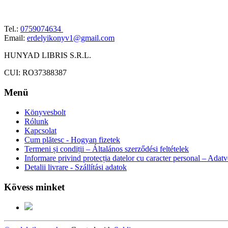
Tel.:
0759074634
Email:
erdelyikonyv1@gmail.com
HUNYAD LIBRIS S.R.L.
CUI: RO37388387
Menü
Könyvesbolt
Rólunk
Kapcsolat
Cum plătesc - Hogyan fizetek
Termeni și condiții – Általános szerződési feltételek
Informare privind protecția datelor cu caracter personal – Adat
Detalii livrare - Szállítási adatok
Kövess minket