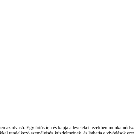
n az olvasó. Egy fotós írja és kapja a leveleket: ezekben munkamódszere
ákkal rendelkező személyiség küzdelmeinek, és láthatja e vívódások er