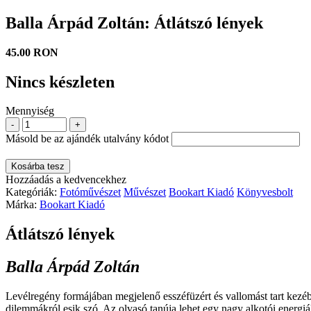
Balla Árpád Zoltán: Átlátszó lények
45.00 RON
Nincs készleten
Mennyiség
-
+
Másold be az ajándék utalvány kódot
Kosárba tesz
Hozzáadás a kedvencekhez
Kategóriák:
Fotóművészet
Művészet
Bookart Kiadó
Könyvesbolt
Márka:
Bookart Kiadó
Átlátszó lények
Balla Árpád Zoltán
Levélregény formájában megjelenő esszéfüzért és vallomást tart kezébe
dilemmákról esik szó. Az olvasó tanúja lehet egy nagy alkotói energi