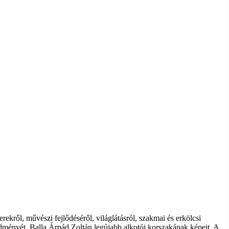
kről, művészi fejlődéséről, világlátásról, szakmai és erkölcsi
edményét, Balla Árpád Zoltán legújabb alkotói korszakának képeit. A