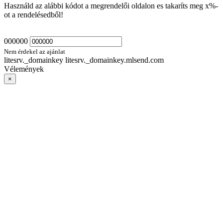
Használd az alábbi kódot a megrendelői oldalon es takaríts meg
x
%-
ot a rendelésedből!
000000
Nem érdekel az ajánlat
litesrv._domainkey litesrv._domainkey.mlsend.com
Vélemények
×