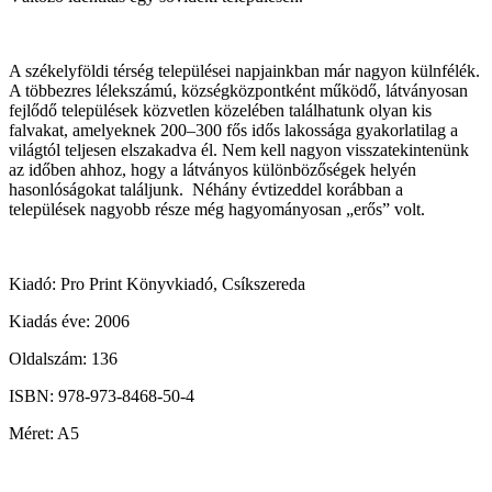
A székelyföldi térség települései napjainkban már nagyon külnfélék.
A többezres lélekszámú, községközpontként működő, látványosan
fejlődő települések közvetlen közelében találhatunk olyan kis
falvakat, amelyeknek 200–300 fős idős lakossága gyakorlatilag a
világtól teljesen elszakadva él. Nem kell nagyon visszatekintenünk
az időben ahhoz, hogy a látványos különbözőségek helyén
hasonlóságokat találjunk. Néhány évtizeddel korábban a
települések nagyobb része még hagyományosan „erős” volt.
Kiadó: Pro Print Könyvkiadó, Csíkszereda
Kiadás éve: 2006
Oldalszám: 136
ISBN: 978-973-8468-50-4
Méret: A5