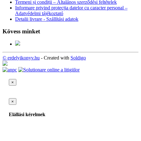
Termeni și condiții – Általános szerződési feltételek
Informare privind protecția datelor cu caracter personal –
Adatvédelmi tájékoztató
Detalii livrare - Szállítási adatok
Kövess minket
© erdelyikonyv.hu
- Created with
Soldigo
×
×
Elállási kérelmek