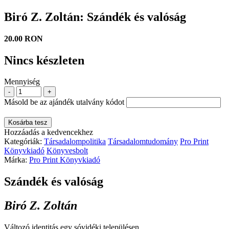
Biró Z. Zoltán: Szándék és valóság
20.00 RON
Nincs készleten
Mennyiség
-
+
Másold be az ajándék utalvány kódot
Kosárba tesz
Hozzáadás a kedvencekhez
Kategóriák:
Társadalompolitika
Társadalomtudomány
Pro Print
Könyvkiadó
Könyvesbolt
Márka:
Pro Print Könyvkiadó
Szándék és valóság
Biró Z. Zoltán
Változó identitás egy sóvidéki településen.