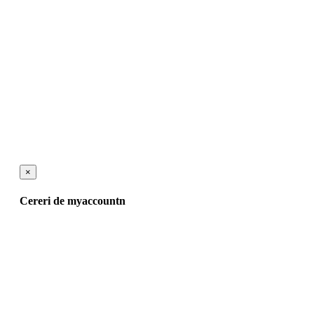
×
Cereri de myaccountn