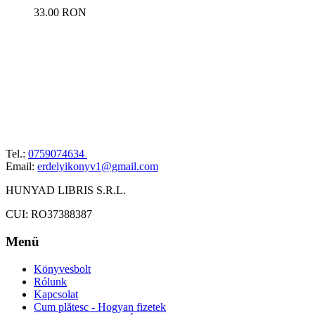
33.00 RON
Tel.:
0759074634
Email:
erdelyikonyv1@gmail.com
HUNYAD LIBRIS S.R.L.
CUI: RO37388387
Menü
Könyvesbolt
Rólunk
Kapcsolat
Cum plătesc - Hogyan fizetek