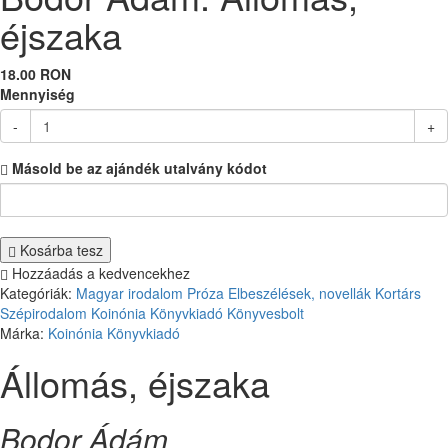
éjszaka
18.00 RON
Mennyiség
-
+
Másold be az ajándék utalvány kódot
Kosárba tesz
Hozzáadás a kedvencekhez
Kategóriák:
Magyar irodalom
Próza
Elbeszélések, novellák
Kortárs
Szépirodalom
Koinónia Könyvkiadó
Könyvesbolt
Márka:
Koinónia Könyvkiadó
Állomás, éjszaka
Bodor Ádám