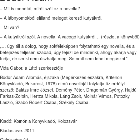
− Mit is mondtál, miről szól ez a novella?
− A lábnyomokból elillanó meleget kereső kutyákról.
− Mi van?
− A kutyákról szól. A novella. A vacogó kutyákról… (részlet a könyvből)
„… úgy áll a dolog, hogy sokféleképpen folytatható egy novella, és a
befejezés teljesen szabad, úgy fejezi be mindenki, ahogy akarja vagy
tudja, de senki nem úszhatja meg. Semmit sem lehet megúszni.”
Vida Gábor, a Látó szerkesztője
Bodor Ádám Állomás, éjszaka (Megérkezés északra, Kriterion
Könyvkiadó, Bukarest, 1978) című novelláját folytatja tíz erdélyi
szerző: Balázs Imre József, Demény Péter, Dragomán György, Hajdú
Farkas-Zoltán, Hertza Mikola, Láng Zsolt, Molnár Vilmos, Potozky
László, Szabó Róbert Csaba, Székely Csaba.
Kiadó: Koinónia Könyvkiadó, Kolozsvár
Kiadás éve: 2011
Oldalszám: 64