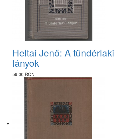
Heltai Jenő: A tündérlaki
lányok
59.00 RON