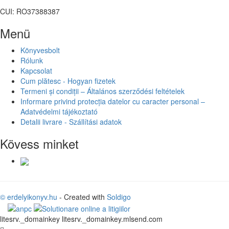
CUI: RO37388387
Menü
Könyvesbolt
Rólunk
Kapcsolat
Cum plătesc - Hogyan fizetek
Termeni și condiții – Általános szerződési feltételek
Informare privind protecția datelor cu caracter personal –
Adatvédelmi tájékoztató
Detalii livrare - Szállítási adatok
Kövess minket
© erdelyikonyv.hu
- Created with
Soldigo
litesrv._domainkey litesrv._domainkey.mlsend.com