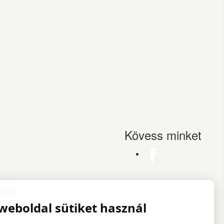
Kövess minket
tételek
ter personal – Adatvédelmi
 weboldal sütiket használ