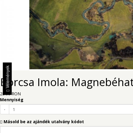
Vélemények
Borcsa Imola: Magnebéha
28.00 RON
Mennyiség
-
Másold be az ajándék utalvány kódot