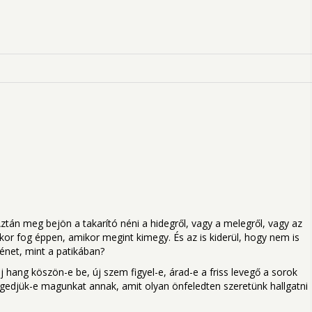
Aztán meg bejön a takarító néni a hidegről, vagy a melegről, vagy az
kkor fog éppen, amikor megint kimegy. És az is kiderül, hogy nem is
ténet, mint a patikában?
hang köszön-e be, új szem figyel-e, árad-e a friss levegő a sorok
engedjük-e magunkat annak, amit olyan önfeledten szeretünk hallgatni