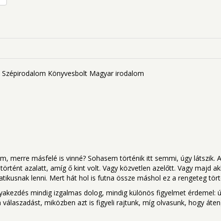
Szépirodalom
Könyvesbolt
Magyar irodalom
tam, merre másfelé is vinné? Sohasem történik itt semmi, úgy látszik. 
örtént azalatt, amíg ő kint volt. Vagy közvetlen azelőtt. Vagy majd a
atikusnak lenni. Mert hát hol is futna össze máshol ez a rengeteg tör
akezdés mindig izgalmas dolog, mindig különös figyelmet érdemel: új 
 válaszadást, miközben azt is figyeli rajtunk, míg olvasunk, hogy át