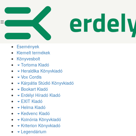
Események
Kiemelt termékek
Könyvesbolt
Tortoma Kiadó
Heraldika Könyvkiadó
Vox Cordis
Kárpátia Stúdió Könyvkiadó
Bookart Kiadó
Erdélyi Híradó Kiadó
EXIT Kiadó
Helma Kiadó
Kedvenc Kiadó
Koinónia Könyvkiadó
Kriterion Könyvkiadó
Legendárium