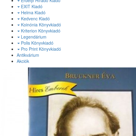
Erdélyi Híradó Kiadó
EXIT Kiadó
Helma Kiadó
Kedvenc Kiadó
Koinónia Könyvkiadó
Kriterion Könyvkiadó
Legendárium
Polis Könyvkiadó
Pro Print Könyvkiadó
Antikvárium
Akciók