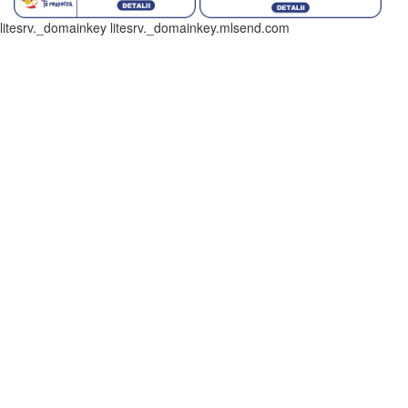
litesrv._domainkey litesrv._domainkey.mlsend.com