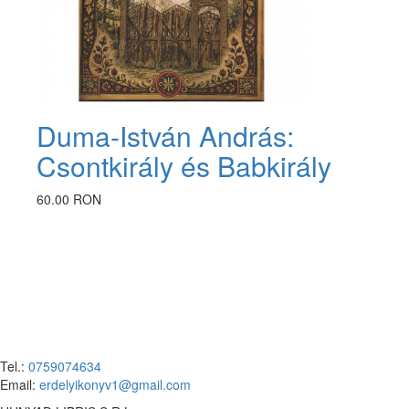
Duma-István András:
Csontkirály és Babkirály
60.00 RON
Tel.:
0759074634
Email:
erdelyikonyv1@gmail.com