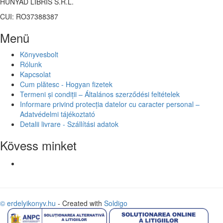
HUNYAD LIBRIS S.R.L.
CUI: RO37388387
Menü
Könyvesbolt
Rólunk
Kapcsolat
Cum plătesc - Hogyan fizetek
Termeni și condiții – Általános szerződési feltételek
Informare privind protecția datelor cu caracter personal –
Adatvédelmi tájékoztató
Detalii livrare - Szállítási adatok
Kövess minket
© erdelyikonyv.hu
- Created with
Soldigo