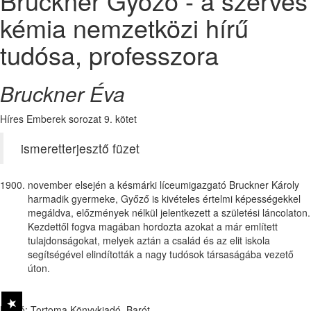
Bruckner Győző - a szerves
kémia nemzetközi hírű
tudósa, professzora
Bruckner Éva
Híres Emberek sorozat 9. kötet
ismeretterjesztő füzet
november elsején a késmárki líceumigazgató Bruckner Károly
harmadik gyermeke, Győző is kivételes értelmi képességekkel
megáldva, előzmények nélkül jelentkezett a születési láncolaton.
Kezdettől fogva magában hordozta azokat a már említett
tulajdonságokat, melyek aztán a család és az elit iskola
segítségével elindították a nagy tudósok társaságába vezető
úton.
Kiadó: Tortoma Könyvkiadó, Barót