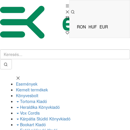
RON
HUF
EUR
Események
Kiemelt termékek
Könyvesbolt
Tortoma Kiadó
Heraldika Könyvkiadó
Vox Cordis
Kárpátia Stúdió Könyvkiadó
Bookart Kiadó