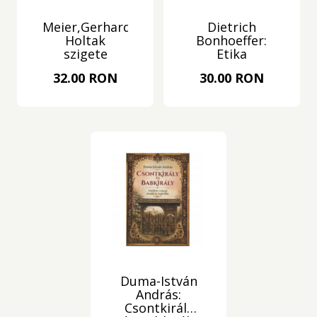
Meier,Gerhard:
Dietrich
Holtak
Bonhoeffer:
szigete
Etika
32.00 RON
30.00 RON
Duma-István
András:
Csontkirály