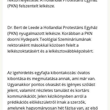
rektorhelyettese. A Hollandiai Protestáns Egyház
(PKN) felszentelt lelkésze.
Dr. Bert de Leede a Hollandiai Protestáns Egyház
(PKN) nyugalmazott lelkésze. Korábban a PKN
doorni Hydepark Teológiai Szemináriumának
rektoraként másokkal közösen felelt a
lelkészoktatásért és a lelkésztovábbképzésért.
Az igehirdetés egyfajta kibontakozás: óvatos
kibontása és megmutatása annak, ami már van.
Ugyanakkor pontos olvasást és igényes szólást
jelent, valamint részletes tanulást és kortárs
kommunikációt. Jelen kézikönyvben arról a
prédikációs előkészületről írnak a szerzők,
amelynek hagyományosan hét fázisa van, az első