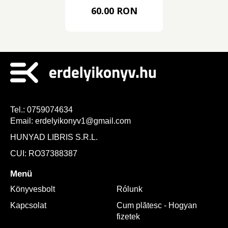
és Babkirály
60.00 RON
Tel.:
0759074634
Email:
erdelyikonyv1@gmail.com
HUNYAD LIBRIS S.R.L.
CUI: RO37388387
Menü
Könyvesbolt
Rólunk
Kapcsolat
Cum plătesc - Hogyan
fizetek