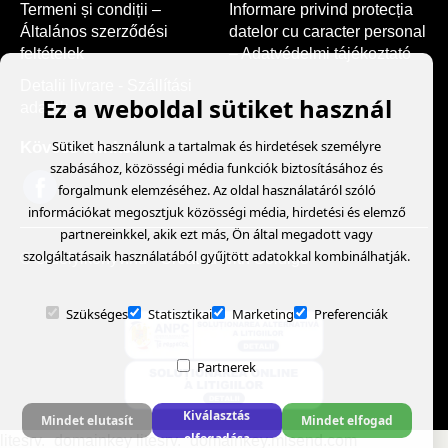
Termeni și condiții –
Informare privind protecția
Általános szerződési
datelor cu caracter personal
feltételek
– Adatvédelmi tájékoztató
Detalii livrare - Szállítási
Ez a weboldal sütiket használ
adatok
Sütiket használunk a tartalmak és hirdetések személyre
Kövess minket
szabásához, közösségi média funkciók biztosításához és
forgalmunk elemzéséhez. Az oldal használatáról szóló
információkat megosztjuk közösségi média, hirdetési és elemző
partnereinkkel, akik ezt más, Ön által megadott vagy
szolgáltatásaik használatából gyűjtött adatokkal kombinálhatják.
© erdelyikonyv.hu
- Created with
Soldigo
Szükséges
Statisztikai
Marketing
Preferenciák
Partnerek
Kiválasztás
Mindet elutasít
Mindet elfogad
elfogadása
litesrv._domainkey litesrv._domainkey.mlsend.com