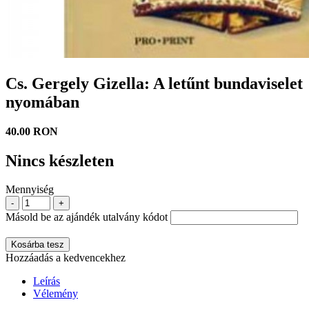
Cs. Gergely Gizella: A letűnt bundaviselet
nyomában
40.00 RON
Nincs készleten
Mennyiség
-
+
Másold be az ajándék utalvány kódot
Kosárba tesz
Hozzáadás a kedvencekhez
Leírás
Vélemény