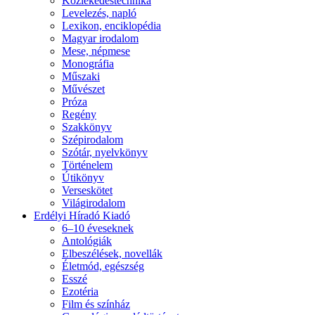
Közlekedéstechnika
Levelezés, napló
Lexikon, enciklopédia
Magyar irodalom
Mese, népmese
Monográfia
Műszaki
Művészet
Próza
Regény
Szakkönyv
Szépirodalom
Szótár, nyelvkönyv
Történelem
Útikönyv
Verseskötet
Világirodalom
Erdélyi Híradó Kiadó
6–10 éveseknek
Antológiák
Elbeszélések, novellák
Életmód, egészség
Esszé
Ezotéria
Film és színház