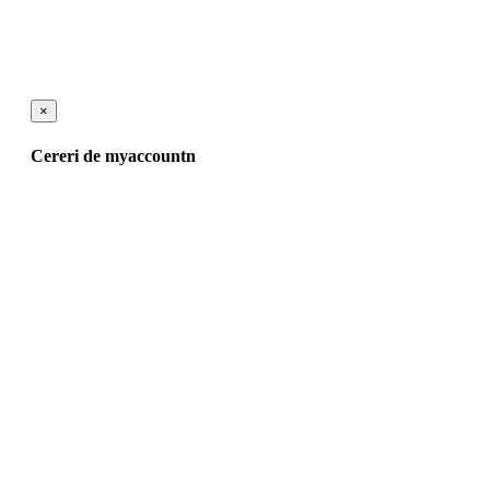
×
Cereri de myaccountn