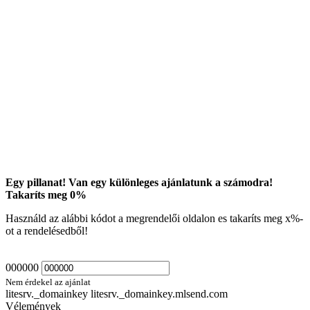
Egy pillanat! Van egy különleges ajánlatunk a számodra!
Takaríts meg
0
%
Használd az alábbi kódot a megrendelői oldalon es takaríts meg
x
%-
ot a rendelésedből!
000000
Nem érdekel az ajánlat
litesrv._domainkey litesrv._domainkey.mlsend.com
Vélemények