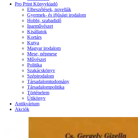
Pro Print Könyvkiadó
Elbeszélések, novellák
Gyermek- és ifjúsági irodalom
Hobbi, szabadidő
Iparművészet
Kisállatok
Kortárs
Kutya
Magyar irodalom
Mese, népmese
Művészet
Politika
Szakácskönyv
Szépirodalom
Társadalomtudomány
Társadalompolitika
Történelem
Útikönyv
Antikvárium
Akciók