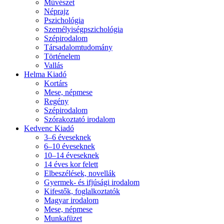
Művészet
Néprajz
Pszichológia
Személyiségpszichológia
Szépirodalom
Társadalomtudomány
Történelem
Vallás
Helma Kiadó
Kortárs
Mese, népmese
Regény
Szépirodalom
Szórakoztató irodalom
Kedvenc Kiadó
3–6 éveseknek
6–10 éveseknek
10–14 éveseknek
14 éves kor felett
Elbeszélések, novellák
Gyermek- és ifjúsági irodalom
Kifestők, foglalkoztatók
Magyar irodalom
Mese, népmese
Munkafüzet