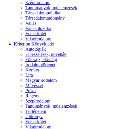
Szépirodalom
Tanulmányok, műelemzések
Társadalompolitika
Társadalomtudomány
Vallás
Vallásfilozófia
Verseskötet
Világirodalom
Kriterion Könyvkiadó
Antológiák
Elbeszélések, novellák
Földrajz, élővilág
Irodalomtörténet
Kortárs
Líra
Magyar irodalom
Művészet
Próza
Regény
Szépirodalom
Tanulmányok, műelemzések
Történelem
Útikönyv
Verseskötet
Világirodalom