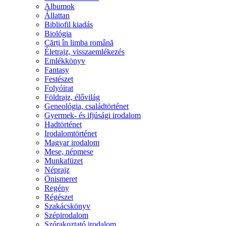
Albumok
Állattan
Bibliofil kiadás
Biológia
Cărți în limba română
Életrajz, visszaemlékezés
Emlékkönyv
Fantasy
Festészet
Folyóirat
Földrajz, élővilág
Geneológia, családtörténet
Gyermek- és ifjúsági irodalom
Hadtörténet
Irodalomtörténet
Magyar irodalom
Mese, népmese
Munkafüzet
Néprajz
Önismeret
Regény
Régészet
Szakácskönyv
Szépirodalom
Szórakoztató irodalom