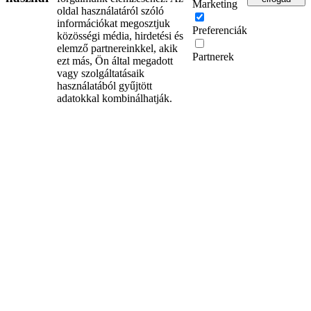
Marketing
oldal használatáról szóló
információkat megosztjuk
Preferenciák
közösségi média, hirdetési és
elemző partnereinkkel, akik
Partnerek
ezt más, Ön által megadott
vagy szolgáltatásaik
használatából gyűjtött
adatokkal kombinálhatják.