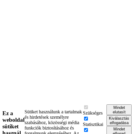
Mindet
Sütiket használunk a tartalmak
elutasít
Ez a
Szükséges
és hirdetések személyre
Kiválasztás
weboldal
szabásához, közösségi média
elfogadása
Statisztikai
sütiket
funkciók biztosításához és
Mindet
használ
forgalmunk elemzéséhez. Az
elfogad