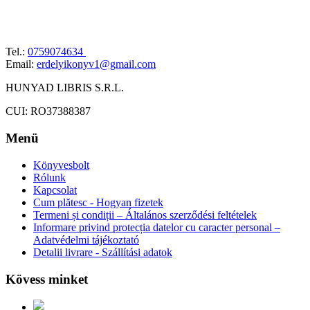
Tel.:
0759074634
Email:
erdelyikonyv1@gmail.com
HUNYAD LIBRIS S.R.L.
CUI: RO37388387
Menü
Könyvesbolt
Rólunk
Kapcsolat
Cum plătesc - Hogyan fizetek
Termeni și condiții – Általános szerződési feltételek
Informare privind protecția datelor cu caracter personal –
Adatvédelmi tájékoztató
Detalii livrare - Szállítási adatok
Kövess minket