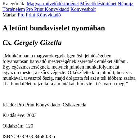
Kategóriák:
Magyar művelődéstörténet
Művelődéstörténet
Néprajz
Történelem
Pro Print Könyvkiadó
Könyvesbolt
Márka:
Pro Print Könyvkiadó
A letűnt bundaviselet nyomában
Cs. Gergely Gizella
„Munkámban a magyarok egyik igen ősi, jelntőségében
folyamatosan hanyatló mesterségének szeretnék emléket állítani.
Egy egészmesterségnek, melynek minden munkafolyamatát
egyazon mester, a szűcs végezte. Ő készítette ki a juhbőrt, hosszas
munkával, tavasztól őszig, majd dolgozta fel azt a téli időben: szabta
ki a bundafélét, rajzolta rá a mintákat, hímezte ki és varrta meg.”
Kiadó: Pro Print Könyvkiadó, Csíkszereda
Kiadás éve: 2003
Oldalszám: 120
ISBN: 978-973-8468-08-6