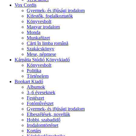
Vox Cordis
Gyermek- és ifjúsági irodalom
Kifestők, foglalkoztatók
Könyvesbolt
Magyar irodalom
Monda
Munkafüzet
Cărți în limba română
Szakácskönyv
Mese, népmese
Kárpátia Stúdió Könyvkiadó
Könyvesbolt
Politika
Történelem
Bookart Kiadó
Albumok
3–6 éveseknek
Festészet
Fotóművészet
Gyermek- és ifjúsági irodalom
Elbeszélések, novellák
Hobbi, szabadidő
Irodalomtörténet
Kortárs