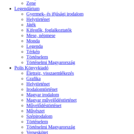
Zene
Legendárium
Gyermek- és ifjúsági irodalom
Helytörténet
Játék
Kifestők, foglalkoztatók
Mese, népmese
Monda
Legenda
Térkép
Történelem
Történelmi Magyarország
Polis Könyvkiadó
Életrajz, visszaemlékezés
Grafika
Helytörténet
Irodalomtörténet
Magyar irodalom
Magyar művelődéstörténet
Művelődéstörténet
Művészet
Szépirodalom
Történelem
Történelmi Magyarország
Verseskötet