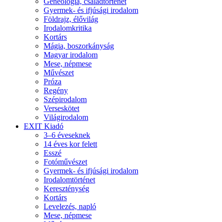
Geneológia, családtörténet
Gyermek- és ifjúsági irodalom
Földrajz, élővilág
Irodalomkritika
Kortárs
Mágia, boszorkányság
Magyar irodalom
Mese, népmese
Művészet
Próza
Regény
Szépirodalom
Verseskötet
Világirodalom
EXIT Kiadó
3–6 éveseknek
14 éves kor felett
Esszé
Fotóművészet
Gyermek- és ifjúsági irodalom
Irodalomtörténet
Kereszténység
Kortárs
Levelezés, napló
Mese, népmese