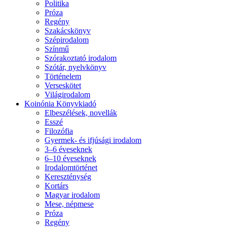
Politika
Próza
Regény
Szakácskönyv
Szépirodalom
Színmű
Szórakoztató irodalom
Szótár, nyelvkönyv
Történelem
Verseskötet
Világirodalom
Koinónia Könyvkiadó
Elbeszélések, novellák
Esszé
Filozófia
Gyermek- és ifjúsági irodalom
3–6 éveseknek
6–10 éveseknek
Irodalomtörténet
Kereszténység
Kortárs
Magyar irodalom
Mese, népmese
Próza
Regény