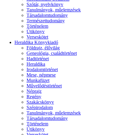
Szótár, nyelvkönyv
Tanulmányok, műelemzések
Társadalomtudomány
Természettudomány
Történelem
Útikönyv
Verseskötet
Heraldika Könyvkiadó
Földrajz, élővilág
Geneológia, családtörténet
Hadtörténet
Heraldika
Irodalomtörténet
Mese, népmese
Munkafüzet
Művelődéstörténet
Néprajz
Regény
Szakácskönyv
Szépirodalom
Tanulmányok, műelemzések
Társadalomtudomány
Történelem
Útikönyv
Verseskötet