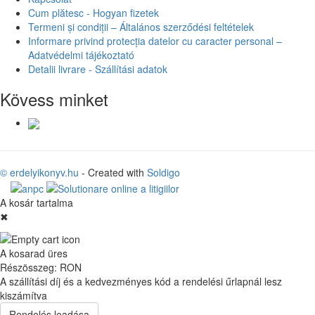
Cum plătesc - Hogyan fizetek
Termeni și condiții – Általános szerződési feltételek
Informare privind protecția datelor cu caracter personal –
Adatvédelmi tájékoztató
Detalii livrare - Szállítási adatok
Kövess minket
© erdelyikonyv.hu
- Created with
Soldigo
A kosár tartalma
✖
A kosarad üres
Részösszeg:
RON
A szállítási díj és a kedvezményes kód a rendelési űrlapnál lesz
kiszámítva
Rendelés leadása