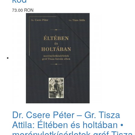
73.00 RON
Dr. Csere Péter – Gr. Tisza
Attila: Éltében és holtában •
merényletkísérletek gróf Tisza