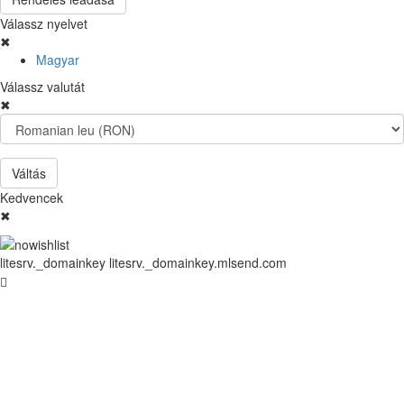
Válassz nyelvet
✖
Magyar
Válassz valutát
✖
Váltás
Kedvencek
✖
litesrv._domainkey litesrv._domainkey.mlsend.com