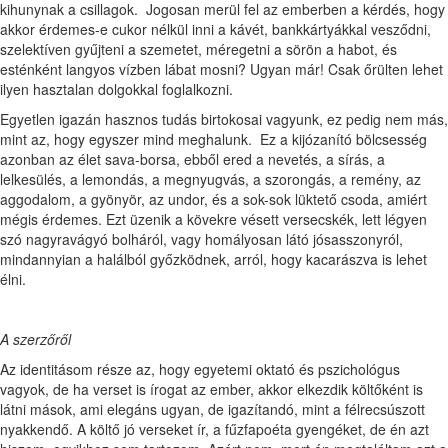
kihunynak a csillagok. Jogosan merül fel az emberben a kérdés, hogy
akkor érdemes-e cukor nélkül inni a kávét, bankkártyákkal vesződni,
szelektíven gyűjteni a szemetet, méregetni a sörön a habot, és
esténként langyos vízben lábat mosni? Ugyan már! Csak őrülten lehet
ilyen hasztalan dolgokkal foglalkozni.
Egyetlen igazán hasznos tudás birtokosai vagyunk, ez pedig nem más,
mint az, hogy egyszer mind meghalunk. Ez a kijózanító bölcsesség
azonban az élet sava-borsa, ebből ered a nevetés, a sírás, a
lelkesülés, a lemondás, a megnyugvás, a szorongás, a remény, az
aggodalom, a gyönyör, az undor, és a sok-sok lüktető csoda, amiért
mégis érdemes. Ezt üzenik a kövekre vésett versecskék, lett légyen
szó nagyravágyó bolháról, vagy homályosan látó jósasszonyról,
mindannyian a halálból győzködnek, arról, hogy kacarászva is lehet
élni.
A szerzőről
Az identitásom része az, hogy egyetemi oktató és pszichológus
vagyok, de ha verset is írogat az ember, akkor elkezdik költőként is
látni mások, ami elegáns ugyan, de igazítandó, mint a félrecsúszott
nyakkendő. A költő jó verseket ír, a fűzfapoéta gyengéket, de én azt