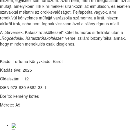
hiszem, egyikhez sem tartozom. Azért nem, mert én megtaláltam azt a
műfajt, amelyikben illik kínrímekkel siránkozni az elmúláson, és esetlen
szavakkal méltatni az örökkévalóságot. Fejfapoéta vagyok, ami
rendkívül kényelmes műfajjá varázsolja számomra a lírát, hiszen
akikről írok, soha nem fognak visszapofázni a silány rigmus miatt.
A „Sírversek. Katasztrófaköltészet” kötet humoros sírfeliratai után a
„
Rögcédulák. Katasztrófaköltészet
” versei szilárd bizonyítékai annak,
hogy minden menekülés csak ideiglenes.
Kiadó: Tortoma Könyvkiadó, Barót
Kiadás éve: 2025
Oldalszám: 112
ISBN 978-630-6682-33-1
Borító: kemény kötés
Mérete: A5