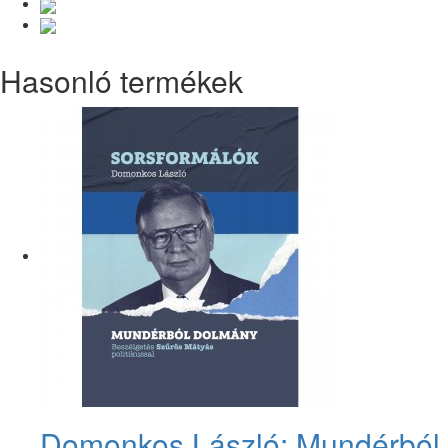
Hasonló termékek
Domonkos László: Mundérból