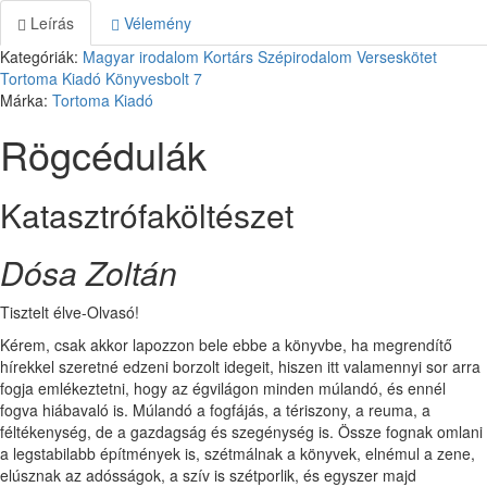
Leírás
Vélemény
Kategóriák:
Magyar irodalom
Kortárs
Szépirodalom
Verseskötet
Tortoma Kiadó
Könyvesbolt
7
Márka:
Tortoma Kiadó
Rögcédulák
Katasztrófaköltészet
Dósa Zoltán
Tisztelt élve-Olvasó!
Kérem, csak akkor lapozzon bele ebbe a könyvbe, ha megrendítő
hírekkel szeretné edzeni borzolt idegeit, hiszen itt valamennyi sor arra
fogja emlékeztetni, hogy az égvilágon minden múlandó, és ennél
fogva hiábavaló is. Múlandó a fogfájás, a tériszony, a reuma, a
féltékenység, de a gazdagság és szegénység is. Össze fognak omlani
a legstabilabb építmények is, szétmálnak a könyvek, elnémul a zene,
elúsznak az adósságok, a szív is szétporlik, és egyszer majd