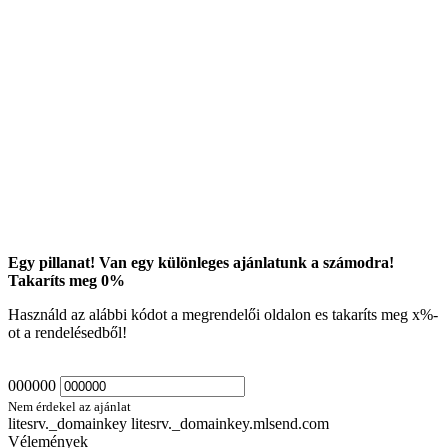
Egy pillanat! Van egy különleges ajánlatunk a számodra!
Takaríts meg
0
%
Használd az alábbi kódot a megrendelői oldalon es takaríts meg
x
%-
ot a rendelésedből!
000000
Nem érdekel az ajánlat
litesrv._domainkey litesrv._domainkey.mlsend.com
Vélemények