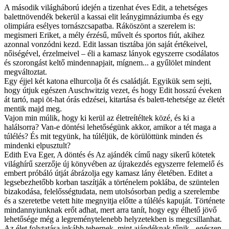
A második világháború idején a tizenhat éves Edit, a tehetséges
balettnövendék bekerül a kassai elit leánygimnáziumba és egy
olimpiára esélyes tornászcsapatba. Ráköszönt a szerelem is:
megismeri Eriket, a mély érzésű, művelt és sportos fiút, akihez
azonnal vonzódni kezd. Edit lassan tisztába jön saját értékeivel,
nőiségével, érzelmeivel – éli a kamasz lányok egyszerre csodálatos
és szorongást keltő mindennapjait, mígnem... a gyűlölet mindent
megváltoztat.
Egy éjjel két katona elhurcolja őt és családját. Egyikük sem sejti,
hogy útjuk egészen Auschwitzig vezet, és hogy Edit hosszú éveken
át tartó, napi öt-hat órás edzései, kitartása és balett-tehetsége az életét
mentik majd meg.
Vajon min múlik, hogy ki kerül az életreítéltek közé, és ki a
halálsorra? Van-e döntési lehetőségünk akkor, amikor a tét maga a
túlélés? És mit tegyünk, ha túléljük, de körülöttünk minden és
mindenki elpusztult?
Edith Eva Eger, A döntés és Az ajándék című nagy sikerű kötetek
világhírű szerzője új könyvében az újrakezdés egyszerre felemelő és
embert próbáló útját ábrázolja egy kamasz lány életében. Editet a
legsebezhetőbb korban taszítják a történelem poklába, de szüntelen
bizakodása, felelősségtudata, nem utolsósorban pedig a szerelembe
és a szeretetbe vetett hite megnyitja előtte a túlélés kapuját. Története
mindannyiunknak erőt adhat, mert arra tanít, hogy egy élhető jövő
lehetősége még a legreménytelenebb helyzetekben is megcsillanhat.
Az élet folytatása inkább tehernek, mint ajándéknak tűnik - egészen