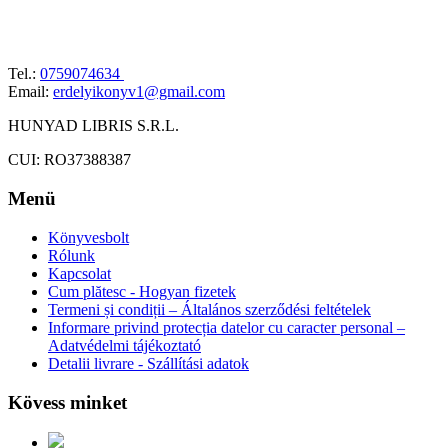
Tel.:
0759074634
Email:
erdelyikonyv1@gmail.com
HUNYAD LIBRIS S.R.L.
CUI: RO37388387
Menü
Könyvesbolt
Rólunk
Kapcsolat
Cum plătesc - Hogyan fizetek
Termeni și condiții – Általános szerződési feltételek
Informare privind protecția datelor cu caracter personal –
Adatvédelmi tájékoztató
Detalii livrare - Szállítási adatok
Kövess minket