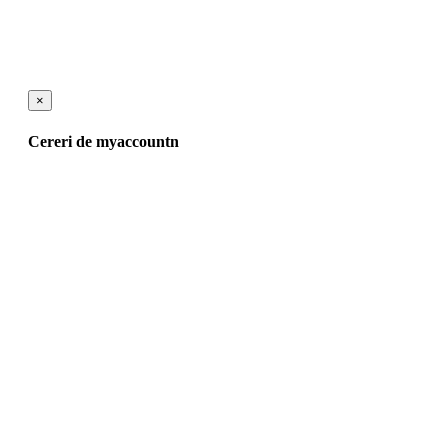
×
Cereri de myaccountn