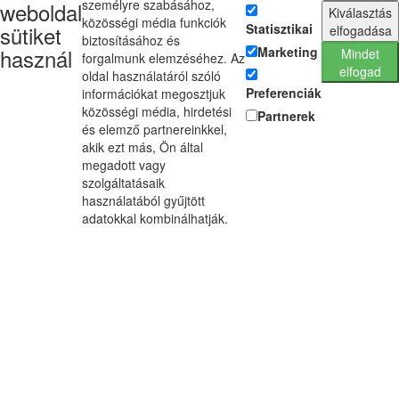
személyre szabásához,
weboldal
Kiválasztás
közösségi média funkciók
sütiket
Statisztikai
elfogadása
biztosításához és
használ
Marketing
Mindet
forgalmunk elemzéséhez. Az
elfogad
oldal használatáról szóló
Preferenciák
információkat megosztjuk
közösségi média, hirdetési
Partnerek
és elemző partnereinkkel,
akik ezt más, Ön által
megadott vagy
szolgáltatásaik
használatából gyűjtött
adatokkal kombinálhatják.