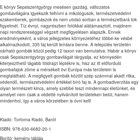
E könyv Sepsiszentgyörgy mesésen gazdag, változatos
gombavilágára igyekszik felhívni a mikológusok, természetvédelmi
szakemberek, gombászok és nem utolsó sorban a természetbará tok
figyelmét. Tíz évnyi, nagyrészben fotókkal alátámasztott, majdnem
napi rendszereséggel végzett megfigyelésen alapszik. Ennek
eredményeként, a város jellegzetes környezetéhez többé-ke vésbé
alkalmazkodott, 335 faj került leírásra benne. A település területén
várható gombák közül pedig 12 taxon van bemutatva. Habár a könyv
csak Sepsiszentgyörgy gombavilágát tárgyalja, ez könnyedén
kiterjeszthető tágabb földrajzi léptékre is, hisz az itt előforduló
gombafajok zöme a mérsékelt övi Európa más területein is
megtalálható. A megfigyelt gombák között szép számmal akadt ritka,
védendő, természetvédelmi értékkel bíró faj is. A gombadiverzitás egy
olyan természeti kincs, amely szebbé teszi mindennapi életünket, és
amelyet nem csak a védetté nyilvánított területeken belül, hanem
mindenhol, így a város körzetében is óvni kell!
Kiadó: Tortoma Kiadó, Barót
ISBN: 978-630-6682-20-1
Borító: kemény táblás