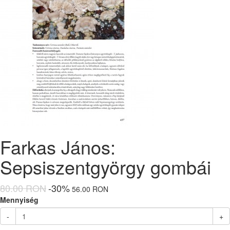
Farkas János:
Sepsiszentgyörgy gombái
80.00 RON
-30%
56.00 RON
Mennyiség
-
+