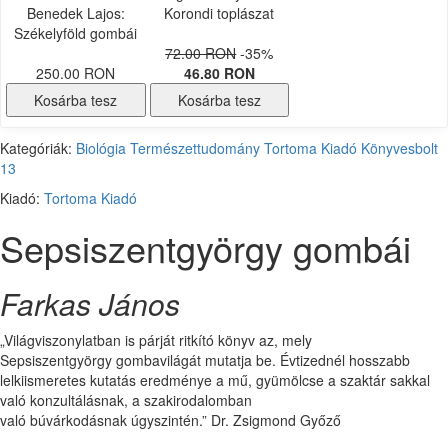
Benedek Lajos:
Korondi toplászat
Székelyföld gombái
72.00 RON
-35%
250.00 RON
46.80 RON
Kosárba tesz
Kosárba tesz
Kategóriák:
Biológia
Természettudomány
Tortoma Kiadó
Könyvesbolt
13
Kiadó:
Tortoma Kiadó
Sepsiszentgyörgy gombái
Farkas János
„Világviszonylatban is párját ritkító könyv az, mely
Sepsiszentgyörgy gombavilágát mutatja be. Évtizednél hosszabb
lelkiismeretes kutatás eredménye a mű, gyümölcse a szaktár sakkal
való konzultálásnak, a szakirodalomban
való búvárkodásnak úgyszintén.” Dr. Zsigmond Győző