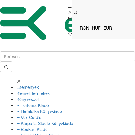
RON
HUF
EUR
Események
Kiemelt termékek
Könyvesbolt
Tortoma Kiadó
Heraldika Könyvkiadó
Vox Cordis
Kárpátia Stúdió Könyvkiadó
Bookart Kiadó