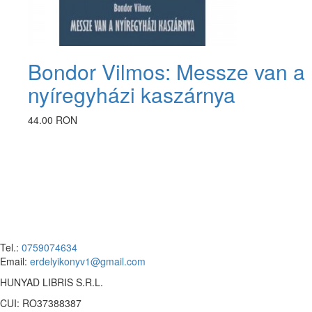
Bondor Vilmos: Messze van a
nyíregyházi kaszárnya
44.00 RON
Tel.:
0759074634
Email:
erdelyikonyv1@gmail.com
HUNYAD LIBRIS S.R.L.
CUI: RO37388387