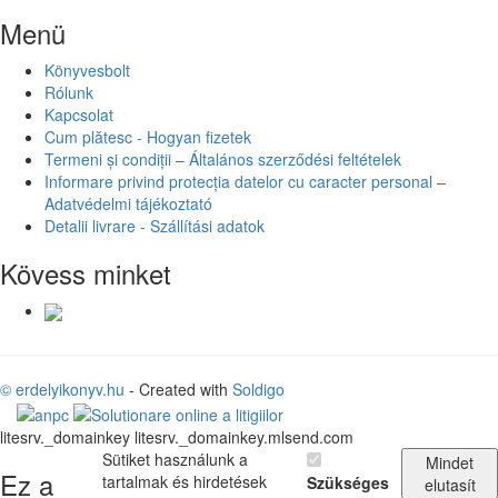
Menü
Könyvesbolt
Rólunk
Kapcsolat
Cum plătesc - Hogyan fizetek
Termeni și condiții – Általános szerződési feltételek
Informare privind protecția datelor cu caracter personal –
Adatvédelmi tájékoztató
Detalii livrare - Szállítási adatok
Kövess minket
© erdelyikonyv.hu
- Created with
Soldigo
litesrv._domainkey litesrv._domainkey.mlsend.com
Sütiket használunk a
Mindet
Ez a
tartalmak és hirdetések
Szükséges
elutasít