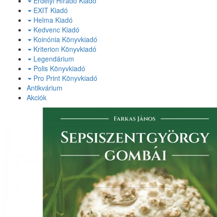
Erdélyi Híradó Kiadó
EXIT Kiadó
Helma Kiadó
Kedvenc Kiadó
Koinónia Könyvkiadó
Kriterion Könyvkiadó
Legendárium
Polis Könyvkiadó
Pro Print Könyvkiadó
Antikvárium
Akciók