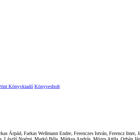
Print Könyvkiadó
Könyvesbolt
as Árpád, Farkas Wellmann Endre, Ferenczes István, Ferencz Imre, Já
a, László Noémi, Markó Béla, Márkus András, Mózes Attila, Orbán Ján