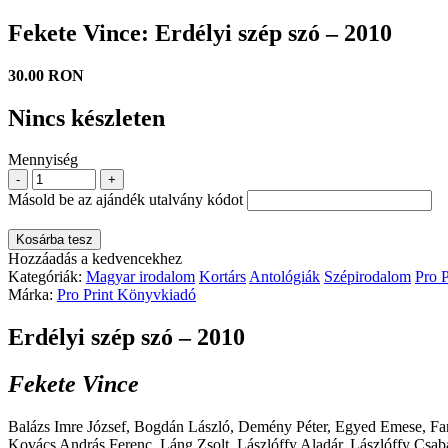
Fekete Vince: Erdélyi szép szó – 2010
30.00 RON
Nincs készleten
Mennyiség
-
+
Másold be az ajándék utalvány kódot
Kosárba tesz
Hozzáadás a kedvencekhez
Kategóriák:
Magyar irodalom
Kortárs
Antológiák
Szépirodalom
Pro 
Márka:
Pro Print Könyvkiadó
Erdélyi szép szó – 2010
Fekete Vince
Balázs Imre József, Bogdán László, Demény Péter, Egyed Emese, Fark
Kovács András Ferenc, Láng Zsolt, Lászlóffy Aladár, Lászlóffy Csab