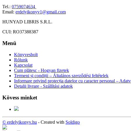
Tel.:
0759074634
Email:
erdelyikonyv1@gmail.com
HUNYAD LIBRIS S.R.L.
CUI: RO37388387
Menü
Könyvesbolt
Rólunk
Kapcsolat
Cum plătesc - Hogyan fizetek
Termeni și condiții – Általános szerződési feltételek
Informare privind protecția datelor cu caracter personal – Adat
Detalii livrare - Szállítási adatok
Kövess minket
© erdelyikonyv.hu
- Created with
Soldigo