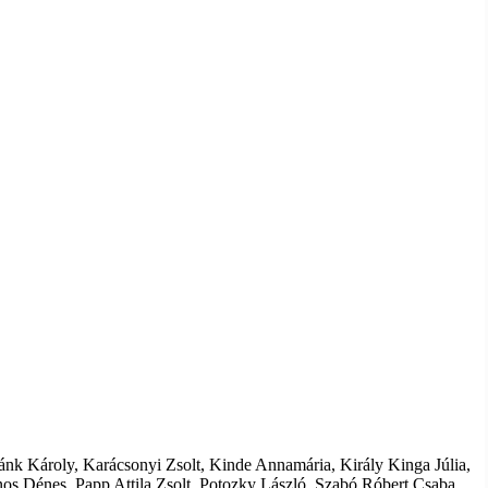
nk Károly, Karácsonyi Zsolt, Kinde Annamária, Király Kinga Júlia,
os Dénes, Papp Attila Zsolt, Potozky László, Szabó Róbert Csaba,