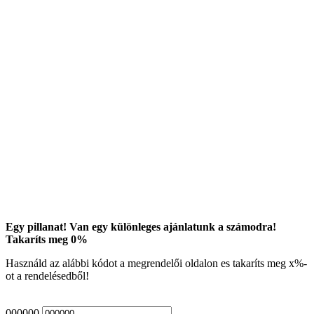
Egy pillanat! Van egy különleges ajánlatunk a számodra!
Takaríts meg
0
%
Használd az alábbi kódot a megrendelői oldalon es takaríts meg
x
%-
ot a rendelésedből!
000000