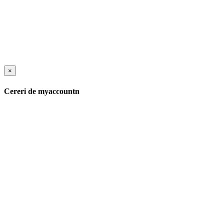
×
Cereri de myaccountn