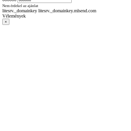
Nem érdekel az ajánlat
litesrv._domainkey litesrv._domainkey.mlsend.com
Vélemények
×