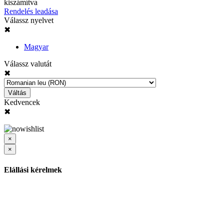
kiszámítva
Rendelés leadása
Válassz nyelvet
✖
Magyar
Válassz valutát
✖
Váltás
Kedvencek
✖
×
×
Elállási kérelmek