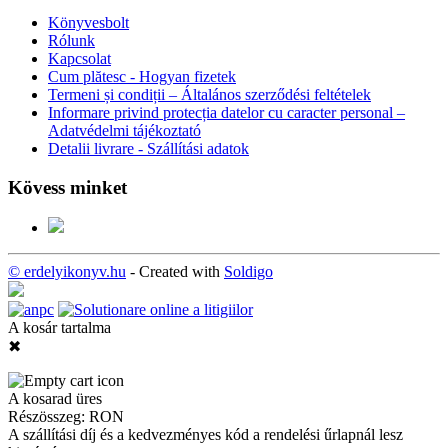
Könyvesbolt
Rólunk
Kapcsolat
Cum plătesc - Hogyan fizetek
Termeni și condiții – Általános szerződési feltételek
Informare privind protecția datelor cu caracter personal –
Adatvédelmi tájékoztató
Detalii livrare - Szállítási adatok
Kövess minket
© erdelyikonyv.hu
- Created with
Soldigo
A kosár tartalma
✖
A kosarad üres
Részösszeg:
RON
A szállítási díj és a kedvezményes kód a rendelési űrlapnál lesz