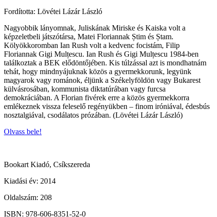
Fordította: Lövétei Lázár László
Nagyobbik lányomnak, Juliskának Miriske és Kaiska volt a
képzeletbeli játszótársa, Matei Floriannak Știm és Ștam.
Kölyökkoromban Ian Rush volt a kedvenc focistám, Filip
Floriannak Gigi Mulțescu. Ian Rush és Gigi Mulțescu 1984-ben
találkoztak a BEK elődöntőjében. Kis túlzással azt is mondhatnám
tehát, hogy mindnyájuknak közös a gyermekkorunk, legyünk
magyarok vagy románok, éljünk a Székelyföldön vagy Bukarest
külvásrosában, kommunista diktatúrában vagy furcsa
demokráciában. A Florian fivérek erre a közös gyermekkorra
emlékeznek vissza feleselő regényükben – finom iróniával, édesbús
nosztalgiával, csodálatos prózában. (Lövétei Lázár László)
Olvass bele!
Bookart Kiadó, Csíkszereda
Kiadási év: 2014
Oldalszám: 208
ISBN: 978-606-8351-52-0