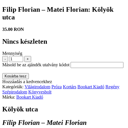
Filip Florian – Matei Florian: Kölyök
utca
35.00 RON
Nincs készleten
Mennyiség
-
+
Másold be az ajándék utalvány kódot
Kosárba tesz
Hozzáadás a kedvencekhez
Kategóriák:
Világirodalom
Próza
Kortárs
Bookart Kiadó
Regény
Szépirodalom
Könyvesbolt
Márka:
Bookart Kiadó
Kölyök utca
Filip Florian – Matei Florian