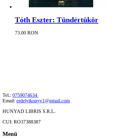
Tóth Eszter: Tündértükör
73.00 RON
Tel.:
0759074634
Email:
erdelyikonyv1@gmail.com
HUNYAD LIBRIS S.R.L.
CUI: RO37388387
Menü