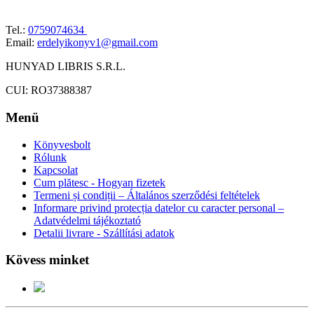
Tel.:
0759074634
Email:
erdelyikonyv1@gmail.com
HUNYAD LIBRIS S.R.L.
CUI: RO37388387
Menü
Könyvesbolt
Rólunk
Kapcsolat
Cum plătesc - Hogyan fizetek
Termeni și condiții – Általános szerződési feltételek
Informare privind protecția datelor cu caracter personal –
Adatvédelmi tájékoztató
Detalii livrare - Szállítási adatok
Kövess minket