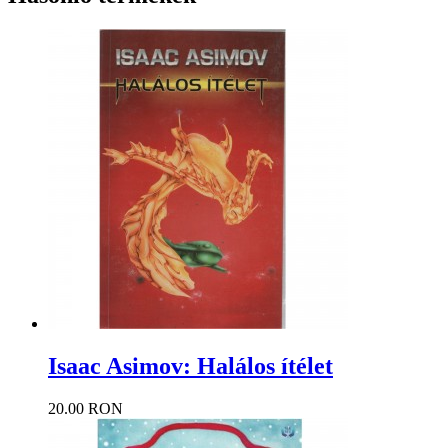
Isaac Asimov: Halálos ítélet
20.00 RON