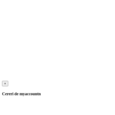
×
Cereri de myaccountn