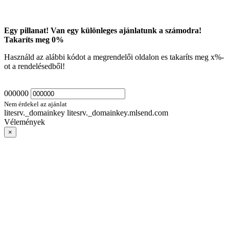
Egy pillanat! Van egy különleges ajánlatunk a számodra!
Takaríts meg
0
%
Használd az alábbi kódot a megrendelői oldalon es takaríts meg
x
%-
ot a rendelésedből!
000000
Nem érdekel az ajánlat
litesrv._domainkey litesrv._domainkey.mlsend.com
Vélemények
×