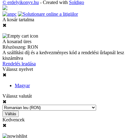
© erdelyikonyv.hu
- Created with
Soldigo
A kosár tartalma
✖
A kosarad üres
Részösszeg:
RON
A szállítási díj és a kedvezményes kód a rendelési űrlapnál lesz
kiszámítva
Rendelés leadása
Válassz nyelvet
✖
Magyar
Válassz valutát
✖
Váltás
Kedvencek
✖