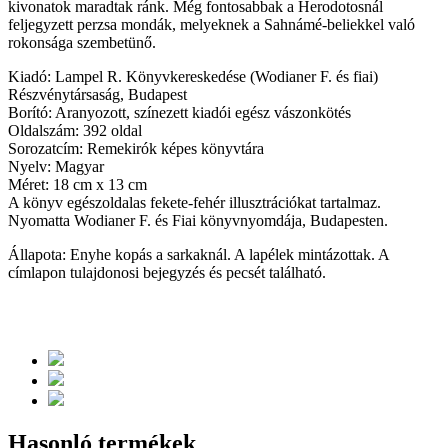
kivonatok maradtak ránk. Még fontosabbak a Herodotosnál
feljegyzett perzsa mondák, melyeknek a Sahnámé-beliekkel való
rokonsága szembetünő.
Kiadó: Lampel R. Könyvkereskedése (Wodianer F. és fiai)
Részvénytársaság, Budapest
Borító: Aranyozott, színezett kiadói egész vászonkötés
Oldalszám: 392 oldal
Sorozatcím: Remekirók képes könyvtára
Nyelv: Magyar
Méret: 18 cm x 13 cm
A könyv egészoldalas fekete-fehér illusztrációkat tartalmaz.
Nyomatta Wodianer F. és Fiai könyvnyomdája, Budapesten.
Állapota: Enyhe kopás a sarkaknál. A lapélek mintázottak. A
címlapon tulajdonosi bejegyzés és pecsét található.
Hasonló termékek