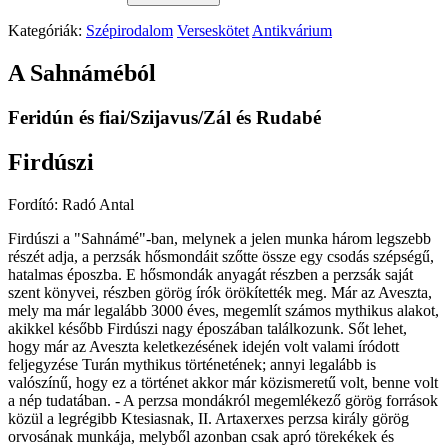
Kategóriák:
Szépirodalom
Verseskötet
Antikvárium
A Sahnáméból
Feridún és fiai/Szijavus/Zál és Rudabé
Firdúszi
Fordító: Radó Antal
Firdúszi a "Sahnámé"-ban, melynek a jelen munka három legszebb
részét adja, a perzsák hősmondáit szőtte össze egy csodás szépségű,
hatalmas époszba. E hősmondák anyagát részben a perzsák saját
szent könyvei, részben görög írók örökítették meg. Már az Aveszta,
mely ma már legalább 3000 éves, megemlít számos mythikus alakot,
akikkel később Firdúszi nagy époszában találkozunk. Sőt lehet,
hogy már az Aveszta keletkezésének idején volt valami íródott
feljegyzése Turán mythikus történetének; annyi legalább is
valószínű, hogy ez a történet akkor már közismeretű volt, benne volt
a nép tudatában. - A perzsa mondákról megemlékező görög források
közül a legrégibb Ktesiasnak, II. Artaxerxes perzsa király görög
orvosának munkája, melyből azonban csak apró törekékek és